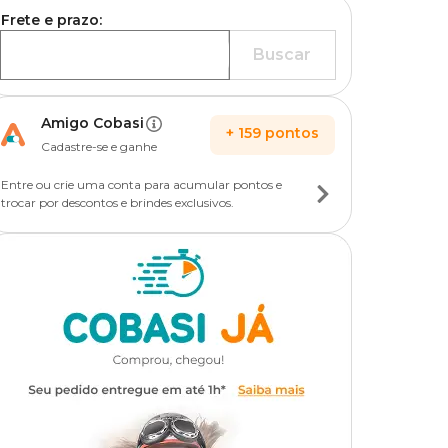
Frete e prazo:
Buscar
Amigo Cobasi
+
159
pontos
Cadastre-se e ganhe
Entre ou crie uma conta para acumular pontos e
trocar por descontos e brindes exclusivos.