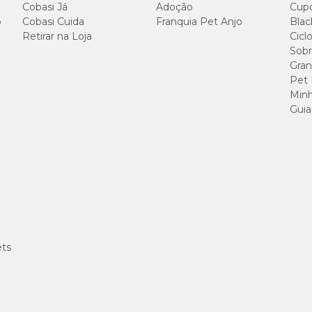
Cobasi Já
Adoção
Cup
o
Cobasi Cuida
Franquia Pet Anjo
Blac
 com vitaminas e minerais essenciais contribui para uma vida longa e saudável.
Retirar na Loja
Cicl
Sobr
Gran
al?
Pet
Minh
proteína de origem animal
como ingrediente principal. Além dela, a formu
Guia
 bovino, grão de milho*, quirera de arroz, farelo de arroz desengordurado, polpa 
e sódio, antioxidante natural (concentrado de tocoferóis, extrato de alecrim, extr
o de yucca (0,04%), hidrolisado de fígado de aves e suíno, vitamina A, vitamina
ina B9, vitamina B12, vitamina C, cloreto de colina, vitamina D3, vitamina E
 de cobre pentahidratado, sulfato de ferro, sulfato de manganês, sulfato de zin
acillus thuringiensis e/ou Agrobacterium tumefaciens e/ou Streptomyces viri
ets
uintes níveis de garantia para a
Ração Golden Special para Cães Adultos