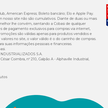
100 g/kg
lub, American Express; Boleto bancário; Elo e Apple Pay.
m nosso site não são cumulativos. Diante de duas ou mais
melhor lhe convém, isentando a Cobasi de qualquer
220 g/kg
es de pagamento exclusivos para compras via internet,
e promoções são válidas apenas para produtos vendidos e
80 g/kg
alores no site, o valor válido é o do carrinho de compras.
suas informações pessoais e financeiras.
85 g/kg
asi.
NDUSTRIALIZADOS S.A.
sar Coimbra, nº 210, Galpão A - Alphaville Industrial,
40 g/kg
18 g/kg
utos
10 g/kg
7.000 mg/kg
2.000 mg/kg