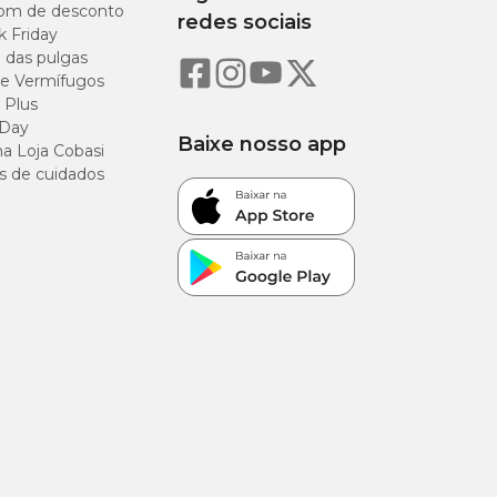
om de desconto
redes sociais
k Friday
o das pulgas
e Vermífugos
 Plus
 Day
Baixe nosso app
a Loja Cobasi
lação contém os
s de cuidados
desidratada de
ato de chá verde,
 B1, vitamina B2,
, vitamina K3,
co monohidratado.
dochromogenes e/ou
 Sabor Frango e