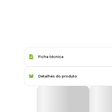
Ficha técnica
Porte
Raças Minis, Raças 
Detalhes do produto
Tipo da Ração
Premium Especial
Ração Golden Special Cães Adultos Frango e
Peso da Ração
15 kg, 20 kg
A
Ração Golden Special
é um alimento Premium Especia
ingredientes naturais e livre de corantes e aromatizantes arti