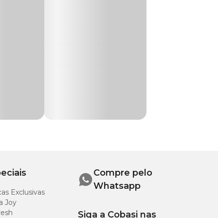
na de origem animal,
Veja a indicação e
para todas as raças
 sua família. São
eciais
Compre pelo
sa mais fácil.
Whatsapp
as Exclusivas
pets exigentes.
a Joy
resh
Siga a Cobasi nas
es menores.