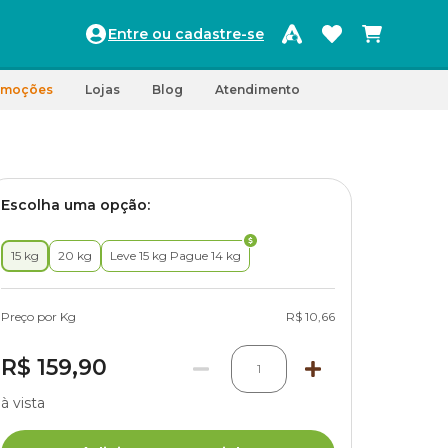
Entre ou cadastre-se
omoções
Lojas
Blog
Atendimento
Escolha uma opção:
15 kg
20 kg
Leve 15 kg Pague 14 kg
Preço por Kg
R$ 10,66
R$ 159,90
1
à vista