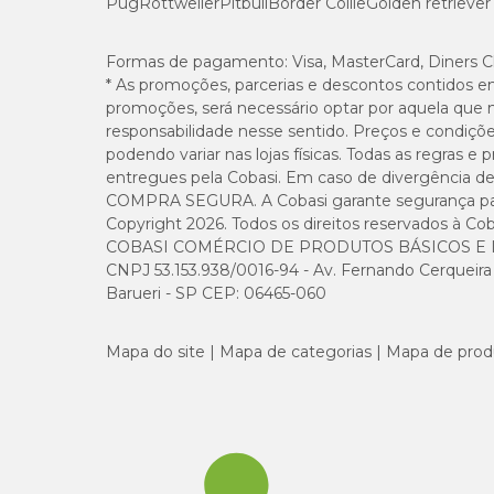
Pug
Rottweiler
Pitbull
Border Collie
Golden retriever
Umidade (máx.)
Formas de pagamento:
Visa, MasterCard, Diners C
* As promoções, parcerias e descontos contidos e
promoções, será necessário optar por aquela que 
Proteína Bruta (mín.)
responsabilidade nesse sentido. Preços e condiçõ
podendo variar nas lojas físicas. Todas as regras 
Extrato Etéreo (mín.)
entregues pela Cobasi. Em caso de divergência de v
COMPRA SEGURA. A Cobasi garante segurança para 
Matéria Mineral (máx.)
Copyright 2026. Todos os direitos reservados à Cob
COBASI COMÉRCIO DE PRODUTOS BÁSICOS E I
CNPJ 53.153.938/0016-94 - Av. Fernando Cerqueira Cé
Matéria Fibrosa (máx.)
Barueri - SP CEP: 06465-060
Cálcio (máx.)
Mapa do site
Mapa de categorias
Mapa de prod
Cálcio (mín.)
Fósforo (mín.)
Sódio (mín.)