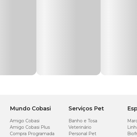
ão canina de alta qualidade
, a linha Golden Special utiliza somente proteí
a cães mais fortes e saudáveis.
ção Golden Special Cães Adultos Frango e Carne em
pacotes de 10 kg e 15 kg
. 
dicada?
ra a alimentação de cães adultos. Segundo a fabricante, a fórmula é indicada 
ecial?
ra cães adultos
e e frango, a
Ração Golden Special
oferece benefícios para o seu pet e toda a
Mundo Cobasi
Serviços Pet
Esp
uxiliam na redução de cheiros desagradáveis, tornando a convivência dentro de ca
Amigo Cobasi
Banho e Tosa
Marc
nas da ração garante máxima satisfação do paladar canino, conquistando até os 
Amigo Cobasi Plus
Veterinário
Linh
Compra Programada
Personal Pet
Biof
to aproveitamento nutricional fazem o cachorro se sentir satisfeito com porçõ