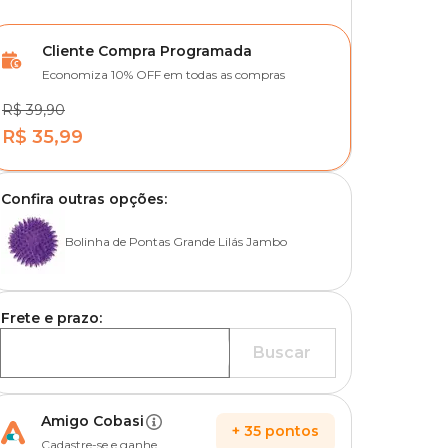
Cliente Compra Programada
Economiza 10% OFF em todas as compras
R$ 39,90
R$ 35,99
Confira outras opções:
Bolinha de Pontas Grande Lilás Jambo
Frete e prazo:
Buscar
Amigo Cobasi
+
35
pontos
Cadastre-se e ganhe