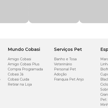
Diâme
8 cm
Mundo Cobasi
Serviços Pet
Esp
Amigo Cobasi
Banho e Tosa
Marc
Amigo Cobasi Plus
Veterinário
Linh
Compra Programada
Personal Pet
Biof
Cobasi Já
Adoção
Cup
o
Cobasi Cuida
Franquia Pet Anjo
Blac
Retirar na Loja
Cicl
Sobr
Gran
Pet
Minh