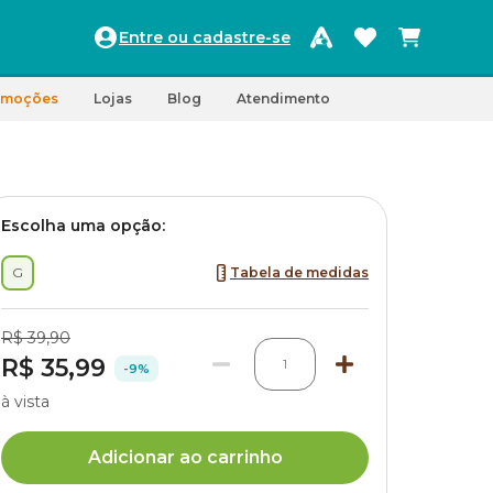
Entre ou cadastre-se
omoções
Lojas
Blog
Atendimento
Escolha uma opção:
G
Tabela de medidas
R$ 39,90
R$ 35,99
1
-9%
à vista
Adicionar ao carrinho