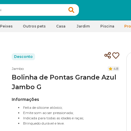
Peixes
Outros pets
Casa
Jardim
Piscina
Pr
Desconto
Jambo
4.8
Bolinha de Pontas Grande Azul
Jambo G
Informações
Feita de silicone atóxico;
Emite som ao ser pressionada;
Indicada para todas as idades e raças;
Brinquedo durável e leve.