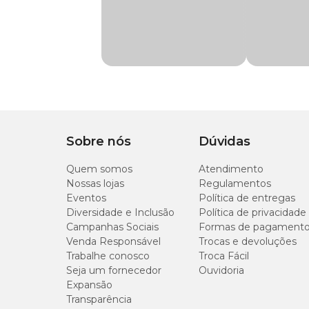
Tamanho
Gênero
Unissex
Único
Material
Silicone
Funcionalidade
Buscar e Carregar
Tipo de Pet
Cachorro
Sobre nós
Dúvidas
Com som
Sim
Quem somos
Atendimento
Nossas lojas
Regulamentos
Eventos
Política de entregas
Diversidade e Inclusão
Política de privacidade
Campanhas Sociais
Formas de pagament
Venda Responsável
Trocas e devoluções
Trabalhe conosco
Troca Fácil
Seja um fornecedor
Ouvidoria
Expansão
Transparência