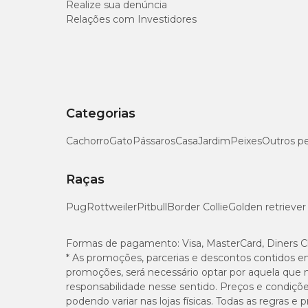
Realize sua denúncia
Relações com Investidores
Categorias
Cachorro
Gato
Pássaros
Casa
Jardim
Peixes
Outros p
Raças
Pug
Rottweiler
Pitbull
Border Collie
Golden retriever
Formas de pagamento:
Visa, MasterCard, Diners C
* As promoções, parcerias e descontos contidos e
promoções, será necessário optar por aquela que 
responsabilidade nesse sentido. Preços e condiçõ
podendo variar nas lojas físicas. Todas as regras 