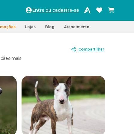
Entre ou cadastre-se
omoções
Lojas
Blog
Atendimento
Compartilhar
 cães mais