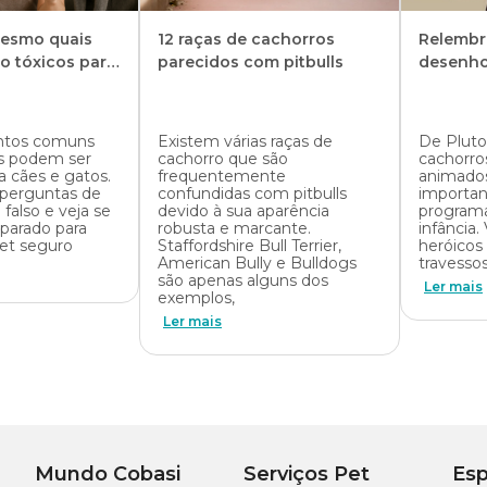
esmo quais
12 raças de cachorros
Relembr
o, brincalhão e com grande necessidade de estímulo físico e mental.
o tóxicos para
parecidos com pitbulls
desenho
 precisa de atividades diárias, que ajudam a prevenir o estresse, o
? Faça o quiz!
para tutores que gostam de se movimentar, fazer caminhadas,
ntos comuns
Existem várias raças de
De Pluto
s podem ser
cachorro que são
cachorro
a cães e gatos.
frequentemente
animado
uecimento ambiental e até treinos de obediência são ótimas formas
perguntas de
confundidas com pitbulls
importan
r conforme a idade, região e histórico de saúde do cão. Sempre
ecem o vínculo entre o cão e o tutor, além de prevenir problemas
 falso e veja se
devido à sua aparência
programa
parado para
robusta e marcante.
infância.
et seguro
Staffordshire Bull Terrier,
heróicos 
 completo? Acesse nosso
guia completo
com tudo o que você
rier e evite exercícios em horários muito quentes, principalmente em
American Bully e Bulldogs
travesso
ades ao ar livre no início da manhã ou no fim da tarde.
são apenas alguns dos
Ler mais
exemplos,
Ler mais
Mundo Cobasi
Serviços Pet
Esp