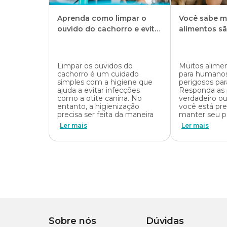
Exercício físico
Aprenda como limpar o
Você sabe m
O Bull Terrier é um cão enérgico por natureza, sempre ativ
ouvido do cachorro e evite
alimentos sã
Portanto, para manter o equilíbrio do corpo e da mente, ele
tédio e o ganho de peso.
doenças
cães e gatos
A boa notícia é que o Bull Terrier é o companheiro ideal 
Limpar os ouvidos do
Muitos alime
interagir com o pet e incluir o cão na rotina.
cachorro é um cuidado
para humano
simples com a higiene que
perigosos par
Brincadeiras como cabo de guerra, busca de objetos, enriq
ajuda a evitar infecções
Responda as 
Também é importante lembrar que o cronograma pode varia
de gastar energia com qualidade. São atividades que fortal
como a otite canina. No
verdadeiro ou
consulte um veterinário de confiança.
comportamentais causados pela ociosidade.
entanto, a higienização
você está pre
precisa ser feita da maneira
manter seu p
Quer entender melhor como funciona o protocolo vacinal
Mas, sempre respeite os limites individuais do seu Bull Ter
Ler mais
Ler mais
precisa saber sobre vacinação para cães.
locais com pouca sombra. Em dias de calor, opte por ativid
Sobre nós
Dúvidas