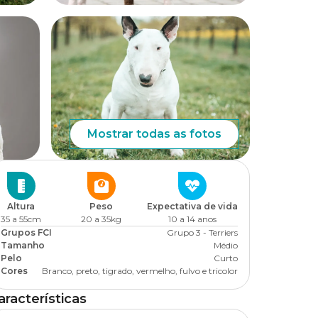
Mostrar todas as fotos
Altura
Peso
Expectativa de vida
35 a 55cm
20 a 35kg
10 a 14 anos
Grupos FCI
Grupo 3 - Terriers
Tamanho
Médio
Pelo
Curto
Cores
Branco, preto, tigrado, vermelho, fulvo e tricolor
aracterísticas