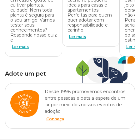
em casa e gosta de
cachorro pequeno
estim
cultivar plantas,
ideais para casas e
jeito 
cuidado! Nem toda
apartamentos.
person
planta é segura para
Perfeitas para quem
não é
o seu amigo. Vamos
quer adotar com
Pensan
testar seus
responsabilidade e
seria o
conhecimentos?
carinho.
energi
Responda nosso quiz
do seu
Ler mais
e
estima
Ler mais
Ler ma
Adote um pet
Desde 1998 promovemos encontros
entre pessoas e pets a espera de um
lar por meio dos nossos eventos de
adoção.
Conheça