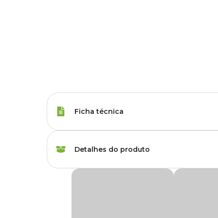
Ficha técnica
Porte
Raças Grandes
Detalhes do produto
Tipo da Ração
Super Premium
Ração Royal Canin Maxi Ageing 8+ Cães Idos
Peso da Ração
12 kg, 15 kg
A
Ração Royal Canin Maxi Ageing 8+ Cães Idosos
é 
enfrentando a senioridade, pois com o passar do tempo o 