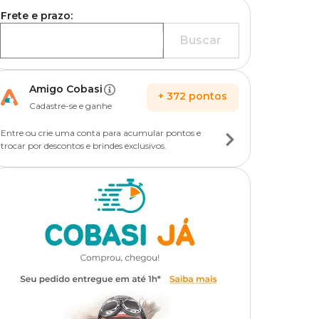
Frete e prazo:
Buscar
Amigo Cobasi
+
372
pontos
Cadastre-se e ganhe
Entre ou crie uma conta para acumular pontos e
trocar por descontos e brindes exclusivos.