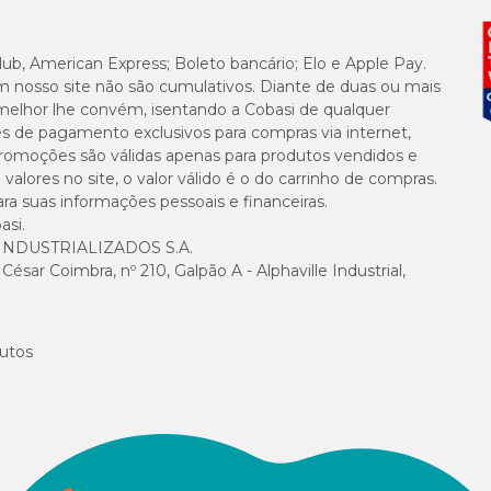
4.500 m
4.100 mg
lub, American Express; Boleto bancário; Elo e Apple Pay.
m nosso site não são cumulativos. Diante de duas ou mais
melhor lhe convém, isentando a Cobasi de qualquer
4.200 m
es de pagamento exclusivos para compras via internet,
e promoções são válidas apenas para produtos vendidos e
800 mg/
alores no site, o valor válido é o do carrinho de compras.
suas informações pessoais e financeiras.
asi.
600 mg/
NDUSTRIALIZADOS S.A.
sar Coimbra, nº 210, Galpão A - Alphaville Industrial,
3.600 m
1.800 mg
utos
800 mg/
3.826 kc