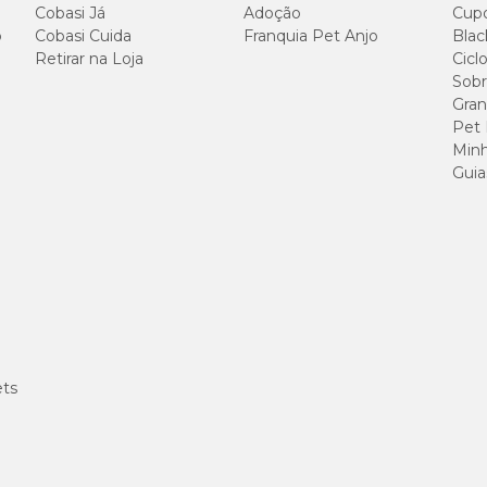
Cobasi Já
Adoção
Cup
o
Cobasi Cuida
Franquia Pet Anjo
Blac
Retirar na Loja
Cicl
115 g/kg (
Sobr
Gran
250 g/kg
Pet
Minh
150 g/kg 
Guia
45 g/kg 
79 g/kg (
5.900 mg
11,1 g/kg (
ets
2.100 mg