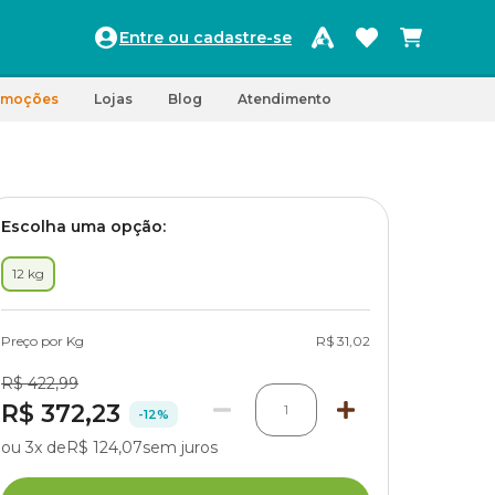
Entre ou cadastre-se
omoções
Lojas
Blog
Atendimento
Escolha uma opção:
12 kg
Preço por Kg
R$ 31,02
R$ 422,99
R$ 372,23
1
-12%
ou 3x de
R$ 124,07
sem juros