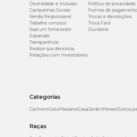
Diversidade e Inclusão
Política de privacidade
Campanhas Sociais
Formas de pagament
Venda Responsável
Trocas e devoluções
Umidade (máx.)
Trabalhe conosco
Troca Fácil
Seja um fornecedor
Ouvidoria
Proteína Bruta (mín.)
Expansão
Transparência
Extrato Etéreo (mín.)
Realize sua denúncia
Relações com Investidores
Matéria Fibrosa (máx.)
Matéria Mineral (máx.)
Cálcio (mín.)
Categorias
Cálcio (máx.)
Cachorro
Gato
Pássaros
Casa
Jardim
Peixes
Outros p
Sódio (mín.)
Raças