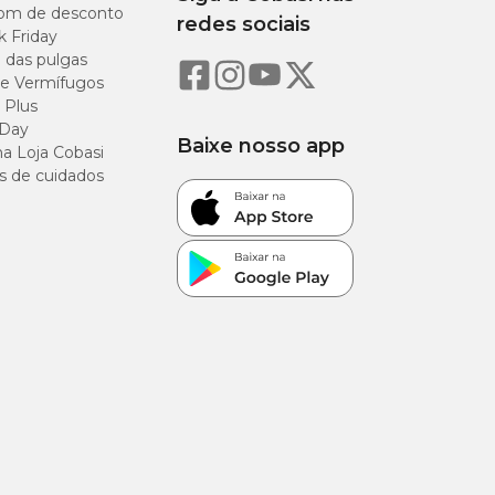
om de desconto
redes sociais
k Friday
o das pulgas
11,5%)
e Vermífugos
 Plus
 (25%)
 Day
Baixe nosso app
a Loja Cobasi
(15%)
s de cuidados
(4,5%)
7,9%)
/kg (0,59%)
1,11%)
/kg (0,21%)