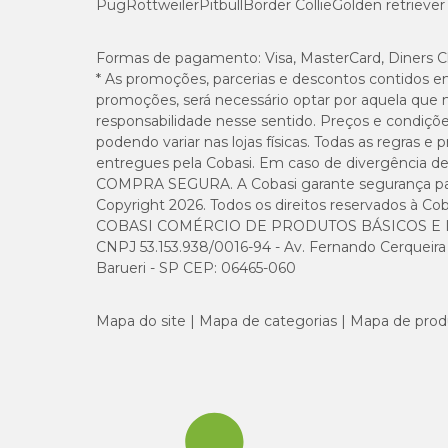
Pug
Rottweiler
Pitbull
Border Collie
Golden retriever
Fósforo (mín.)
Cloro (mín.)
Formas de pagamento:
Visa, MasterCard, Diners C
* As promoções, parcerias e descontos contidos e
promoções, será necessário optar por aquela que 
Potássio (mín.)
responsabilidade nesse sentido. Preços e condiçõ
podendo variar nas lojas físicas. Todas as regras 
Taurina (mín.)
entregues pela Cobasi. Em caso de divergência de v
COMPRA SEGURA. A Cobasi garante segurança para 
Copyright 2026. Todos os direitos reservados à Cob
Magnésio (mín.)
COBASI COMÉRCIO DE PRODUTOS BÁSICOS E I
CNPJ 53.153.938/0016-94 - Av. Fernando Cerqueira Cé
Metionina (mín.)
Barueri - SP CEP: 06465-060
DHA (mín.)
Mapa do site
Mapa de categorias
Mapa de prod
EPA (mín.)
Energia metabolizável