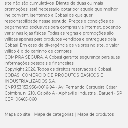
site não são cumulativos. Diante de duas ou mais
300
promoções, será necessário optar por aquela que melhor
Ácido gama-linolênico (GLA) (mín.)
mg/kg
lhe convém, isentando a Cobasi de qualquer
(0,03%)
responsabilidade nesse sentido. Preços e condições de
pagamento exclusivos para compras via internet, podendo
3.958
variar nas lojas físicas. Todas as regras e promoções são
Energia Metabolizável
kcal/kg
válidas apenas para produtos vendidos e entregues pela
Cobasi. Em caso de divergência de valores no site, o valor
válido é o do carrinho de compras.
COMPRA SEGURA. A Cobasi garante segurança para suas
informações pessoais e financeiras.
Enriquecimento mínimo por kg
Copyright 2026. Todos os direitos reservados à Cobasi.
COBASI COMÉRCIO DE PRODUTOS BÁSICOS E
Vitaminas: A: 29.800 UI, C: 290 mg, D3: 800 UI, E: 590 UI, B1: 27,5
INDUSTRIALIZADOS S.A.
mg, B2: 49,7 mg, B5: 147,7 mg, B6: 76,8 mg, B12: 140 µg, Niacina:
CNPJ 53.153.938/0016-94 - Av. Fernando Cerqueira César
495 mg, Ácido fólico: 13,8 mg, Biotina: 3,11 mg, Colina: 1.800 mg.
Coimbra, nº 210, Galpão A - Alphaville Industrial, Barueri - SP
Minerais: Cobre: 13 mg, Ferro: 43 mg, Manganês: 55 mg, Iodo: 4,3
CEP: 06465-060
mg, Zinco: 166 mg, Selênio: 0,09 mg.
Quantidade recomendada
Mapa do site
Mapa de categorias
Mapa de produtos