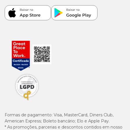
3.850
Metionina (mín.)
mg/kg
(0,385%)
35 mg/kg
L-carnitina (mín.)
(0,0035%)
6.200
Ômega 3 (mín.)
mg/kg
(0,62%)
26 g/kg
Ômega 6 (mín.)
(2,6%)
1.400
EPA (mín.)
mg/kg
(0,14%)
1.100
Formas de pagamento:
Visa, MasterCard, Diners Club,
DHA (mín.)
mg/kg
American Express; Boleto bancário; Elo e Apple Pay.
(0,11%)
* As promoções, parcerias e descontos contidos em nosso