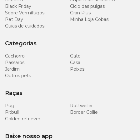
Black Friday
Ciclo das pulgas
6.960
Sobre Vermífugos
Gran Plus
Cloro (mín.)
mg/kg
Pet Day
Minha Loja Cobasi
(0,696%)
Guias de cuidados
3.900
Potássio (mín.)
mg/kg
Categorias
(0,39%)
Cachorro
Gato
Pássaros
Casa
540
Magnésio (mín.)
mg/kg
Jardim
Peixes
(0,054%)
Outros pets
7.560
Raças
Lisina (mín.)
mg/kg
(0,756%)
Pug
Rottweiler
Pitbull
Border Collie
1.330
Golden retriever
Taurina (mín.)
mg/kg
(0,133%)
Baixe nosso app