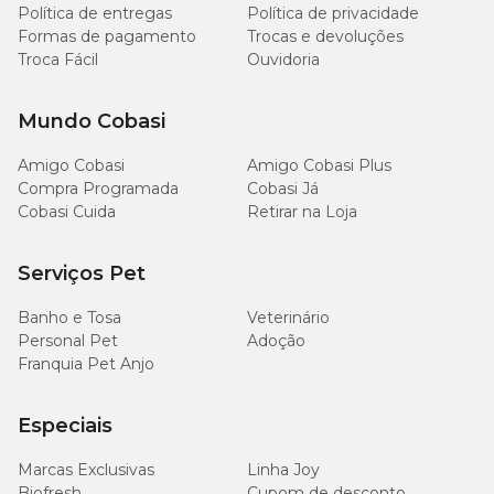
Política de entregas
Política de privacidade
36 g/kg
Formas de pagamento
Trocas e devoluções
Matéria Fibrosa (máx.)
(3,6%)
Troca Fácil
Ouvidoria
81 g/kg
Matéria Mineral (máx.)
Mundo Cobasi
(8,1%)
Amigo Cobasi
Amigo Cobasi Plus
4.800
Compra Programada
Cobasi Já
Cálcio (mín.)
mg/kg
Cobasi Cuida
Retirar na Loja
(0,48%)
Serviços Pet
11,2 g/kg
Cálcio (máx.)
(1,12%)
Banho e Tosa
Veterinário
Personal Pet
Adoção
3.600
Franquia Pet Anjo
Fósforo (mín.)
mg/kg
(0,36%)
Especiais
2.400
Sódio (mín.)
mg/kg
Marcas Exclusivas
Linha Joy
(0,24%)
Biofresh
Cupom de desconto