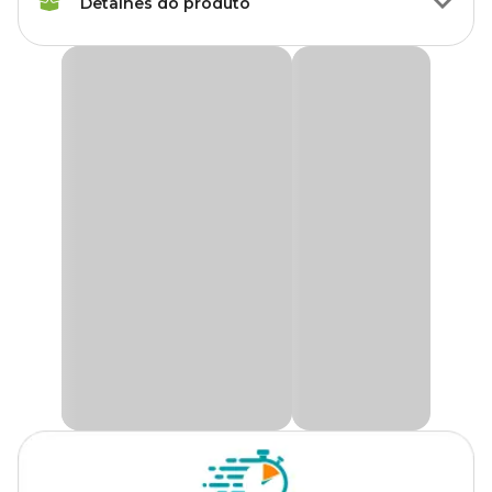
Detalhes do produto
Tipo da
Super Premium
Ração
Ração Royal Canin Medium Dermacomfort para
Peso da
Cães Adultos e Idosos
2.5 kg, 10.1 kg
Ração
A
Ração Royal Canin Medium Dermacomfort para Cães
Adultos e Idosos
é formulada especialmente para cães com pele
Corante
Sem corante
sensível e tendência a irritações e coceiras. Desenvolvida para cães
de porte médio (pesando entre 11 kg e 25 kg), a ração é indicada
para cães adultos (a partir de 12 meses) e cães idosos,
Idade
Adulto, Sênior
proporcionando cuidados específicos para a pele e a saúde geral do
seu pet.
Transgênico
Com transgênico
Esta ração completa e super premium oferece nutrição
equilibrada, com ácidos graxos ômega 3 e 6, conhecidos por suas
propriedades anti-inflamatórias. Esses nutrientes ajudam a
American Bully, Beagle, Boxer,
acalmar e proteger a pele do seu cão, aliviando a sensibilidade e
Border Collie, Boston Terrier,
diminuindo a irritação causada por agentes externos.
Bulldog, Bull Terrier, Cane Corso,
Chow Chow, Cocker Spaniel,
A
Ração Royal Canin Medium Dermacomfort
também
contribui para a saúde da pelagem, deixando o pelo do seu cão
Raças de
Collie, Dachshund, Dalmata,
mais saudável e bonito. O croquete foi especialmente desenhado
Cachorro
Doberman, Golden Retriever,
para facilitar a mastigação, sendo ideal para cães de porte médio.