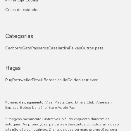
Minha loja Cobasi
Guias de cuidados
Categorias
Cachorro
Gato
Pássaros
Casa
Jardim
Peixes
Outros pets
Raças
Pug
Rottweiler
Pitbull
Border collie
Golden retriever
Formas de pagamento:
Visa, MasterCard, Diners Club, American
Express; Boleto bancário; Elo e Apple Pay.
* Imagens meramente ilustrativas. Válido enquanto durarem os
estoques. As promoções, parcerias e descontos contidos em nosso
site não são cumulativos. Diante de duas ou mais promoções, será