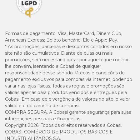
Como prevenir dermatite em gatos?
Será que existem alguns aspectos que podem evitar
Formas de pagamento:
Visa, MasterCard, Diners Club,
possíveis
crises de dermatite
nos felinos?
American Express; Boleto bancário; Elo e Apple Pay.
* As promoções, parcerias e descontos contidos em nosso
Para prevenir que o seu pet tenha dermatite, o ideal
site não são cumulativos. Diante de duas ou mais
é sempre manter o ambiente limpo, utilizar
promoções, será necessário optar por aquela que melhor
produtos de limpeza que sejam hipoalergênicos para
lhe convém, isentando a Cobasi de qualquer
evitar alergias, realizar o controle de pulgas e
responsabilidade nesse sentido. Preços e condições de
carrapatos no gatinho de estimação e muito mais.
pagamento exclusivos para compras via internet, podendo
variar nas lojas físicas. Todas as regras e promoções são
Agora que você já conheceu todas as características,
válidas apenas para produtos vendidos e entregues pela
possíveis causas, sintomas e formas de tratamento
Cobasi. Em caso de divergência de valores no site, o valor
de dermatite em gato, ficou mais fácil lidar com a
válido é o do carrinho de compras.
situação, não acha? O remédio para dermatite de
COMPRA SEGURA. A Cobasi garante segurança para suas
gato é a melhor solução para amenizar as dores,
informações pessoais e financeiras.
coceiras, escamação de pele e outros aspectos que
Copyright 2026. Todos os direitos reservados à Cobasi.
estejam deixando o seu felino tristinho.
COBASI COMÉRCIO DE PRODUTOS BÁSICOS E
Compre o medicamento correto e ajude o seu pet!
INDUSTRIALIZADOS S.A.