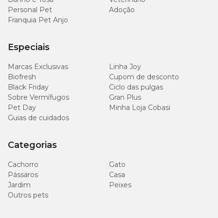
podem ajudar nesse processo de controle e
Personal Pet
Adoção
tratamento da doença.
Franquia Pet Anjo
Remédio caseiro para dermatite em gatos
Especiais
Pesquisando na internet, há várias receitas de
Marcas Exclusivas
Linha Joy
remédios caseiros para dermatite em gatos.
Biofresh
Cupom de desconto
É uma opção superperigosa e deve ser evitada a
Black Friday
Ciclo das pulgas
todo custo, pois não possuem as propriedades
Sobre Vermífugos
Gran Plus
necessárias para amenizar os sintomas do gatinho.
Pet Day
Minha Loja Cobasi
Guias de cuidados
Quando você pensar em criar uma solução caseira
para tratar a dermatite dos gatos, lembre-se de que
existem medicações realmente adequadas e
Categorias
fabricadas especialmente com a finalidade de ajudar
o seu pet!
Cachorro
Gato
Pássaros
Casa
Consulte os remédios disponíveis e, com o auxílio de
Jardim
Peixes
um veterinário, encontre a melhor alternativa para o
Outros pets
seu animal de estimação.