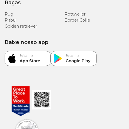
Raças
Onde comprar remédio para alergia de pele
em gatos?
Pug
Rottweiler
Pitbull
Border Collie
Golden retriever
Aqui na Cobasi, você encontra os melhores
remédios para dermatite em gatos!
Baixe nosso app
Trabalhamos com as melhores marcas e fabricantes,
com o intuito de ajudar você no tratamento do seu
animal de estimação, amenizando os sintomas
causados por essa doença e levando mais conforto
e entusiasmo ao seu pet, além de promover o bem-
estar que esses felinos queridos, fofos e delicados
tanto precisam.
Navegue pelas opções disponíveis aqui no site ou
em nossas lojas físicas mais próximas de você e
encontre o
remédio para alergia de pele em
gatos
recomendado ao seu felino. Quanto mais
rápido você iniciar o tratamento da dermatite, mais
fácil será lidar com os sintomas do seu gatinho!