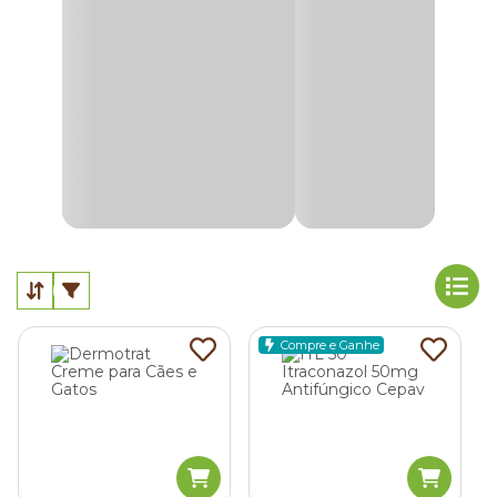
Para você entender todos os detalhes sobre a doença,
causas, sintomas e tratamentos, separamos todas as
informações que você precisa saber. Veja mais detalhes a
seguir.
O que é dermatite em gatos?
A
dermatite em gatos
é uma doença de pele que causa
inflamações, vermelhidão, coceiras e outros sintomas
indesejados.
Ela pode ser causada por diversos fatores, como uma
picada de pulga, por exemplo, e também tem vários
tratamentos, sendo o remédio para dermatite de gato, o
Compre e Ganhe
mais eficiente deles.
Quais os sintomas de dermatite em gatos?
Quando um gatinho está com dermatite, ele costuma