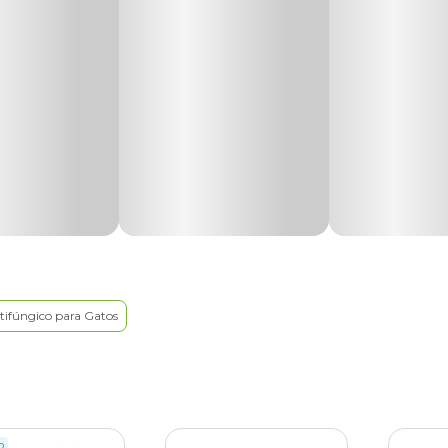
s e agudas dos pets;
inchaços, edemas e aliviar dores;
to de bactérias e vírus da pele e mucosas;
ivia sintomas como azia;
 quadros alérgicos;
or bactérias;
ções nos ouvidos dos gatos;
tipulgas disponíveis nas versões sprays, Spot-on (pipetas), com
nar pulgas. Parasitas que além de causar coceira e desconforto 
ões graves, como: dermatites, alergia e alopecia.
tifúngico para Gatos
 para gatos
, como: Bravecto, Advocate, Frontline, entre outros.
remédio de verme para gato
é responsável por prevenir e trat
o