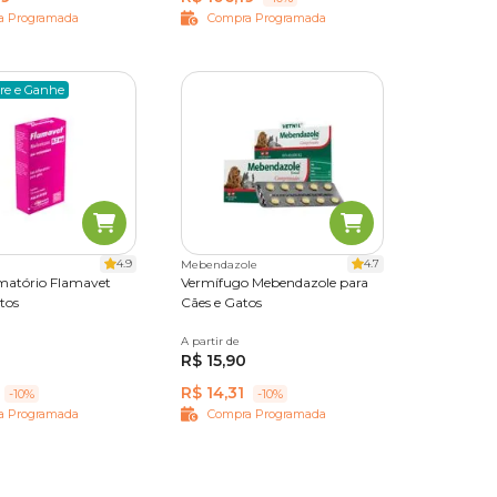
a Programada
Compra Programada
re e Ganhe
4.9
4.7
Mebendazole
amatório Flamavet
Vermífugo Mebendazole para
tos
Cães e Gatos
imidos
A partir de
10 Comprimidos
R$ 15,90
R$ 14,31
-10%
-10%
a Programada
Compra Programada