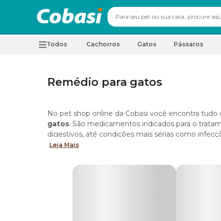
Todos
Cachorros
Gatos
Pássaros
Remédio para gatos
No pet shop online da Cobasi você encontra tudo 
gatos
. São medicamentos indicados para o trat
digestivos, até condições mais sérias como infecçõ
Leia Mais
De antipulgas até antibióticos, confira as linhas c
Cobasi.
Tipos de remédio para gatos
Na Cobasi você encontra uma linha completa de
r