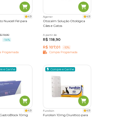
s
marcas
4.9
4.9
Agener
o Nuxcell Fel para
Otocalm Solução Otológica
 pet
Cães e Gatos
s as
$ 79,90
A partir de
14 ml
2
R$ 118,90
-14%
2
R$ 107,01
-10%
a Programada
Compra Programada
re e Ganhe
Compre e Ganhe
4.9
4.9
Furolisin
 GastroBlock 10mg
Furolisin 10mg Diurético para