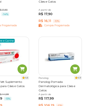
l
Cães e Gatos
imidos
$ 31,90
A partir de
10 comprimidos
R$ 17,90
-14%
R$ 16,11
-10%
a Programada
Compra Programada
re e Ganhe
o
4.8
4.9
Panolog
n Vet Suplemento
Panolog Pomada
 para Cães e Gatos
Dermatológica para Cães e
Gatos
imidos
$ 141,99
A partir de
15 ml
69
R$ 117,99
-15%
69
R$ 106,19
-10%