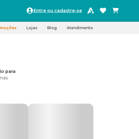
Entre ou cadastre-se
omoções
Lojas
Blog
Atendimento
o para
emas
online da