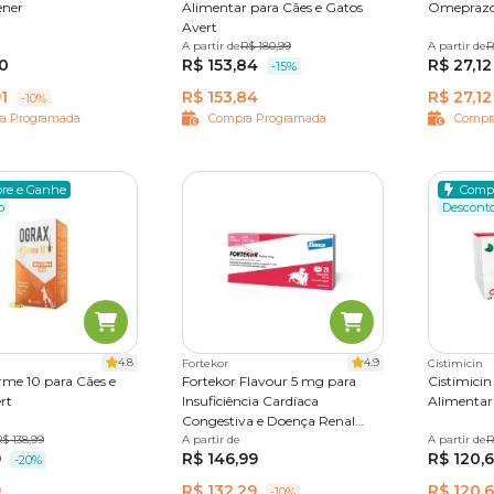
ener
Alimentar para Cães e Gatos
Omeprazo
Avert
rimidos
A partir de
22,5 g
R$ 180,99
45 g
A partir de
10 compr
R
90
R$ 153,84
R$ 27,12
-15%
1
R$ 153,84
R$ 27,12
-10%
a Programada
Compra Programada
Compr
re e Ganhe
Comp
o
Descont
4.8
4.9
Fortekor
Cistimicin
me 10 para Cães e
Fortekor Flavour 5 mg para
Cistimici
rt
Insuficiência Cardíaca
Alimentar
Congestiva e Doença Renal
las
$ 138,99
Crônica
A partir de
28 comprimidos
A partir de
30 compr
R
9
R$ 146,99
R$ 120,
-20%
9
R$ 132,29
R$ 120,
-10%