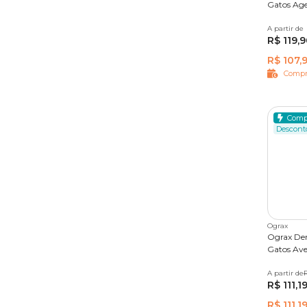
Gatos Ag
A partir de
12 comp
R$ 119,
R$ 107,9
Compr
Comp
Descont
Ograx
Ograx Der
Gatos Ave
A partir de
30 cápsu
R
R$ 111,1
R$ 111,1