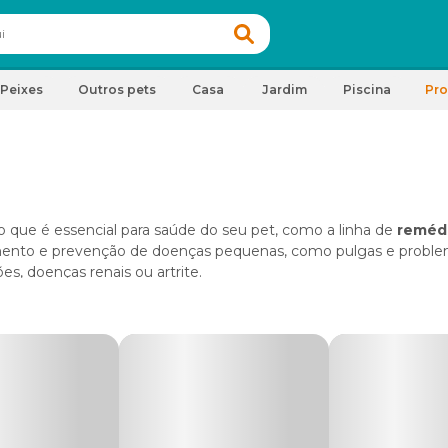
Peixes
Outros pets
Casa
Jardim
Piscina
Pr
o que é essencial para saúde do seu pet, como a linha de
remédi
amento e prevenção de doenças pequenas, como pulgas e probl
es, doenças renais ou artrite.
om os
melhores remédios para gatos
, disponíveis no pet shop 
emédios para gatos
: