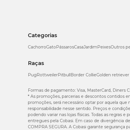
Categorias
Cachorro
Gato
Pássaros
Casa
Jardim
Peixes
Outros p
Raças
Pug
Rottweiler
Pitbull
Border Collie
Golden retriever
Formas de pagamento:
Visa, MasterCard, Diners C
* As promoções, parcerias e descontos contidos e
promoções, será necessário optar por aquela que 
responsabilidade nesse sentido. Preços e condiçõ
podendo variar nas lojas físicas. Todas as regras 
entregues pela Cobasi. Em caso de divergência de v
COMPRA SEGURA. A Cobasi garante segurança para 