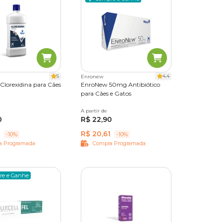
o para
5
4.4
Enronew
a,
lorexidina para Cães
EnroNew 50mg Antibiótico
aros e
para Cães e Gatos
A partir de
10 comprimidos
0
R$ 22,90
R$ 20,61
-10%
-10%
a Programada
Compra Programada
os ou
re e Ganhe