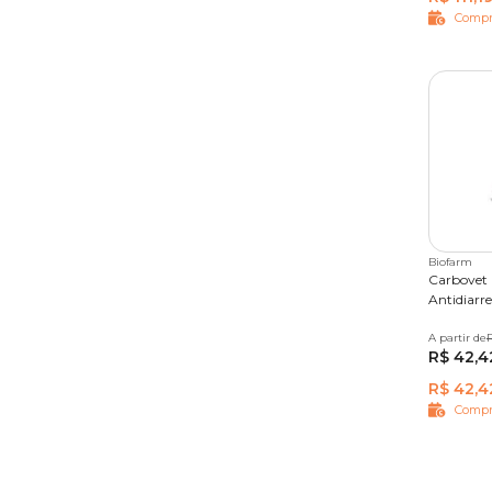
Compr
Biofarm
Carbovet 
Antidiarre
A partir de
20 comp
R$ 42,4
R$ 42,4
Compr