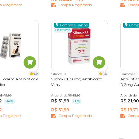
a Programada
Compra Programada
Compr
Compre e Ganhe
Comp
Desconto
4.9
4.8
Silmox CL
Flamavet
Biofarm Antibiótico e
Silmox CL 50mg Antibiótico
Anti-infl
ico
Vansil
0,2mg Ga
rimidos
R$ 49,90
A partir de
10 comprimidos
R$ 63,90
A partir de
10 compr
2
R$ 51,99
R$ 21,90
-14%
-18%
2
R$ 51,99
R$ 19,71
a Programada
Compra Programada
Compr