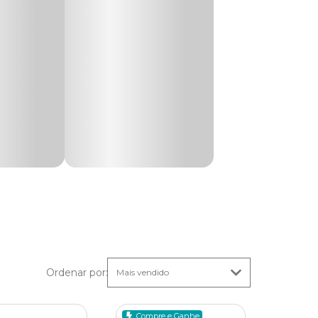
primidos
nos
Ordenar por
:
ar
Compre e Ganhe