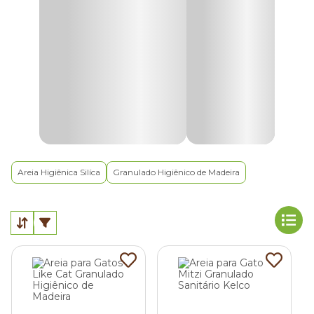
Por que os gatos precisam de areia higiênica?
Por instinto, os gatos estão acostumados a enterrar fezes e
urina, um comportamento natural herdado de seus
ancestrais de vida selvagem.
Como nem sempre é fácil encontrar um pedaço de terra
em apartamentos e casas, as
areias higiênicas
permitem
que os felinos reproduzam esse hábito no ambiente
doméstico!
Areia Higiênica Silíca
Granulado Higiênico de Madeira
Mas não para por aí. Extremamente higiênicos, os gatos
preferem fazer suas necessidades em um espaço só deles,
de preferência com um bom controle de odor.
E quando associados a uma caixa de areia de qualidade, os
granulados sanitários oferecem tudo o que esses pets
adoram, funcionando literalmente como o
banheiro do
gato
!