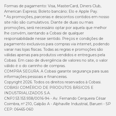
Sim, a areia biodegradável vale a pena para quem busca
Formas de pagamento:
Visa, MasterCard, Diners Club,
praticidade e sustentabilidade na
higiene do gato
. Afinal,
American Express; Boleto bancário; Elo e Apple Pay.
os granulados formam bons torrões e ajudam a controlar
* As promoções, parcerias e descontos contidos em nosso
odores.
site não são cumulativos. Diante de duas ou mais
promoções, será necessário optar por aquela que melhor
lhe convém, isentando a Cobasi de qualquer
Qual a melhor areia para controlar o odor?
responsabilidade nesse sentido. Preços e condições de
pagamento exclusivos para compras via internet, podendo
Os granulados de sílica e madeira oferecem um alto poder
variar nas lojas físicas. Todas as regras e promoções são
de absorção, e por isso, são ótimas opções para os
válidas apenas para produtos vendidos e entregues pela
responsáveis que priorizam o controle de odores.
Cobasi. Em caso de divergência de valores no site, o valor
válido é o do carrinho de compras.
Diferente de outras areias
para gatos com cheiro forte
,
COMPRA SEGURA. A Cobasi garante segurança para suas
essas alternativas geralmente contêm menos perfumes
informações pessoais e financeiras.
adicionados, reduzindo as chances de reações alérgicas.
Copyright 2026. Todos os direitos reservados à Cobasi.
COBASI COMÉRCIO DE PRODUTOS BÁSICOS E
Qual areia pet para gatos não faz poeira?
INDUSTRIALIZADOS S.A.
CNPJ 53.153.938/0016-94 - Av. Fernando Cerqueira César
Coimbra, nº 210, Galpão A - Alphaville Industrial, Barueri - SP
Entre as diversas opções de
areia sanitária para gatos
, o
CEP: 06465-060
granulado de madeira costuma ser o que menos produz
poeira — ótimo para pets com predisposição a problemas