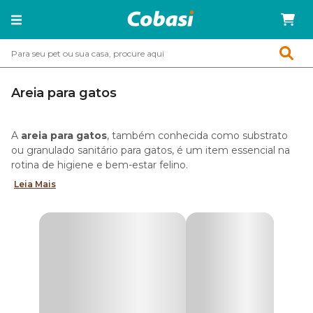
Areia para gatos
A
areia para gatos
, também conhecida como substrato
ou granulado sanitário para gatos, é um item essencial na
rotina de higiene e bem-estar felino.
Leia Mais
Com ela, você garante o lugar ideal para o seu gato fazer
suas necessidades — o que evita acidentes e ajuda a
manter a sua casa sempre limpa e cheirosa.
Aproveite os descontos no app e site da Cobasi e compre
as melhores opções de
areia higiênica para gatos
com
até 10% OFF usando a
Compra programada
agora
mesmo!