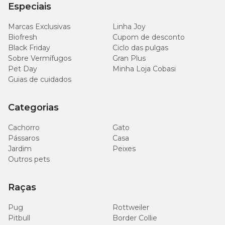
Especiais
forma de escolher a opção mais adequada para sua casa.
Veja abaixo um quadro comparativo para facilitar a decisão:
Marcas Exclusivas
Linha Joy
Biofresh
Cupom de desconto
Granulado
Black Friday
Ciclo das pulgas
Areia
Característica
de
Síl
Sobre Vermífugos
Gran Plus
biodegradável
madeira
Pet Day
Minha Loja Cobasi
Guias de cuidados
Absorção
Alta
Altíssima
Alt
Categorias
Formação de
Nã
Forma
Não forma
torrões
for
Cachorro
Gato
Pássaros
Casa
Controle de
Jardim
Peixes
Alta
Alta
Alt
odor
Outros pets
Praticidade de
Boa
Excelente
Bo
Raças
limpeza
Pug
Rottweiler
Pitbull
Border Collie
Areia para gatos com os melhores preços é na