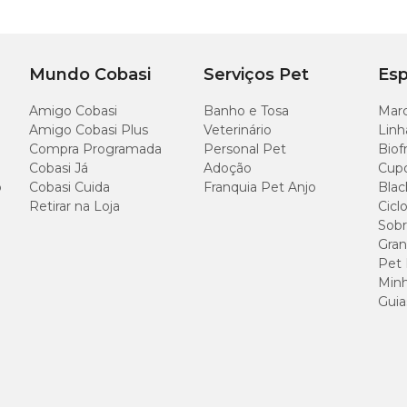
bandeja para higienização;
ando Pipicat Aditivo junto ao granulado.
Mundo Cobasi
Serviços Pet
Esp
Amigo Cobasi
Banho e Tosa
Marc
Amigo Cobasi Plus
Veterinário
Linh
 ideal é fazer a transição gradativa. Para isto, comece adicionando uma peque
Compra Programada
Personal Pet
Biof
r dos dias. Assim, o gato não sentirá tanto a mudança, aceitando bem a nova
Cobasi Já
Adoção
Cup
o
Cobasi Cuida
Franquia Pet Anjo
Blac
Retirar na Loja
Cicl
Sobr
Gran
Pet
Minh
Guia