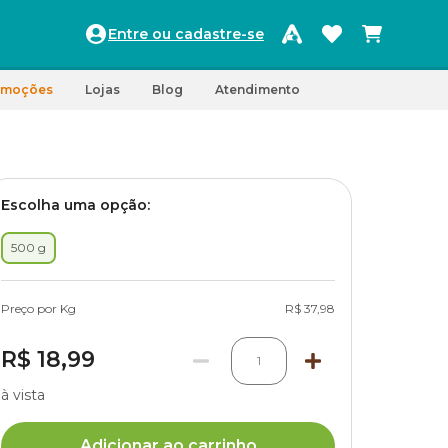
Entre ou cadastre-se
omoções
Lojas
Blog
Atendimento
Escolha uma opção:
500 g
Preço por Kg
R$ 37,98
R$ 18,99
1
à vista
Adicionar ao carrinho