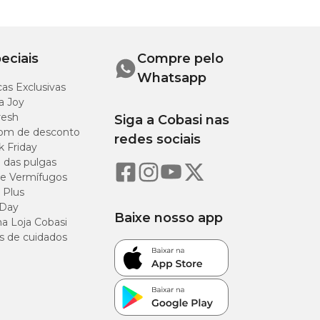
eciais
Compre pelo
Whatsapp
as Exclusivas
a Joy
na quantidade da
resh
Siga a Cobasi nas
 areia sem maiores
om de desconto
redes sociais
k Friday
o das pulgas
e Vermífugos
 Plus
 Day
Baixe nosso app
a Loja Cobasi
s de cuidados