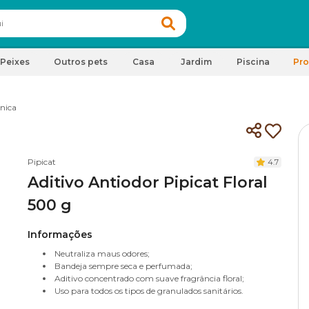
Peixes
Outros pets
Casa
Jardim
Piscina
Pr
ênica
Pipicat
4.7
Aditivo Antiodor Pipicat Floral
500 g
Informações
Neutraliza maus odores;
Bandeja sempre seca e perfumada;
Aditivo concentrado com suave fragrância floral;
Uso para todos os tipos de granulados sanitários.