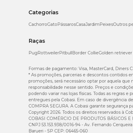
Categorias
Cachorro
Gato
Pássaros
Casa
Jardim
Peixes
Outros p
Raças
Pug
Rottweiler
Pitbull
Border Collie
Golden retriever
Formas de pagamento:
Visa, MasterCard, Diners C
* As promoções, parcerias e descontos contidos e
promoções, será necessário optar por aquela que 
responsabilidade nesse sentido. Preços e condiçõ
podendo variar nas lojas físicas. Todas as regras 
entregues pela Cobasi. Em caso de divergência de v
COMPRA SEGURA. A Cobasi garante segurança para 
Copyright 2026. Todos os direitos reservados à Cob
COBASI COMÉRCIO DE PRODUTOS BÁSICOS E I
CNPJ 53.153.938/0016-94 - Av. Fernando Cerqueira Cé
Barueri - SP CEP: 06465-060