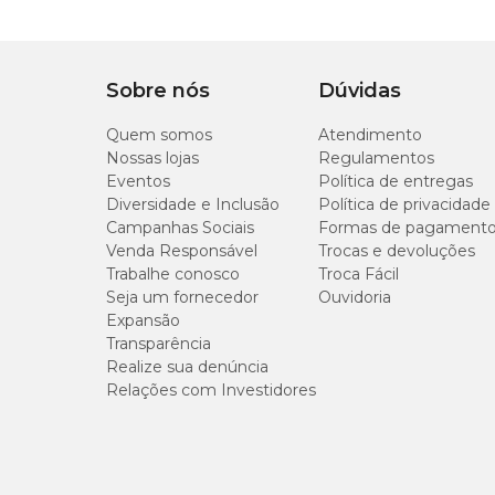
Coloque a areia sanitária por cima do aditivo;
Faça a limpeza diária como de costume;
Quando achar necessário, troque o conteúdo total da 
Lave a bandeja sanitária e repita a operação acrescent
Sobre nós
Dúvidas
Guia para troca da areia
Quem somos
Atendimento
Nossas lojas
Regulamentos
Eventos
Caso você necessite mudar a areia higiênica do seu gato, o
Política de entregas
nova areia à antiga, aumentando gradualmente no decorre
Diversidade e Inclusão
Política de privacidade
problemas.
Campanhas Sociais
Formas de pagament
Venda Responsável
Trocas e devoluções
Trabalhe conosco
Troca Fácil
Seja um fornecedor
Ouvidoria
Expansão
Transparência
Realize sua denúncia
Relações com Investidores