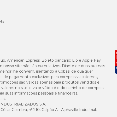
ets
lub, American Express; Boleto bancário; Elo e Apple Pay.
m nosso site não são cumulativos. Diante de duas ou mais
melhor lhe convém, isentando a Cobasi de qualquer
es de pagamento exclusivos para compras via internet,
e promoções são válidas apenas para produtos vendidos e
alores no site, o valor válido é o do carrinho de compras.
suas informações pessoais e financeiras.
asi.
NDUSTRIALIZADOS S.A.
sar Coimbra, nº 210, Galpão A - Alphaville Industrial,