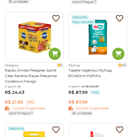
30 unidades
Leve 9 Pague 7
Desconto
Mais vendido
5
4.6
Pedigree
MyHug
Ração Úmida Pedigree Sachê
Tapete Higiênico MyHug
Cães Adultos Raças Pequenas
80x60cm Fofinho
Cordeiro e Frango
A partir de
A partir de
R$ 102,90
R$ 24,43
R$ 87,99
-14%
R$ 21,99
R$ 87,99
-10%
Compra Programada
Compra Programada
Leve 9 Pague 7
30 unidades
Desconto