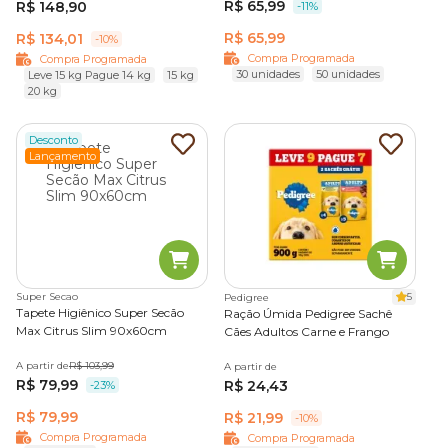
R$ 65,99
R$ 148,90
-11%
R$ 65,99
R$ 134,01
-10%
Compra Programada
Compra Programada
30 unidades
50 unidades
Leve 15 kg Pague 14 kg
15 kg
20 kg
Desconto
Lançamento
Super Secao
5
Pedigree
Tapete Higiênico Super Secão
Ração Úmida Pedigree Sachê
Max Citrus Slim 90x60cm
Cães Adultos Carne e Frango
A partir de
R$ 103,99
A partir de
R$ 79,99
R$ 24,43
-23%
R$ 79,99
R$ 21,99
-10%
Compra Programada
Compra Programada