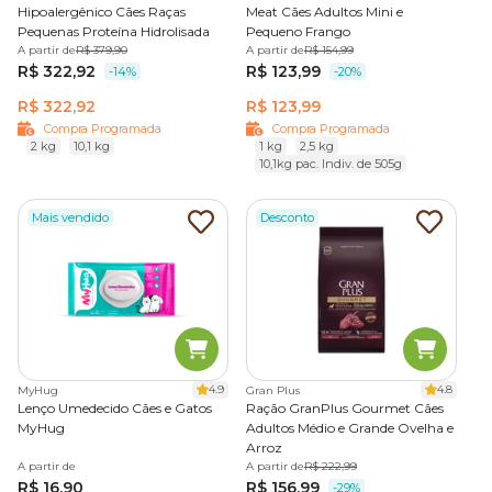
Hipoalergênico Cães Raças
Meat Cães Adultos Mini e
Pequenas Proteína Hidrolisada
Pequeno Frango
A partir de
R$ 379,90
A partir de
R$ 154,99
R$ 322,92
R$ 123,99
-14%
-20%
R$ 322,92
R$ 123,99
Compra Programada
Compra Programada
2 kg
10,1 kg
1 kg
2,5 kg
10,1kg pac. Indiv. de 505g
Mais vendido
Desconto
4.9
4.8
MyHug
Gran Plus
Lenço Umedecido Cães e Gatos
Ração GranPlus Gourmet Cães
MyHug
Adultos Médio e Grande Ovelha e
Arroz
A partir de
A partir de
R$ 222,99
R$ 16,90
R$ 156,99
-29%