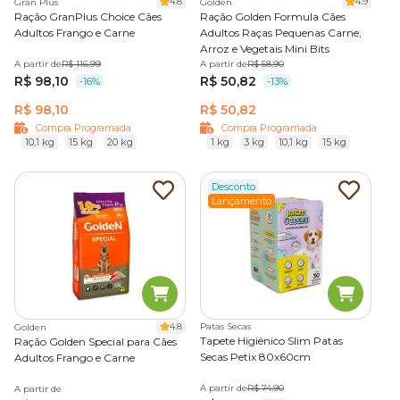
4.8
4.9
Gran Plus
Golden
Ração GranPlus Choice Cães
Ração Golden Formula Cães
Adultos Frango e Carne
Adultos Raças Pequenas Carne,
Arroz e Vegetais Mini Bits
A partir de
R$ 116,99
A partir de
R$ 58,90
R$ 98,10
R$ 50,82
-16%
-13%
R$ 98,10
R$ 50,82
Compra Programada
Compra Programada
10,1 kg
15 kg
20 kg
1 kg
3 kg
10,1 kg
15 kg
Desconto
Lançamento
4.8
Patas Secas
Golden
Tapete Higiênico Slim Patas
Ração Golden Special para Cães
Secas Petix 80x60cm
Adultos Frango e Carne
A partir de
R$ 74,90
A partir de