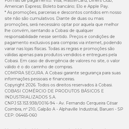
Formas de pagamento:
Visa, MasterCard, Diners Club,
American Express; Boleto bancário; Elo e Apple Pay.
* As promoções, parcerias e descontos contidos em nosso
site não são cumulativos. Diante de duas ou mais
promoções, será necessário optar por aquela que melhor
lhe convém, isentando a Cobasi de qualquer
responsabilidade nesse sentido. Preços e condições de
pagamento exclusivos para compras via internet, podendo
variar nas lojas físicas. Todas as regras e promoções são
válidas apenas para produtos vendidos e entregues pela
Cobasi. Em caso de divergência de valores no site, o valor
válido é o do carrinho de compras.
COMPRA SEGURA. A Cobasi garante segurança para suas
informações pessoais e financeiras.
Copyright 2026. Todos os direitos reservados à Cobasi.
COBASI COMÉRCIO DE PRODUTOS BÁSICOS E
INDUSTRIALIZADOS S.A.
CNPJ 53.153.938/0016-94 - Av. Fernando Cerqueira César
Coimbra, nº 210, Galpão A - Alphaville Industrial, Barueri - SP
CEP: 06465-060