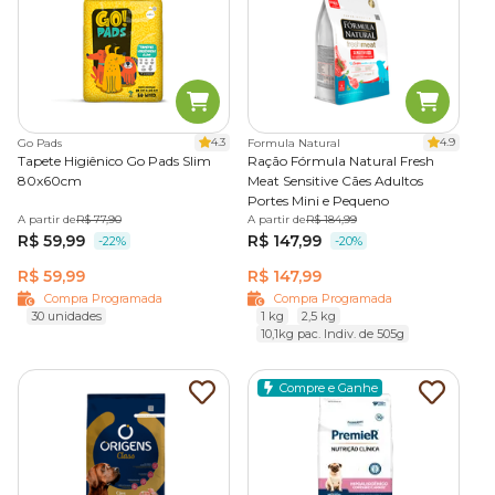
4.3
4.9
Go Pads
Formula Natural
Tapete Higiênico Go Pads Slim
Ração Fórmula Natural Fresh
80x60cm
Meat Sensitive Cães Adultos
Portes Mini e Pequeno
A partir de
R$ 77,90
A partir de
R$ 184,99
R$ 59,99
R$ 147,99
-22%
-20%
R$ 59,99
R$ 147,99
Compra Programada
Compra Programada
30 unidades
1 kg
2,5 kg
10,1kg pac. Indiv. de 505g
Compre e Ganhe