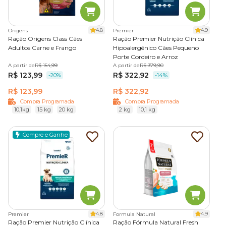
4.8
4.9
Origens
Premier
Ração Origens Class Cães
Ração Premier Nutrição Clínica
Adultos Carne e Frango
Hipoalergênico Cães Pequeno
Porte Cordeiro e Arroz
A partir de
R$ 154,99
A partir de
R$ 379,90
R$ 123,99
R$ 322,92
-20%
-14%
R$ 123,99
R$ 322,92
Compra Programada
Compra Programada
10,1kg
15 kg
20 kg
2 kg
10,1 kg
Compre e Ganhe
4.8
4.9
Premier
Formula Natural
Ração Premier Nutrição Clínica
Ração Fórmula Natural Fresh