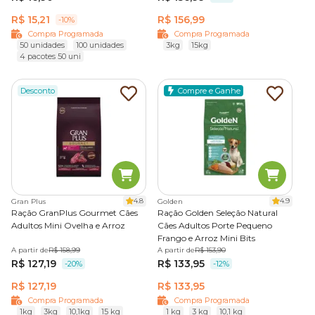
R$ 15,21
R$ 156,99
-10%
Compra Programada
Compra Programada
50 unidades
100 unidades
3kg
15kg
4 pacotes 50 uni
Desconto
Compre e Ganhe
4.8
4.9
Gran Plus
Golden
Ração GranPlus Gourmet Cães
Ração Golden Seleção Natural
Adultos Mini Ovelha e Arroz
Cães Adultos Porte Pequeno
Frango e Arroz Mini Bits
A partir de
R$ 158,99
A partir de
R$ 153,90
R$ 127,19
R$ 133,95
-20%
-12%
R$ 127,19
R$ 133,95
Compra Programada
Compra Programada
1kg
3kg
10,1kg
15 kg
1 kg
3 kg
10,1 kg