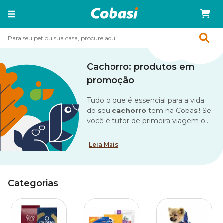
Cachorro: produtos em
promoção
Tudo o que é essencial para a vida
do seu
cachorro
tem na Cobasi! Se
você é tutor de primeira viagem ou
já tem muitos peludos em casa,
deve estar sempre com atenção
Leia Mais
redobrada às necessidades e
cuidados básicos. Afinal, o
importante é nossos amigos
Categorias
estarem felizes e saudáveis, não é
mesmo?