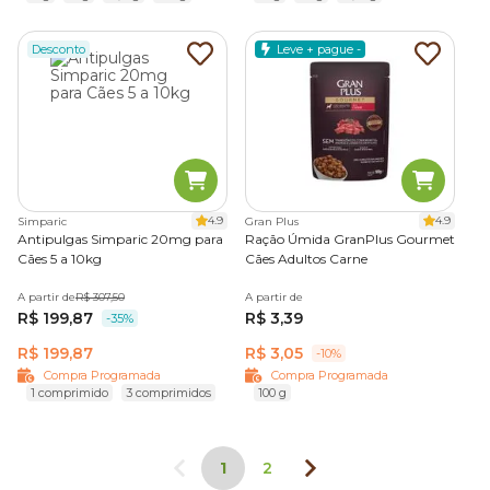
Desconto
Leve + pague -
4.9
4.9
Simparic
Gran Plus
Antipulgas Simparic 20mg para
Ração Úmida GranPlus Gourmet
Cães 5 a 10kg
Cães Adultos Carne
A partir de
R$ 307,50
A partir de
R$ 199,87
R$ 3,39
-35%
R$ 199,87
R$ 3,05
-10%
Compra Programada
Compra Programada
1 comprimido
3 comprimidos
100 g
1
2