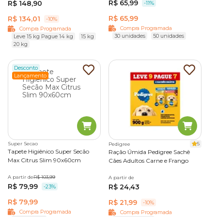
R$ 65,99
R$ 148,90
-11%
R$ 65,99
R$ 134,01
-10%
Compra Programada
Compra Programada
30 unidades
50 unidades
Leve 15 kg Pague 14 kg
15 kg
20 kg
Desconto
Lançamento
Super Secao
5
Pedigree
Tapete Higiênico Super Secão
Ração Úmida Pedigree Sachê
Max Citrus Slim 90x60cm
Cães Adultos Carne e Frango
A partir de
R$ 103,99
A partir de
R$ 79,99
R$ 24,43
-23%
R$ 79,99
R$ 21,99
-10%
Compra Programada
Compra Programada