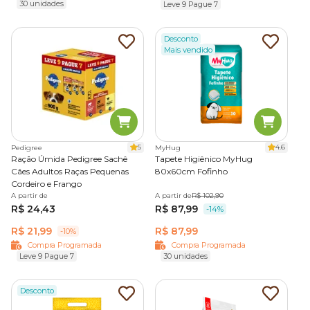
30 unidades
Leve 9 Pague 7
Desconto
Mais vendido
5
4.6
Pedigree
MyHug
Ração Úmida Pedigree Sachê
Tapete Higiênico MyHug
Cães Adultos Raças Pequenas
80x60cm Fofinho
Cordeiro e Frango
A partir de
A partir de
R$ 102,90
R$ 24,43
R$ 87,99
-14%
R$ 21,99
R$ 87,99
-10%
Compra Programada
Compra Programada
Leve 9 Pague 7
30 unidades
Desconto