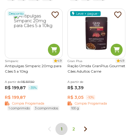
Desconto
Leve + pague -
4.9
4.9
Simparic
Gran Plus
Antipulgas Simparic 20mg para
Ração Úmida GranPlus Gourmet
Cães 5 a 10kg
Cães Adultos Carne
A partir de
R$ 307,50
A partir de
R$ 199,87
R$ 3,39
-35%
R$ 199,87
R$ 3,05
-10%
Compra Programada
Compra Programada
1 comprimido
3 comprimidos
100 g
1
2