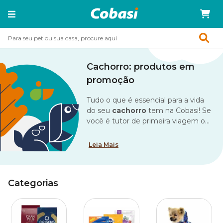
Cachorro: produtos em
promoção
Tudo o que é essencial para a vida
do seu
cachorro
tem na Cobasi! Se
você é tutor de primeira viagem ou
já tem muitos peludos em casa,
deve estar sempre com atenção
Leia Mais
redobrada às necessidades e
cuidados básicos. Afinal, o
importante é nossos amigos
Categorias
estarem felizes e saudáveis, não é
mesmo?