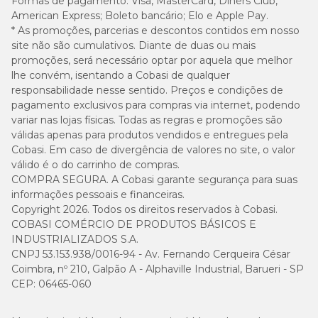
Formas de pagamento:
Visa, MasterCard, Diners Club,
American Express; Boleto bancário; Elo e Apple Pay.
* As promoções, parcerias e descontos contidos em nosso
site não são cumulativos. Diante de duas ou mais
promoções, será necessário optar por aquela que melhor
lhe convém, isentando a Cobasi de qualquer
responsabilidade nesse sentido. Preços e condições de
pagamento exclusivos para compras via internet, podendo
variar nas lojas físicas. Todas as regras e promoções são
válidas apenas para produtos vendidos e entregues pela
Cobasi. Em caso de divergência de valores no site, o valor
válido é o do carrinho de compras.
COMPRA SEGURA. A Cobasi garante segurança para suas
informações pessoais e financeiras.
Copyright 2026. Todos os direitos reservados à Cobasi.
COBASI COMÉRCIO DE PRODUTOS BÁSICOS E
INDUSTRIALIZADOS S.A.
CNPJ 53.153.938/0016-94 - Av. Fernando Cerqueira César
Coimbra, nº 210, Galpão A - Alphaville Industrial, Barueri - SP
CEP: 06465-060