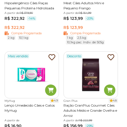
Hipoalergênico Cães Raças
Meat Cães Adultos Mini e
Pequenas Proteína Hidrolisada
Pequeno Frango
A partir de
R$ 379,90
A partir de
R$ 154,99
R$ 322,92
R$ 123,99
-14%
-20%
R$ 322,92
R$ 123,99
Compra Programada
Compra Programada
2 kg
10,1 kg
1 kg
2,5 kg
10,1kg pac. Indiv. de 505g
Mais vendido
Desconto
4.9
4.8
MyHug
Gran Plus
Lenço Umedecido Cães e Gatos
Ração GranPlus Gourmet Cães
MyHug
Adultos Médio e Grande Ovelha e
Arroz
A partir de
A partir de
R$ 222,99
R$ 16,90
R$ 156,99
-29%