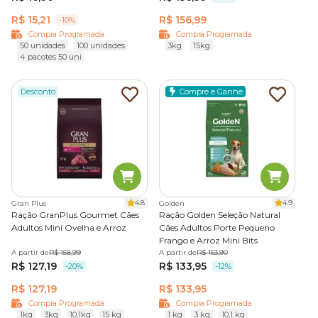
R$ 15,21
R$ 156,99
-10%
Compra Programada
Compra Programada
50 unidades
100 unidades
3kg
15kg
4 pacotes 50 uni
Desconto
Compre e Ganhe
4.8
4.9
Gran Plus
Golden
Ração GranPlus Gourmet Cães
Ração Golden Seleção Natural
Adultos Mini Ovelha e Arroz
Cães Adultos Porte Pequeno
Frango e Arroz Mini Bits
A partir de
R$ 158,99
A partir de
R$ 153,90
R$ 127,19
R$ 133,95
-20%
-12%
R$ 127,19
R$ 133,95
Compra Programada
Compra Programada
1kg
3kg
10,1kg
15 kg
1 kg
3 kg
10,1 kg