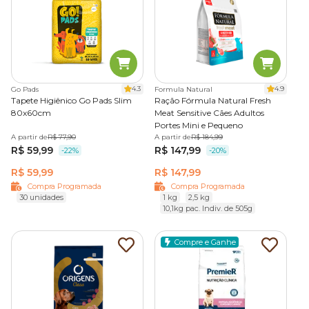
4.3
4.9
Go Pads
Formula Natural
Tapete Higiênico Go Pads Slim
Ração Fórmula Natural Fresh
80x60cm
Meat Sensitive Cães Adultos
Portes Mini e Pequeno
A partir de
R$ 77,90
A partir de
R$ 184,99
R$ 59,99
R$ 147,99
-22%
-20%
R$ 59,99
R$ 147,99
Compra Programada
Compra Programada
30 unidades
1 kg
2,5 kg
10,1kg pac. Indiv. de 505g
Compre e Ganhe