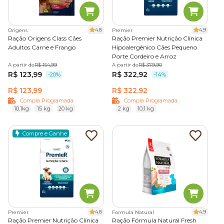
4.8
4.9
Origens
Premier
Ração Origens Class Cães
Ração Premier Nutrição Clínica
Adultos Carne e Frango
Hipoalergênico Cães Pequeno
Porte Cordeiro e Arroz
A partir de
R$ 154,99
A partir de
R$ 379,90
R$ 123,99
R$ 322,92
-20%
-14%
R$ 123,99
R$ 322,92
Compra Programada
Compra Programada
10,1kg
15 kg
20 kg
2 kg
10,1 kg
Compre e Ganhe
4.8
4.9
Premier
Formula Natural
Ração Premier Nutrição Clínica
Ração Fórmula Natural Fresh