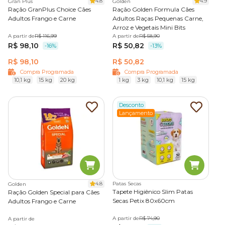
4.8
4.9
Gran Plus
Golden
Ração GranPlus Choice Cães
Ração Golden Formula Cães
Adultos Frango e Carne
Adultos Raças Pequenas Carne,
Arroz e Vegetais Mini Bits
A partir de
R$ 116,99
A partir de
R$ 58,90
R$ 98,10
R$ 50,82
-16%
-13%
R$ 98,10
R$ 50,82
Compra Programada
Compra Programada
10,1 kg
15 kg
20 kg
1 kg
3 kg
10,1 kg
15 kg
Desconto
Lançamento
4.8
Patas Secas
Golden
Tapete Higiênico Slim Patas
Ração Golden Special para Cães
Secas Petix 80x60cm
Adultos Frango e Carne
A partir de
R$ 74,90
A partir de