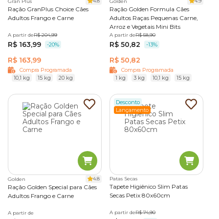
4.8
4.9
Gran Plus
Golden
Ração GranPlus Choice Cães
Ração Golden Formula Cães
Adultos Frango e Carne
Adultos Raças Pequenas Carne,
Arroz e Vegetais Mini Bits
A partir de
R$ 204,99
A partir de
R$ 58,90
R$ 163,99
R$ 50,82
-20%
-13%
R$ 163,99
R$ 50,82
Compra Programada
Compra Programada
10,1 kg
15 kg
20 kg
1 kg
3 kg
10,1 kg
15 kg
Desconto
Lançamento
4.8
Patas Secas
Golden
Tapete Higiênico Slim Patas
Ração Golden Special para Cães
Secas Petix 80x60cm
Adultos Frango e Carne
A partir de
R$ 74,90
A partir de