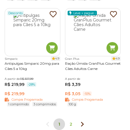
Desconto
Leve + pague -
4.9
4.9
Simparic
Gran Plus
Antipulgas Simparic 20mg para
Ração Úmida GranPlus Gourmet
Cães 5 a 10kg
Cães Adultos Carne
A partir de
R$ 307,99
A partir de
R$ 219,99
R$ 3,39
-28%
R$ 219,99
R$ 3,05
-10%
Compra Programada
Compra Programada
1 comprimido
3 comprimidos
100 g
1
2