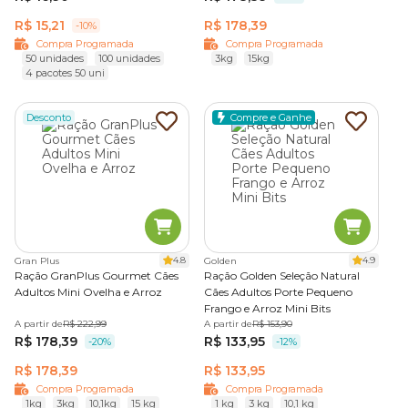
R$ 15,21
R$ 178,39
-10%
Compra Programada
Compra Programada
50 unidades
100 unidades
3kg
15kg
4 pacotes 50 uni
Desconto
Compre e Ganhe
4.8
4.9
Gran Plus
Golden
Ração GranPlus Gourmet Cães
Ração Golden Seleção Natural
Adultos Mini Ovelha e Arroz
Cães Adultos Porte Pequeno
Frango e Arroz Mini Bits
A partir de
R$ 222,99
A partir de
R$ 153,90
R$ 178,39
R$ 133,95
-20%
-12%
R$ 178,39
R$ 133,95
Compra Programada
Compra Programada
1kg
3kg
10,1kg
15 kg
1 kg
3 kg
10,1 kg