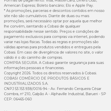
Formas de pagamento:
Visa, MasterCard, Diners Club,
American Express; Boleto bancário; Elo e Apple Pay.
* As promoções, parcerias e descontos contidos em nosso
site não são cumulativos. Diante de duas ou mais
promoções, será necessário optar por aquela que melhor
lhe convém, isentando a Cobasi de qualquer
responsabilidade nesse sentido. Preços e condições de
pagamento exclusivos para compras via internet, podendo
variar nas lojas físicas. Todas as regras e promoções são
válidas apenas para produtos vendidos e entregues pela
Cobasi. Em caso de divergência de valores no site, o valor
válido é o do carrinho de compras.
COMPRA SEGURA. A Cobasi garante segurança para suas
informações pessoais e financeiras.
Copyright 2026. Todos os direitos reservados à Cobasi.
COBASI COMÉRCIO DE PRODUTOS BÁSICOS E
INDUSTRIALIZADOS S.A.
CNPJ 53.153.938/0016-94 - Av. Fernando Cerqueira César
Coimbra, nº 210, Galpão A - Alphaville Industrial, Barueri - SP
CEP: 06465-060