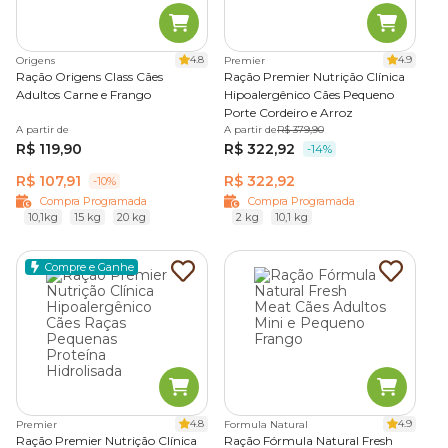
4.8
4.9
Origens
Premier
Ração Origens Class Cães
Ração Premier Nutrição Clínica
Adultos Carne e Frango
Hipoalergênico Cães Pequeno
Porte Cordeiro e Arroz
A partir de
A partir de
R$ 379,90
R$ 119,90
R$ 322,92
-14%
R$ 107,91
R$ 322,92
-10%
Compra Programada
Compra Programada
10,1kg
15 kg
20 kg
2 kg
10,1 kg
Compre e Ganhe
4.8
4.9
Premier
Formula Natural
Ração Premier Nutrição Clínica
Ração Fórmula Natural Fresh