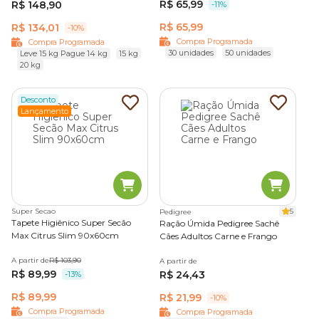
R$ 65,99
R$ 148,90
-11%
R$ 65,99
R$ 134,01
-10%
Compra Programada
Compra Programada
30 unidades
50 unidades
Leve 15 kg Pague 14 kg
15 kg
20 kg
Desconto
Lançamento
Super Secao
5
Pedigree
Tapete Higiênico Super Secão
Ração Úmida Pedigree Sachê
Max Citrus Slim 90x60cm
Cães Adultos Carne e Frango
A partir de
R$ 103,90
A partir de
R$ 89,99
R$ 24,43
-13%
R$ 89,99
R$ 21,99
-10%
Compra Programada
Compra Programada