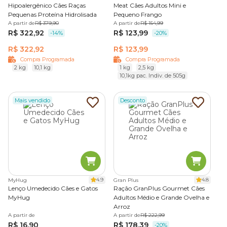
Hipoalergênico Cães Raças
Meat Cães Adultos Mini e
Pequenas Proteína Hidrolisada
Pequeno Frango
A partir de
R$ 379,90
A partir de
R$ 154,99
R$ 322,92
R$ 123,99
-14%
-20%
R$ 322,92
R$ 123,99
Compra Programada
Compra Programada
2 kg
10,1 kg
1 kg
2,5 kg
10,1kg pac. Indiv. de 505g
Mais vendido
Desconto
4.9
4.8
MyHug
Gran Plus
Lenço Umedecido Cães e Gatos
Ração GranPlus Gourmet Cães
MyHug
Adultos Médio e Grande Ovelha e
Arroz
A partir de
A partir de
R$ 222,99
R$ 16,90
R$ 178,39
-20%