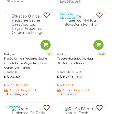
30 unidades
Leve 9 Pague 7
Desconto
Mais vendido
5
4.6
Pedigree
MyHug
Ração Úmida Pedigree Sachê
Tapete Higiênico MyHug
Cães Adultos Raças Pequenas
80x60cm Fofinho
Cordeiro e Frango
A partir de
A partir de
R$ 102,90
R$ 24,43
R$ 87,99
-14%
R$ 21,99
R$ 87,99
-10%
Compra Programada
Compra Programada
Leve 9 Pague 7
30 unidades
Desconto