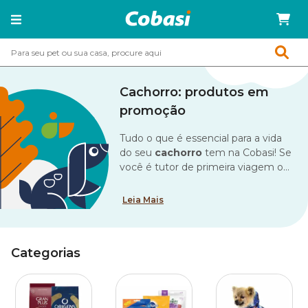
Cachorro: produtos em
promoção
Tudo o que é essencial para a vida
do seu
cachorro
tem na Cobasi! Se
você é tutor de primeira viagem ou
já tem muitos peludos em casa,
deve estar sempre com atenção
Leia Mais
redobrada às necessidades e
cuidados básicos. Afinal, o
importante é nossos amigos
Categorias
estarem felizes e saudáveis, não é
mesmo?