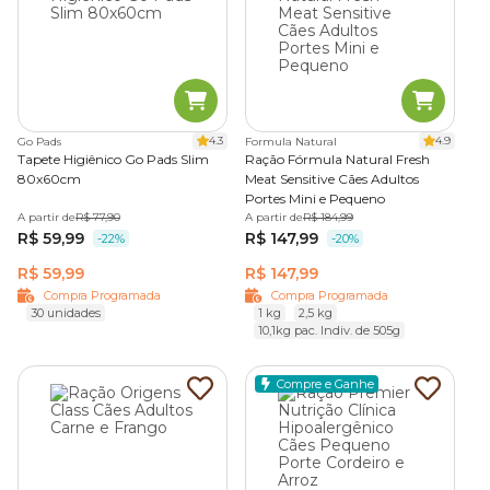
4.3
4.9
Go Pads
Formula Natural
Tapete Higiênico Go Pads Slim
Ração Fórmula Natural Fresh
80x60cm
Meat Sensitive Cães Adultos
Portes Mini e Pequeno
A partir de
R$ 77,90
A partir de
R$ 184,99
R$ 59,99
R$ 147,99
-22%
-20%
R$ 59,99
R$ 147,99
Compra Programada
Compra Programada
30 unidades
1 kg
2,5 kg
10,1kg pac. Indiv. de 505g
Compre e Ganhe