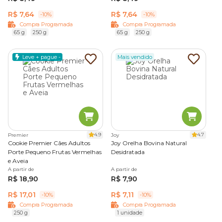
R$ 7,64
R$ 7,64
-10%
-10%
Compra Programada
Compra Programada
65 g
250 g
65 g
250 g
Leve + pague -
Mais vendido
4.9
4.7
Premier
Joy
Cookie Premier Cães Adultos
Joy Orelha Bovina Natural
Porte Pequeno Frutas Vermelhas
Desidratada
e Aveia
A partir de
A partir de
R$ 18,90
R$ 7,90
R$ 17,01
R$ 7,11
-10%
-10%
Compra Programada
Compra Programada
250 g
1 unidade