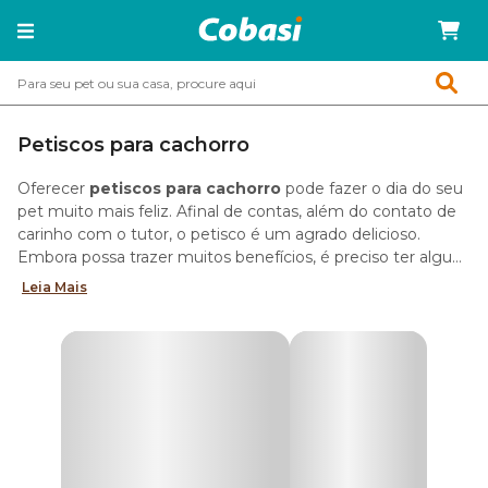
Petiscos para cachorro
Oferecer
petiscos para cachorro
pode fazer o dia do seu
pet muito mais feliz. Afinal de contas, além do contato de
carinho com o tutor, o petisco é um agrado delicioso.
Embora possa trazer muitos benefícios, é preciso ter alguns
cuidados. Confira!
Leia Mais
Tipos de petiscos para cachorro
Há no mercado diversos tipos de
petiscos para cachorro
.
Desde que autorizados pelo veterinário, todos eles podem
ser incluídos em algum momento na rotina do seu pet.
Confira abaixo os tipos mais populares e amados pelos
cães.
Osso para cachorro