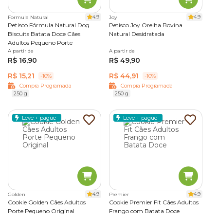
4.9
4.9
Formula Natural
Joy
Petisco Fórmula Natural Dog
Petisco Joy Orelha Bovina
Biscuits Batata Doce Cães
Natural Desidratada
Adultos Pequeno Porte
A partir de
A partir de
R$ 16,90
R$ 49,90
R$ 15,21
R$ 44,91
-10%
-10%
Compra Programada
Compra Programada
250 g
250 g
Leve + pague -
Leve + pague -
4.9
4.9
Golden
Premier
Cookie Golden Cães Adultos
Cookie Premier Fit Cães Adultos
Porte Pequeno Original
Frango com Batata Doce