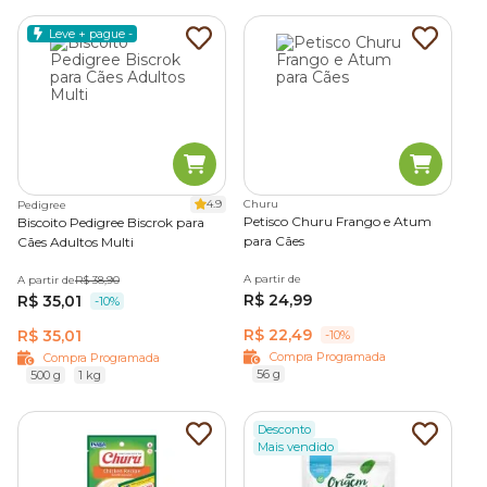
Leve + pague -
4.9
Churu
Pedigree
Petisco Churu Frango e Atum
Biscoito Pedigree Biscrok para
para Cães
Cães Adultos Multi
A partir de
A partir de
R$ 38,90
R$ 24,99
R$ 35,01
-10%
R$ 22,49
R$ 35,01
-10%
Compra Programada
Compra Programada
56 g
500 g
1 kg
Desconto
Mais vendido