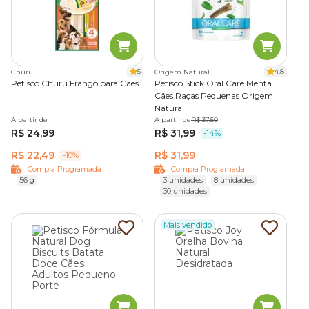
5
4.8
Churu
Origem Natural
Petisco Churu Frango para Cães
Petisco Stick Oral Care Menta
Cães Raças Pequenas Origem
Natural
A partir de
A partir de
R$ 37,50
R$ 24,99
R$ 31,99
-14%
R$ 22,49
R$ 31,99
-10%
Compra Programada
Compra Programada
56 g
3 unidades
8 unidades
30 unidades
Mais vendido