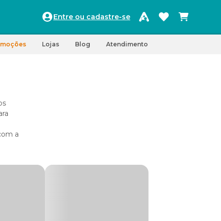
Entre ou cadastre-se
omoções
Lojas
Blog
Atendimento
os
ara
 com a
 os
m de
ia de