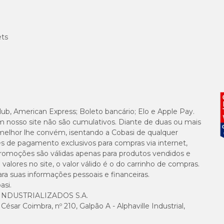
ets
lub, American Express; Boleto bancário; Elo e Apple Pay.
m nosso site não são cumulativos. Diante de duas ou mais
melhor lhe convém, isentando a Cobasi de qualquer
es de pagamento exclusivos para compras via internet,
e promoções são válidas apenas para produtos vendidos e
alores no site, o valor válido é o do carrinho de compras.
suas informações pessoais e financeiras.
asi.
NDUSTRIALIZADOS S.A.
sar Coimbra, nº 210, Galpão A - Alphaville Industrial,