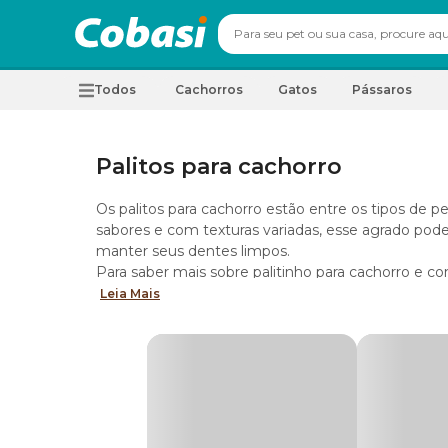
Todos
Cachorros
Gatos
Pássaros
Palitos para cachorro
Os palitos para cachorro estão entre os tipos de pe
sabores e com texturas variadas, esse agrado pode
manter seus dentes limpos.
Para saber mais sobre palitinho para cachorro e co
gente até o final da leitura.
Leia Mais
Palitos para cachorro no rotina do pet
A oferta dos palitos para cachorro precisa ser f
tipos de petisco consumidos pelo seu companheir
Isso é importante porque, assim como a
ração par
vitaminas e minerais, que precisam ser considerad
como está a alimentação dele.