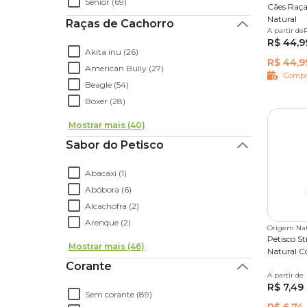
Sênior (69)
Cães Raç
Osso palito para cachorro
Natural
Raças de Cachorro
A partir de
3 unida
R
Alguns tipos de palitinho para cachorro podem se
R$ 44,9
30 unid
de mordedor de cachorro natural. Para ter certez
Akita inu (26)
R$ 44,9
cãozinho, converse com o médico veterinário e tire
American Bully (27)
Compr
Via de regra, sempre que oferecer um palito para 
Beagle (54)
oriente-o para que faça isso com calma, sem afoba
Boxer (28)
engasgando, então fique atento.
Mostrar mais (40)
Sabor do Petisco
Abacaxi (1)
Abóbora (6)
Alcachofra (2)
Arenque (2)
Origem Nat
Petisco S
Mostrar mais (46)
Natural C
Corante
A partir de
50 g
4
R$ 7,49
Sem corante (89)