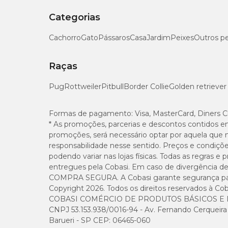
Categorias
Cachorro
Gato
Pássaros
Casa
Jardim
Peixes
Outros p
Raças
Pug
Rottweiler
Pitbull
Border Collie
Golden retriever
Formas de pagamento:
Visa, MasterCard, Diners C
* As promoções, parcerias e descontos contidos e
promoções, será necessário optar por aquela que 
responsabilidade nesse sentido. Preços e condiçõ
podendo variar nas lojas físicas. Todas as regras 
entregues pela Cobasi. Em caso de divergência de v
COMPRA SEGURA. A Cobasi garante segurança para 
Copyright 2026. Todos os direitos reservados à Cob
COBASI COMÉRCIO DE PRODUTOS BÁSICOS E I
CNPJ 53.153.938/0016-94 - Av. Fernando Cerqueira Cé
Barueri - SP CEP: 06465-060