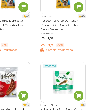
er um
ferecer
4.9
4.8
Pedigree
digree Dentastix
Petisco Pedigree Dentastix
ral Cães Adultos
Cuidado Oral Cães Adultos
eiro com
ias
Raças Pequenas
es
7 unidades
A partir de
3 unidades
7 unidades
R$ 11,90
R$ 10,71
-10%
-10%
a Programada
Compra Programada
ade, seu
ngo dos
Desconto
doso.
tutor
a. Por
es desde
de, e
 que
4.8
5
Origem Natural
isko Palito Fino de
Petisco Stick Oral Care Menta