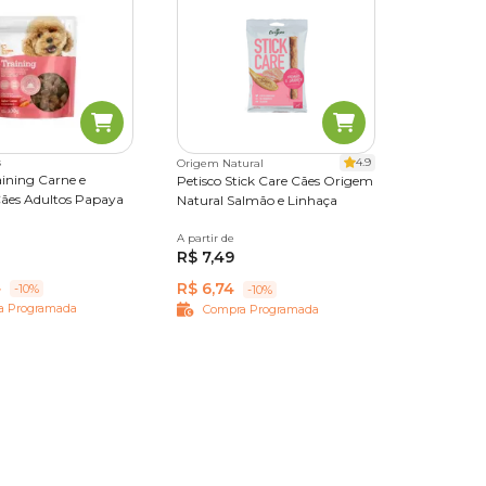
s
4.9
Origem Natural
aining Carne e
Petisco Stick Care Cães Origem
ães Adultos Papaya
Natural Salmão e Linhaça
A partir de
50 g
400 g
R$ 7,49
4
R$ 6,74
-10%
-10%
a Programada
Compra Programada