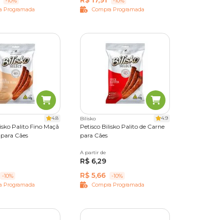
R$ 17,91
-10%
-10%
a Programada
Compra Programada
4.8
4.9
Bilisko
lisko Palito Fino Maçã
Petisco Bilisko Palito de Carne
 para Cães
para Cães
0g
A partir de
65g
500g
R$ 6,29
R$ 5,66
-10%
-10%
a Programada
Compra Programada