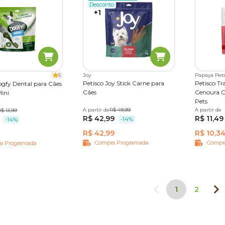
Desconto
+1
5
Joy
Papaya Pet
Petisco Joy Stick Carne para
Petisco Tr
ogfy Dental para Cães
Cães
Cenoura C
Mini
Pets
A partir de
65 g
500 g
R$ 49,99
1 kg
A partir de
100 g
des
$ 13,99
R$ 42,99
R$ 11,49
-14%
-14%
R$ 42,99
R$ 10,3
Compra Programada
Compr
a Programada
1
2