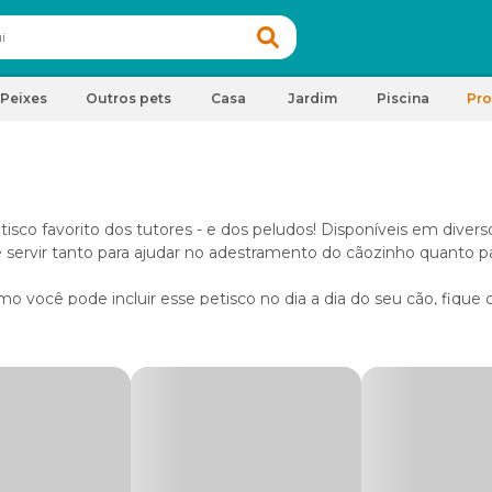
Peixes
Outros pets
Casa
Jardim
Piscina
Pr
tisco favorito dos tutores - e dos peludos! Disponíveis em divers
 servir tanto para ajudar no adestramento do cãozinho quanto p
mo você pode incluir esse petisco no dia a dia do seu cão, fique
eita com bom senso e moderação, como deve acontecer com todos
inho peludo.
a cachorro
, os palitos contêm calorias, proteínas e gorduras, alé
os como parte da dieta do cão para que seja possível ter uma ide