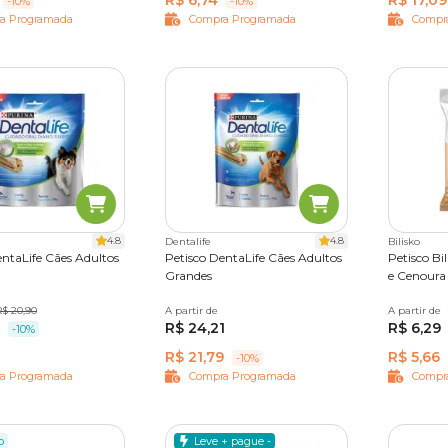
R$ 6,74
R$ 17,09
-10%
-10%
a Programada
Compra Programada
Compr
4.8
4.8
Dentalife
Bilisko
entaLife Cães Adultos
Petisco DentaLife Cães Adultos
Petisco Bi
Grandes
e Cenoura
des
R$ 20,90
A partir de
7 unidades
A partir de
65g
50
R$ 24,21
R$ 6,29
-10%
R$ 21,79
R$ 5,66
-10%
a Programada
Compra Programada
Compr
o
Leve + pague -