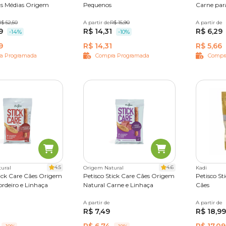
as Médias Origem
Pequenos
Carne par
des
$ 52,50
8 unidades
A partir de
7 unidades
R$ 15,90
A partir de
65g
50
r chamados de osso por terem o aspecto branquinho, como algun
9
R$ 14,31
R$ 6,29
ades
-14%
-10%
a de que se trata de um produto seguro para ser consumido pelo
9
R$ 14,31
R$ 5,66
 todas as dúvidas a respeito dos tipos que você pretende dar par
a Programada
Compra Programada
Compr
cachorro, observe o cãozinho mastigar e engolir o
petisco
até o fi
ção. Alguns cachorros podem tentar engolir o palito inteiro e ac
4.5
4.6
ural
Origem Natural
Kadi
tick Care Cães Origem
Petisco Stick Care Cães Origem
Petisco St
ordeiro e Linhaça
Natural Carne e Linhaça
Cães
00 g
A partir de
50 g
400 g
A partir de
70 g
R$ 7,49
R$ 18,99