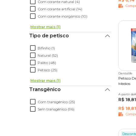
R$ 6,74
Com corante natural (4)
Compr
Com corante artificial (14)
Com corante inorgânico (10)
Mostrar mais (1)
Tipo de petisco
Bifinho (1)
Natural (52)
Palito (48)
Petisco (25)
Dentalife
Petisco D
Mostrar mais (1)
Médios
Transgênico
A partir de
7 unida
R$ 18,81
Com transgênico (25)
R$ 18,81
Sem transgênico (96)
Compr
Descont