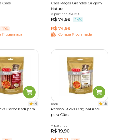
a Cães
Cães Raças Grandes Origem
Natural
0g
A partir de
3 unidades
R$ 87,90
8 unidades
s tipos
R$ 74,99
30 unidades
-14%
 seu
R$ 74,99
-10%
a ele.
a Programada
Compra Programada
nal, e
abar
4.6
4.8
Kadi
icks Carne Kadi para
Petisco Sticks Original Kadi
para Cães
A partir de
70 g
R$ 19,90