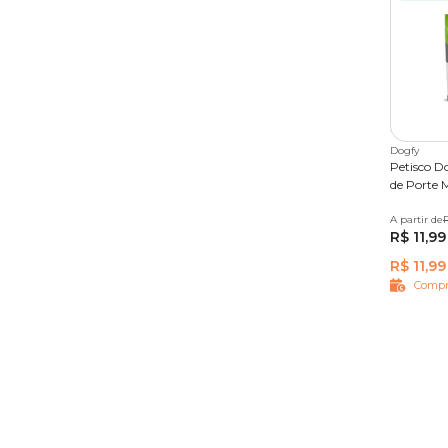
Dogfy
Petisco D
de Porte 
A partir de
7 unida
R
R$ 11,99
R$ 11,99
Compr