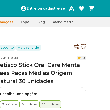
Entre ou cadastre-se
omoções
Lojas
Blog
Atendimento
esconto
Mais vendido
igem Natural
4.8
etisco Stick Oral Care Menta
ães Raças Médias Origem
atural 30 unidades
Escolha uma opção:
3 unidades
8 unidades
30 unidades