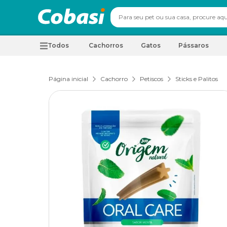
Todos
Cachorros
Gatos
Pássaros
Página inicial
Cachorro
Petiscos
Sticks e Palitos