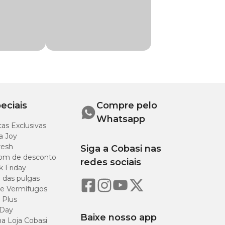
mandioca,
os, glicerina, L-
, Colecalciferol,
, Cloreto de
nerais quelatados
eciais
Compre pelo
Whatsapp
as Exclusivas
a Joy
resh
Siga a Cobasi nas
12%
om de desconto
redes sociais
k Friday
7,5%
o das pulgas
e Vermífugos
 Plus
25%
 Day
Baixe nosso app
a Loja Cobasi