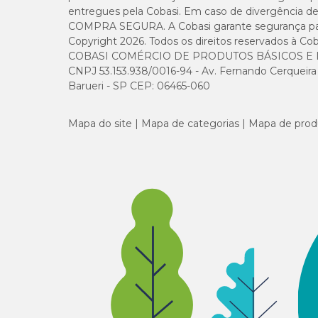
entregues pela Cobasi. Em caso de divergência de v
1 unidade por dia.
COMPRA SEGURA. A Cobasi garante segurança para 
Copyright 2026. Todos os direitos reservados à Cob
A dose recomendada proporciona uma contribuição nos el
COBASI COMÉRCIO DE PRODUTOS BÁSICOS E I
CNPJ 53.153.938/0016-94 - Av. Fernando Cerqueira Cé
Barueri - SP CEP: 06465-060
Mapa do site
Mapa de categorias
Mapa de prod