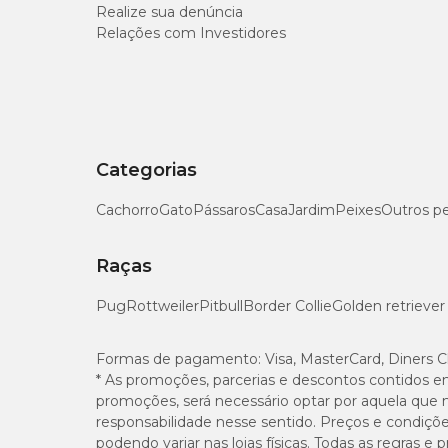
Matéria Fibrosa (máx.)
Realize sua denúncia
Relações com Investidores
Matéria Mineral (máx.)
Cálcio (máx.)
Cálcio (mín.)
Categorias
Fósforo (mín.)
Cachorro
Gato
Pássaros
Casa
Jardim
Peixes
Outros p
Raças
Pug
Enriquecimento Mínimo por Kg
Rottweiler
Pitbull
Border Collie
Golden retriever
Ferro: 15mg, Zinco: 37,5mg, Zinco Quelatado: 60mg, Man
Formas de pagamento:
Visa, MasterCard, Diners C
0,100mg, Iodo: 0,563mg, Vitamina A: 3.000 UI, Vitamina 
* As promoções, parcerias e descontos contidos e
375 UI, Vitamina E: 18,75 UI, Vitamina K: 0,938mg, Ácido 
promoções, será necessário optar por aquela que 
responsabilidade nesse sentido. Preços e condiçõ
Quantidade recomendada
podendo variar nas lojas físicas. Todas as regras 