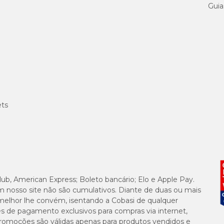
35 g/kg
Guia
50 g/kg
15 g/kg
5 g/kg
7000 mg/kg
ets
ganês: 2.062,5mg, Manganês Quelatado: 2mg, Cobre: 3mg, Selênio: 0,113mg, S
lub, American Express; Boleto bancário; Elo e Apple Pay.
B1: 1,875mg, Vitamina B2: 2,025mg, Vitamina B6: 1,5mg, Vitamina B12: 13,12
m nosso site não são cumulativos. Diante de duas ou mais
Fólico: 0,094mg, Biotina: 0,038mg, Niacina: 9,375mg, Ácido Pantotênico: 4,5m
melhor lhe convém, isentando a Cobasi de qualquer
es de pagamento exclusivos para compras via internet,
e promoções são válidas apenas para produtos vendidos e