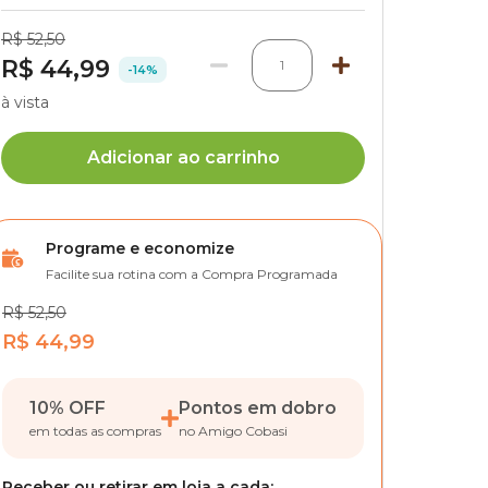
R$ 52,50
R$ 44,99
1
-14%
à vista
Adicionar ao carrinho
Programe e economize
Facilite sua rotina com a Compra Programada
R$ 52,50
R$ 44,99
10% OFF
Pontos em dobro
em todas as compras
no Amigo Cobasi
Receber ou retirar em loja a cada: