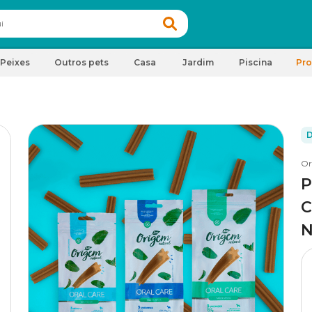
Peixes
Outros pets
Casa
Jardim
Piscina
Pr
D
Or
P
C
N