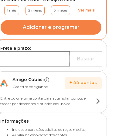
1 mês
2 meses
3 meses
Ver mais
Adicionar e programar
Frete e prazo:
Buscar
Amigo Cobasi
+
44
pontos
Cadastre-se e ganhe
Entre ou crie uma conta para acumular pontos e
trocar por descontos e brindes exclusivos.
Informações
Indicado para cães adultos de raças médias;
Auxilia na escovação dos dentes;