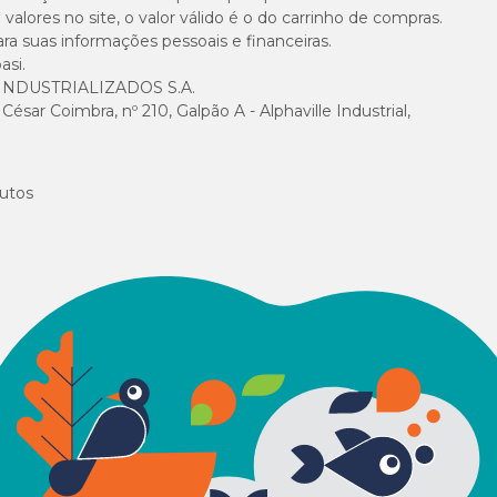
alores no site, o valor válido é o do carrinho de compras.
suas informações pessoais e financeiras.
asi.
ementos funcionais e não são um tratamento.
NDUSTRIALIZADOS S.A.
sar Coimbra, nº 210, Galpão A - Alphaville Industrial,
utos