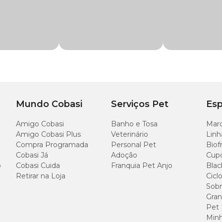
nossas lojas.
idades, 8 unidades ou 30 unidades
roz, farinha de arroz, óleo de aves, levedura de cervejaria desidratada, amido de 
pó, aroma menta (0,5%), ácido propiônico, sorbato de potássio, bentonita, glucan
de Cálcio, Cloridrato de Tiamina, Riboflavina, Cloridrato de Piridoxina, Biotina
co, Acetato de DL-Alfa-Tocoferol), minerais (Cloreto de Sódio, Calcário Calcítico
Sulfato de Cobre, Sulfato de Manganês, Iodato de Cálcio e Selenito de Sódio), mi
nriquecida com selênio), antioxidantes BHA e BHT.
Mundo Cobasi
Serviços Pet
Esp
Amigo Cobasi
Banho e Tosa
Marc
Amigo Cobasi Plus
Veterinário
Linh
Compra Programada
Personal Pet
Biof
120 g/kg
Cobasi Já
Adoção
Cup
o
Cobasi Cuida
Franquia Pet Anjo
Blac
75 g/kg
Retirar na Loja
Cicl
Sobr
Gran
250 g/kg
Pet
Minh