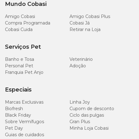
Mundo Cobasi
4.319
47,9
Energia Metabolizável
kcal/kg
kcal/unidade
Amigo Cobasi
Amigo Cobasi Plus
Compra Programada
Cobasi Já
Cobasi Cuida
Retirar na Loja
Qual é o melhor petisco para cachorro?
Serviços Pet
Na Cobasi oferecemos todos os tipos e sabores de petiscos para
Banho e Tosa
Veterinário
cães. O
Petisco PremieR Cookie Cães Adultos
é uma ótima
Personal Pet
Adoção
opção, por ser livre de transgênicos e com sódio reduzido.
Franquia Pet Anjo
Como dar petisco para cachorro?
Especiais
O petisco deve ser usado como uma forma de recompensar o
Marcas Exclusivas
Linha Joy
animal pelo bom comportamento e até mesmo para agradá-lo,
Biofresh
mas não como principal fonte de alimentação.
Cupom de desconto
Black Friday
Ciclo das pulgas
Sobre Vermífugos
Gran Plus
É bom dar petisco para cachorro?
Pet Day
Minha Loja Cobasi
Guias de cuidados
Sim, desde que a quantidade recomendada pelo fabricante seja