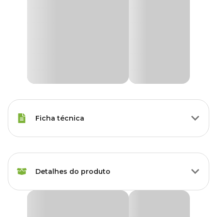
Ficha técnica
Porte
Raças Médias, Raças Grandes
Detalhes do produto
Idade
Adulto
Corante
Com corante natural
Cookie PremieR Cães Adultos