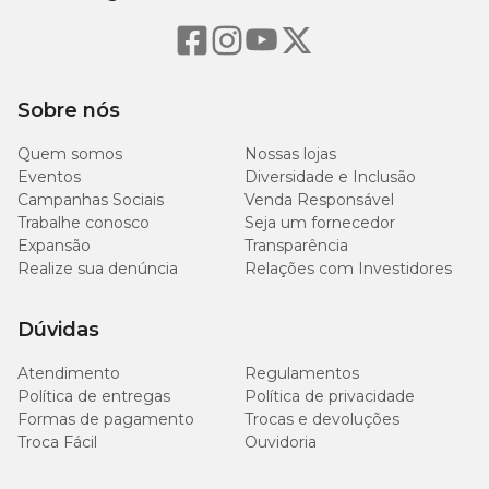
Proteína Bruta (mín.)
18%
180 g/kg
Extrato Etéreo (mín.)
16%
160 g/kg
Sobre nós
Matéria Mineral (máx.)
3%
30 g/kg
Quem somos
Nossas lojas
Eventos
Diversidade e Inclusão
Matéria Fibrosa (máx.)
3%
30 g/kg
Campanhas Sociais
Venda Responsável
Trabalhe conosco
Seja um fornecedor
5.000
Cálcio (máx.)
0,5%
Expansão
Transparência
mg/kg
Realize sua denúncia
Relações com Investidores
Cálcio (mín.)
0,1%
1.000 g/kg
Dúvidas
1.000
Fósforo (mín.)
0,1%
Atendimento
Regulamentos
mg/kg
Política de entregas
Política de privacidade
Formas de pagamento
Trocas e devoluções
1.500
Troca Fácil
Ouvidoria
Sódio (mín.)
0,15%
mg/kg