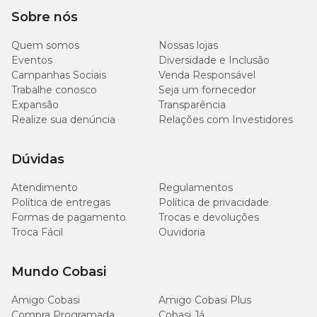
recompensa deliciosa e repleta de nutrientes para o animal. Se
Sobre nós
preferir, corte o alimento em pedaços menores para não exagerar
na quantidade de petisco.
Quem somos
Nossas lojas
Eventos
Diversidade e Inclusão
Campanhas Sociais
Venda Responsável
Quantidade diária de petiscos pets
Trabalhe conosco
Seja um fornecedor
Expansão
Transparência
Tamanho
Quantidade
Realize sua denúncia
Relações com Investidores
Pequeno porte
4 snacks
Dúvidas
Atendimento
Regulamentos
Médio porte
6 snacks
Política de entregas
Política de privacidade
Formas de pagamento
Trocas e devoluções
Grande porte
8 snacks
Troca Fácil
Ouvidoria
Mundo Cobasi
Ingredientes
Amigo Cobasi
Amigo Cobasi Plus
Compra Programada
Cobasi Já