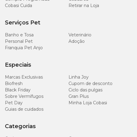
Carne mecanicamente separada de frango, miúdos bovinos,
Cobasi Cuida
Retirar na Loja
miúdos suínos, farinha de carne e ossos, amido modificado, fécula
de mandioca, hemoglobina, cloreto de sódio (sal comum), goma
xantana, hidrolisado de fígado de frango, propileno glicol, sorbato
Serviços Pet
de potássio, glicerina, ácido propiônico, extrato de alecrim, ácido
cítrico, aroma de maracujá, polpa de maracujá, camomila,
Banho e Tosa
Veterinário
passiflora e farinha de trigo.
Personal Pet
Adoção
Franquia Pet Anjo
Níveis de Garantia
Especiais
250
Proteína Bruta (mín.)
Marcas Exclusivas
Linha Joy
g/kg
Biofresh
Cupom de desconto
Black Friday
Ciclo das pulgas
300
Umidade (máx.)
Sobre Vermífugos
Gran Plus
g/kg
Pet Day
Minha Loja Cobasi
Guias de cuidados
50
Extrato Etéreo (mín.)
g/kg
Categorias
100
Matéria mineral (máx.)