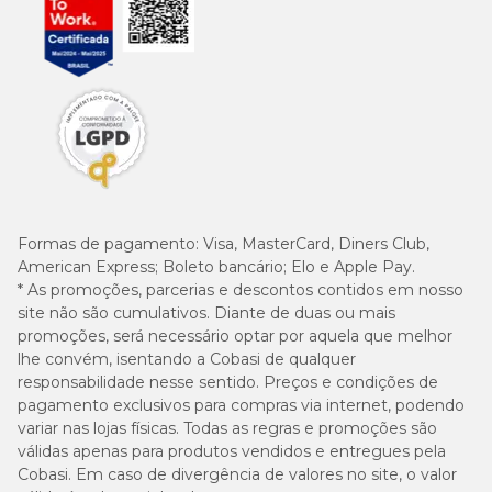
um alimento completo. Uso proibido na alimentação de
ruminantes. Manter em local seco e arejado ao abrigo de luz solar.
Após aberto, consumir preferencialmente em 7 dias.
Onde comprar Origem Natural Cuidados Especiais com
ótimo preço?
Exclusivo nas lojas da Cobasi, o
Petisco Origem Natural
Cuidados Especiais Controle e Equilíbrio tem preço
especial para você. Leve um petisco saboroso e saudável
para seu pet comprando pelo site, pelo app ou em uma
das lojas físicas.
Formas de pagamento:
Visa, MasterCard, Diners Club,
American Express; Boleto bancário; Elo e Apple Pay.
* As promoções, parcerias e descontos contidos em nosso
site não são cumulativos. Diante de duas ou mais
promoções, será necessário optar por aquela que melhor
lhe convém, isentando a Cobasi de qualquer
responsabilidade nesse sentido. Preços e condições de
pagamento exclusivos para compras via internet, podendo
variar nas lojas físicas. Todas as regras e promoções são
válidas apenas para produtos vendidos e entregues pela
Cobasi. Em caso de divergência de valores no site, o valor