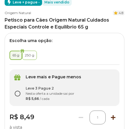
Leve + pague -
Mais vendido
Origem Natural
4.8
Petisco para Cães Origem Natural Cuidados
Especiais Controle e Equilíbrio 65 g
Escolha uma opção:
65 g
250 g
Leve mais e Pague menos
Leve 3 Pague 2
Nesta oferta a unidade sai por
R$ 5,66
/ cada
R$ 8,49
1
à vista