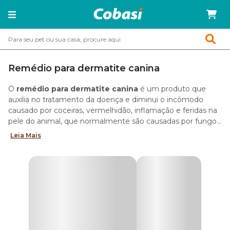
Remédio para dermatite canina
O
remédio para dermatite canina
é um produto que
auxilia no tratamento da doença e diminui o incômodo
causado por coceiras, vermelhidão, inflamação e feridas na
pele do animal, que normalmente são causadas por fungos
e bactérias.
Leia Mais
Por que comprar remédio para dermatite canina?
O
remédio para dermatite canina
é indicado por
veterinários para o tratamento de todas as variáveis da
doença que afeta a pele. Entre as mais comuns estão:
dermatite alérgica e atópica. Além disso, sob prescrição
médica, a medicação pode ser usada no combate de
Tipos de remédio para pele de cachorro
infecções causadas por fungos, bactérias e parasitas.
Há no mercado diversos tipos de
remédio para pele de
cachorro
. De maneira geral, eles estão disponíveis como