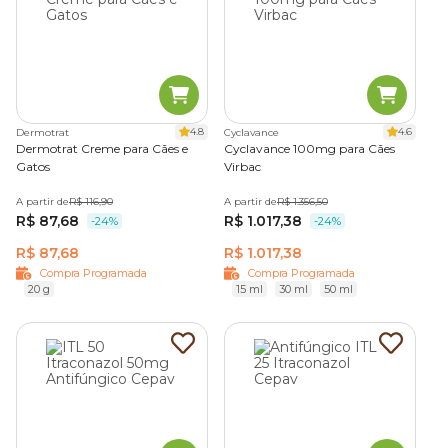
4.8
4.6
Dermotrat
Cyclavance
Dermotrat Creme para Cães e
Cyclavance 100mg para Cães
Gatos
Virbac
A partir de
R$ 116,90
A partir de
R$ 1.356,50
R$ 87,68
R$ 1.017,38
-24%
-24%
R$ 87,68
R$ 1.017,38
Compra Programada
Compra Programada
20 g
15 ml
30 ml
50 ml