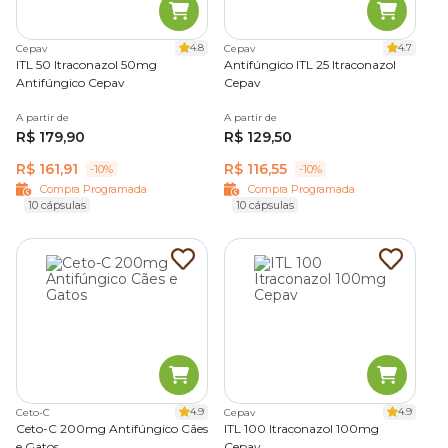
4.8
4.7
Cepav
Cepav
ITL 50 Itraconazol 50mg
Antifúngico ITL 25 Itraconazol
Antifúngico Cepav
Cepav
A partir de
A partir de
R$ 179,90
R$ 129,50
R$ 161,91
R$ 116,55
-10%
-10%
Compra Programada
Compra Programada
10 cápsulas
10 cápsulas
4.9
4.9
Ceto-C
Cepav
Ceto-C 200mg Antifúngico Cães
ITL 100 Itraconazol 100mg
e Gatos
Cepav