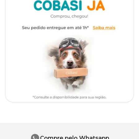
3,68
Sulfato de neomicina
Nistatina, sulfato de
mg
Composição
neomicina, tiostreptona e
acetonida de triancinolona.
2,78
Tiostrepton
mg
Caixa com 1 bisnaga com
Apresentação
15mL.
Triamcinolona acetonida
1 mg
Tipo de Pet
Cachorros, Gatos
Por quanto tempo devo usar o medicamento no meu
cachorro ou gato?
De acordo com a bula de Panolog, o tratamento depende da
gravidade do problema. Em infecções agudas, por exemplo, a
recomendação é que a pomada seja aplicada uma ou duas vezes
ao dia durante 5 dias. Já em casos crônicos, ou seja, mais graves, o
ideal é estender por pelo menos 21 dias.
A melhor escolha é sempre consultar um médico-veterinário para
Compre pelo Whatsapp