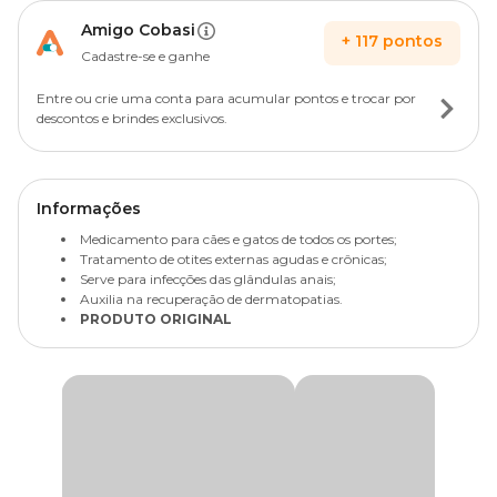
Amigo Cobasi
+
117
pontos
Cadastre-se e ganhe
Entre ou crie uma conta para acumular pontos e trocar por
descontos e brindes exclusivos.
Informações
Medicamento para cães e gatos de todos os portes;
Tratamento de otites externas agudas e crônicas;
Serve para infecções das glândulas anais;
Auxilia na recuperação de dermatopatias.
PRODUTO ORIGINAL