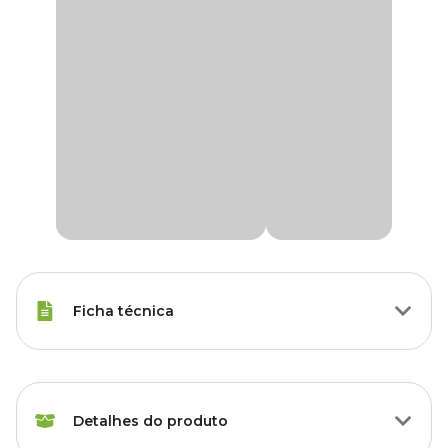
Ficha técnica
Raças Minis, Raças Pequenas,
Porte
Raças Médias, Raças Grandes
Detalhes do produto