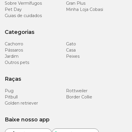
Pomada Panolog com preço especial na Cobasi!
Sobre Vermífugos
Gran Plus
Pet Day
Minha Loja Cobasi
Só na Cobasi você encontra o
Panolog Pomada Auricular com
Guias de cuidados
preço
especial.
Nas lojas físicas e no site da Cobasi você encontra as melhores
Categorias
formas de pagamento para as suas compras e conta com
produtos originais para garantir a segurança no tratamento do seu
Cachorro
Gato
amigo.
Pássaros
Casa
Jardim
Peixes
Outros pets
Raças
Pug
Rottweiler
Pitbull
Border Collie
Golden retriever
Baixe nosso app