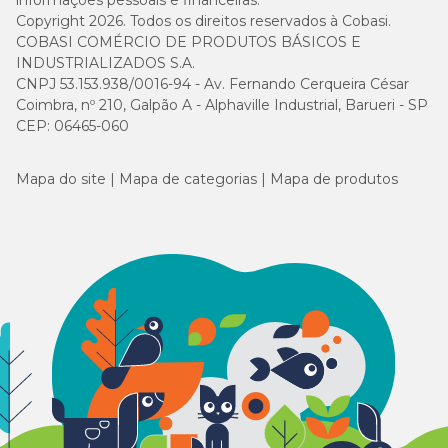
informações pessoais e financeiras.
Copyright 2026. Todos os direitos reservados à Cobasi.
COBASI COMÉRCIO DE PRODUTOS BÁSICOS E
INDUSTRIALIZADOS S.A.
CNPJ 53.153.938/0016-94 - Av. Fernando Cerqueira César
Coimbra, nº 210, Galpão A - Alphaville Industrial, Barueri - SP
CEP: 06465-060
Mapa do site
Mapa de categorias
Mapa de produtos