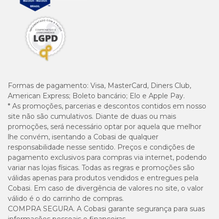
Para conservar o
Zenrelia 8,5mg
para cães, siga as orientações do
fabricante. São elas: manter a embalagem guardada em local
seco, arejado e protegido do sol. Deixar fora do alcance de animais
de estimação e crianças.
Zenrelia 8,5mg é um medicamento Elanco
Formas de pagamento:
Visa, MasterCard, Diners Club,
O tratamento de coceira em cães adultos
Zenrelia
é uma marca
com toda a qualidade e segurança dos laboratórios Elanco. Há mais
American Express; Boleto bancário; Elo e Apple Pay.
de 70 anos no mercado pet, a empresa está presente em mais de
* As promoções, parcerias e descontos contidos em nosso
90 países com 125 marcas diferentes.
site não são cumulativos. Diante de duas ou mais
promoções, será necessário optar por aquela que melhor
lhe convém, isentando a Cobasi de qualquer
Zenrelia 8,5mg com o menor preço é na Cobasi
responsabilidade nesse sentido. Preços e condições de
pagamento exclusivos para compras via internet, podendo
Para quem está em busca do
Zenrelia 8,5mg com o menor
variar nas lojas físicas. Todas as regras e promoções são
preço
, não há lugar melhor do que o pet shop online da Cobasi.
válidas apenas para produtos vendidos e entregues pela
Só aqui, o tutor tem à disposição as melhores marcas de
medicamentos
e
itens de higiene
para cães com descontos
Cobasi. Em caso de divergência de valores no site, o valor
incríveis. Agende a entrega de seus pedidos com a
válido é o do carrinho de compras.
Compra Programada
.
COMPRA SEGURA. A Cobasi garante segurança para suas