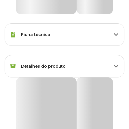
Ficha técnica
Porte
Raças Médias
Detalhes do produto
Modo de
Oral
Aplicação
Zenrelia 8,5mg: tratamento de coceira em cães
Idade
Adulto, Sênior
O
Zenrelia 8,5mg
é um medicamento de ação rápida para cães
adultos para o tratamento de pruridos decorrentes de dermatites e
American Bully, Beagle, Boxer,
alergias alimentares. Com uma dose diária, é possível reduzir
Border Collie, Boston Terrier,
lesões, inflamações e coceiras em seu animal de estimação.
Bulldog, Bull Terrier, Cane
Corso, Chow Chow, Cocker