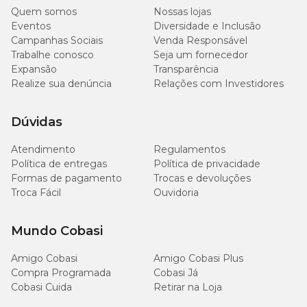
Quem somos
Nossas lojas
Eventos
Diversidade e Inclusão
14,2 a
1,5
-
-
-
Campanhas Sociais
Venda Responsável
16 kg
comprimidos
Trabalhe conosco
Seja um fornecedor
Expansão
Transparência
16,1 a
1,5
Realize sua denúncia
Relações com Investidores
-
-
-
19,5 kg
comprimidos
Dúvidas
19,6 a
1
24,9
-
-
-
Atendimento
kg
Regulamentos
Política de entregas
Política de privacidade
Formas de pagamento
Trocas e devoluções
25 a
2
Troca Fácil
Ouvidoria
28,3
-
-
-
comprimidos
kg
Mundo Cobasi
28,4 a
1
37,4
-
-
-
Amigo Cobasi
Amigo Cobasi Plus
c
kg
Compra Programada
Cobasi Já
Cobasi Cuida
Retirar na Loja
37,5 a
2