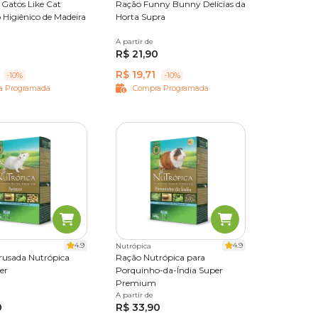
 Gatos Like Cat
Ração Funny Bunny Delícias da
 Higiênico de Madeira
Horta Supra
0 kg
A partir de
500 g
1,8 kg
R$ 21,90
R$ 19,71
-10%
-10%
a Programada
Compra Programada
4.9
4.9
Nutrópica
rusada Nutrópica
Ração Nutrópica para
er
Porquinho-da-Índia Super
Premium
500 g
1,2kg
5 kg
A partir de
300 g
500 g
1,2 kg
2,5 kg
0
R$ 33,90
5 kg