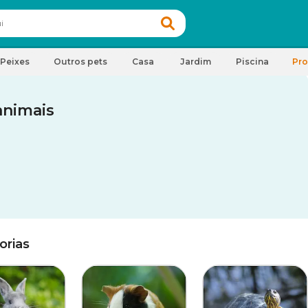
Peixes
Outros pets
Casa
Jardim
Piscina
Pr
animais
orias