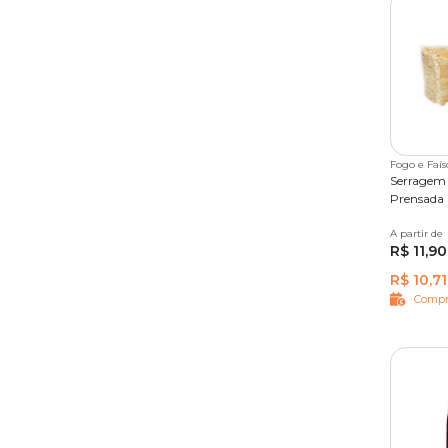
Fogo e Faís
Serragem
Prensada 
A partir de
800 g
R$ 11,90
R$ 10,71
Compr