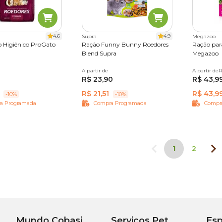
4.6
4.9
Supra
Megazoo
 Higiênico ProGato
Ração Funny Bunny Roedores
Ração par
Blend Supra
Megazoo
A partir de
500 g
A partir de
500 g
R
0
R$ 23,90
R$ 43,9
R$ 21,51
R$ 43,9
-10%
-10%
a Programada
Compra Programada
Compr
1
2
Mundo Cobasi
Serviços Pet
Esp