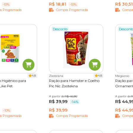
R$ 18,81
R$ 30,51
-10%
-10%
a Programada
Compra Programada
Compr
Desconto
Descont
4.8
4.8
Zootekna
Megazoo
 Higiênico para
Ração para Hamster e Coelho
Ração par
Like Pet
Pic Nic Zootekna
Ornament
0 kg
A partir de
1,8 kg
R$ 46,90
A partir de
500 g
R
R$ 39,99
R$ 44,9
-14%
R$ 39,99
R$ 44,9
-10%
a Programada
Compra Programada
Compr