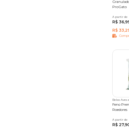
Granulado
ProGato
A partir de
5 kg
R$ 36,9
R$ 33,2
Compr
Belas Aves 
Feno Prem
Roedores
A partir de
500 g
R$ 27,9