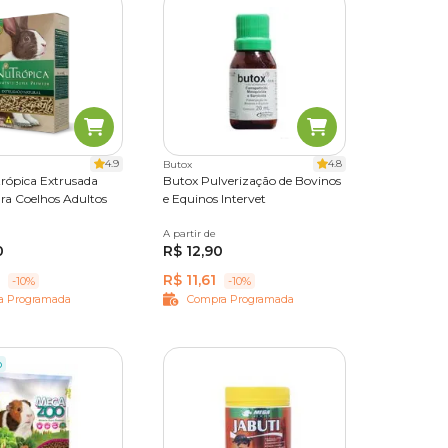
4.9
4.8
Butox
rópica Extrusada
Butox Pulverização de Bovinos
ra Coelhos Adultos
e Equinos Intervet
A partir de
20 ml
0
R$ 12,90
R$ 11,61
-10%
-10%
a Programada
Compra Programada
o