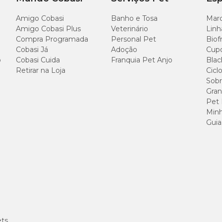
Amigo Cobasi
Banho e Tosa
Marc
Amigo Cobasi Plus
Veterinário
Linh
Compra Programada
Personal Pet
Biof
Cobasi Já
Adoção
Cup
o
Cobasi Cuida
Franquia Pet Anjo
Blac
Retirar na Loja
Cicl
Sobr
Gran
Pet
Minh
Guia
ets