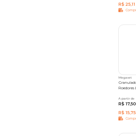
R$ 25,11
Compr
Megavet
Granulado
Roedores 
A partir de
2 kg
1
R$ 17,50
R$ 15,75
Compr