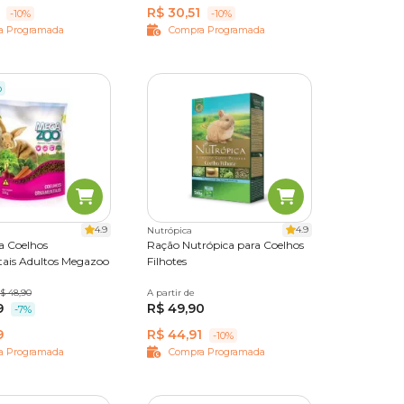
R$ 30,51
-10%
-10%
a Programada
Compra Programada
o
4.9
4.9
Nutrópica
a Coelhos
Ração Nutrópica para Coelhos
ais Adultos Megazoo
Filhotes
$ 48,90
A partir de
500 g
1,2kg
5 kg
9
R$ 49,90
-7%
9
R$ 44,91
-10%
a Programada
Compra Programada