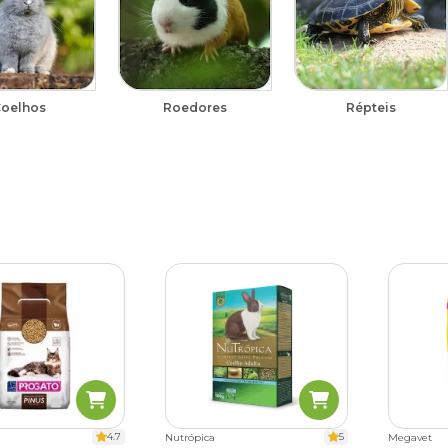
oelhos
Roedores
Répteis
4.7
5
Nutrópica
Megavet