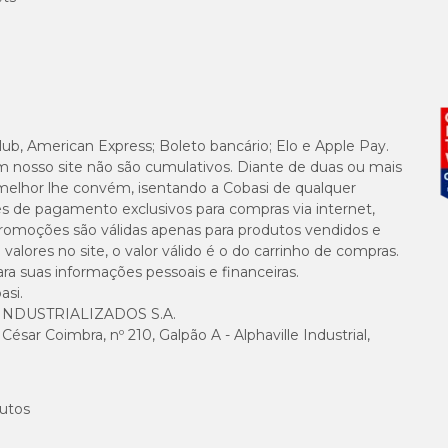
lub, American Express; Boleto bancário; Elo e Apple Pay.
m nosso site não são cumulativos. Diante de duas ou mais
melhor lhe convém, isentando a Cobasi de qualquer
es de pagamento exclusivos para compras via internet,
e promoções são válidas apenas para produtos vendidos e
alores no site, o valor válido é o do carrinho de compras.
suas informações pessoais e financeiras.
asi.
NDUSTRIALIZADOS S.A.
sar Coimbra, nº 210, Galpão A - Alphaville Industrial,
utos