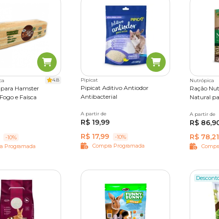
4.8
Pipicat
ca
Nutrópica
Pipicat Aditivo Antiodor
 para Hamster
Ração Nut
Antibacterial
Fogo e Faísca
Natural pa
A partir de
500 g
A partir de
1,2 kg
R$ 19,99
R$ 86,9
R$ 17,99
R$ 78,21
-10%
-10%
Compra Programada
a Programada
Compr
Descont