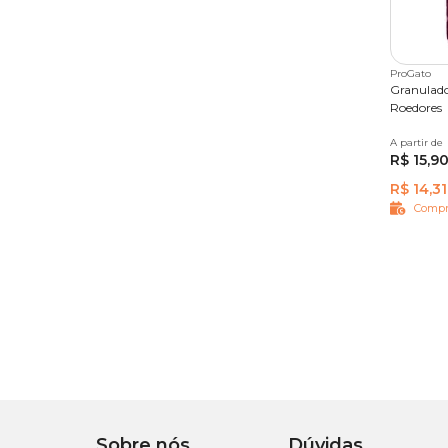
ProGato
Granulado
Roedores
A partir de
1,3 kg
R$ 15,9
R$ 14,31
Compr
Sobre nós
Dúvidas