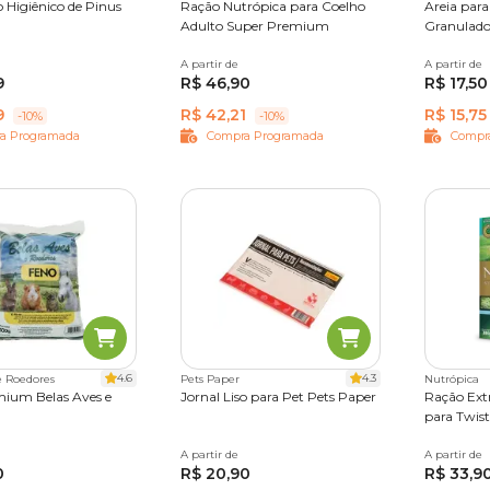
 Higiênico de Pinus
Ração Nutrópica para Coelho
Areia para
Adulto Super Premium
Granulado
A partir de
500 g
1,2 kg
2,5 kg
5 kg
A partir de
2 kg
1
9
R$ 46,90
R$ 17,50
9
R$ 42,21
R$ 15,75
-10%
-10%
a Programada
Compra Programada
Compr
4.6
4.3
e Roedores
Pets Paper
Nutrópica
ium Belas Aves e
Jornal Liso para Pet Pets Paper
Ração Ext
para Twist
1 kg
A partir de
50 Folhas
A partir de
300 g
0
R$ 20,90
R$ 33,9