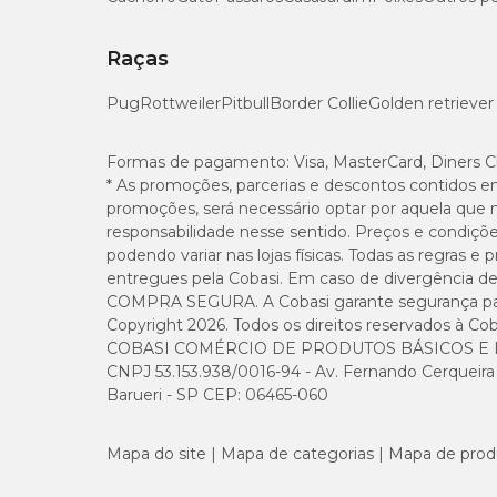
Raças
Pug
Rottweiler
Pitbull
Border Collie
Golden retriever
Formas de pagamento:
Visa, MasterCard, Diners C
* As promoções, parcerias e descontos contidos e
promoções, será necessário optar por aquela que 
responsabilidade nesse sentido. Preços e condiçõ
podendo variar nas lojas físicas. Todas as regras 
entregues pela Cobasi. Em caso de divergência de v
COMPRA SEGURA. A Cobasi garante segurança para 
Copyright 2026. Todos os direitos reservados à Cob
COBASI COMÉRCIO DE PRODUTOS BÁSICOS E I
CNPJ 53.153.938/0016-94 - Av. Fernando Cerqueira Cé
Barueri - SP CEP: 06465-060
Mapa do site
Mapa de categorias
Mapa de prod