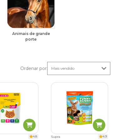
Animais de grande
porte
Ordenar por
:
4.8
4.9
Supra