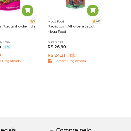
5
4.8
Mega Food
a Porquinho-da-India
Ração com Alho para Jabuti
Mega Food
$ 47,90
3 kg
A partir de
70g
200g
9
R$ 26,90
-8%
9
R$ 24,21
-10%
a Programada
Compra Programada
eciais
Compre pelo