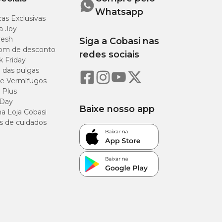
Whatsapp
as Exclusivas
a Joy
resh
Siga a Cobasi nas
om de desconto
redes sociais
k Friday
o das pulgas
e Vermífugos
 Plus
 Day
Baixe nosso app
a Loja Cobasi
s de cuidados