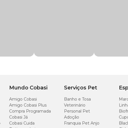
eguir:
postura de ovos férteis);
 infestações por berne (mosca-do-berne) em bovinos;
moscas, larvas e sarnas que acometem bovinos e equinos. O medicamento é feit
Mundo Cobasi
Serviços Pet
Esp
a que a ação seja correta e não ocorram efeitos colaterais. A dosagem é difere
Amigo Cobasi
Banho e Tosa
Marc
Amigo Cobasi Plus
Veterinário
Linh
Compra Programada
Personal Pet
Biof
os de sete dias.
Cobasi Já
Adoção
Cup
 e imersão.
o
Cobasi Cuida
Franquia Pet Anjo
Blac