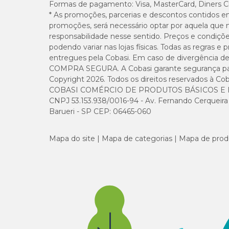
Não aplicar nos bovinos na hora de calor intenso ou dia
Formas de pagamento:
Visa, MasterCard, Diners C
Manter fora do alcance de crianças e animais;
* As promoções, parcerias e descontos contidos e
Guardar separado de outros produtos em geral, princip
promoções, será necessário optar por aquela que 
Não reutilizar a embalagem;
responsabilidade nesse sentido. Preços e condiçõ
Não jogar o produto ou resto de diluição em açudes, font
podendo variar nas lojas físicas. Todas as regras 
Se acontecer intoxicação humana, chamar imediatament
ou, por via oral, copo de água morna ou xarope de Ipecac
entregues pela Cobasi. Em caso de divergência de v
Se o produto atingir a região dos olhos, lavar imedia
COMPRA SEGURA. A Cobasi garante segurança para 
Copyright 2026. Todos os direitos reservados à Cob
COBASI COMÉRCIO DE PRODUTOS BÁSICOS E I
CNPJ 53.153.938/0016-94 - Av. Fernando Cerqueira Cé
Onde encontrar Butox com preço bom?
Barueri - SP CEP: 06465-060
Agora que você já conhece sobre o produto, é hora de apr
ou nas lojas físicas espalhadas por todo o Brasil, você encon
Mapa do site
Mapa de categorias
Mapa de prod