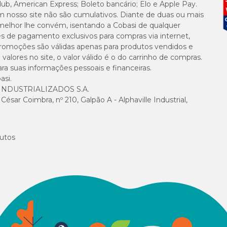
s chuvosos;
lub, American Express; Boleto bancário; Elo e Apple Pay.
m nosso site não são cumulativos. Diante de duas ou mais
almente alimentos;
melhor lhe convém, isentando a Cobasi de qualquer
es de pagamento exclusivos para compras via internet,
es, rios e tanques de água;
e promoções são válidas apenas para produtos vendidos e
e o médico. Em caso de ingestão acidental, provocar vômito introduzindo o
uanha;
alores no site, o valor válido é o do carrinho de compras.
tamente com água corrente abundante por, no mínimo, 10 minutos.
suas informações pessoais e financeiras.
asi.
NDUSTRIALIZADOS S.A.
sar Coimbra, nº 210, Galpão A - Alphaville Industrial,
oveitar para comprar o
Butox com preço
especial aqui na Cobasi. Seja no nos
tra ofertas imperdíveis!
utos