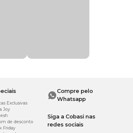
o à base de
eciais
Compre pelo
nte para bovinos,
Whatsapp
as Exclusivas
a Joy
resh
Siga a Cobasi nas
om de desconto
redes sociais
k Friday