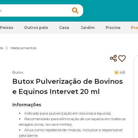
Peixes
Outros pets
Casa
Jardim
Piscina
Pr
te
Medicamentos
Butox
4.8
Butox Pulverização de Bovinos
e Equinos Intervet 20 ml
Informações
Indicado para pulverização em bovinos e equinos;
Recomendado para eliminação de carrapatos em todos os
estágios (ovos, larvas e ninfas);
Atua como repelente de moscas, inclusive a responsável
pela berne.