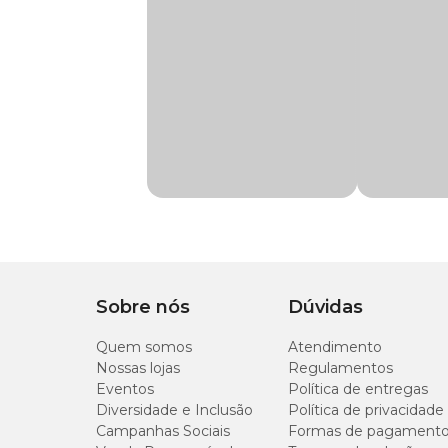
Para que é indicado Butox?
A
bula do Butox
indica a medicação para as situações a s
Eliminação de carrapatos (larvas, ninfas, machos, fêmeas e 
Mosquicida e repelente de moscas adultas, controlando as
Larvicida e repelente, com ação preventiva contra a berne;
Sarnicida (que elimina as sarnas em todas as fases de vida).
Ou seja, o Butox é indicado para ação contra carrapatos, 
deltametrina.
Como usar Butox?
Sobre nós
Dúvidas
O uso do Butox requer atenção por parte dos cuidadores par
Quem somos
equinos e até mesmo em ovinos. Confira a seguir.
Atendimento
Nossas lojas
Regulamentos
Bovinos: 10 ml do produto para 10 litros de água.
Eventos
Política de entregas
Equinos: 10 ml do produto para 5 litros de água, em interval
Diversidade e Inclusão
Política de privacidade
Ovinos: Uso externo, em banhos de pulverização, aspersão
Campanhas Sociais
Formas de pagament