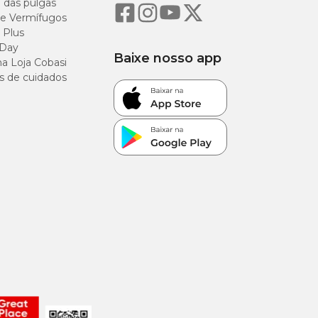
o das pulgas
pensão homogênea
e Vermífugos
 Plus
essa etapa, agitar
 Day
deal.
Baixe nosso app
a Loja Cobasi
s de cuidados
de os parasitas
o pescoço, cabeça,
so, inclusive, pode
erinário
ra ajudá-los,
ngidas;