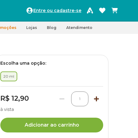
Entre ou cadastre-se
omoções
Lojas
Blog
Atendimento
Escolha uma opção:
20 ml
R$ 12,90
1
à vista
Adicionar ao carrinho