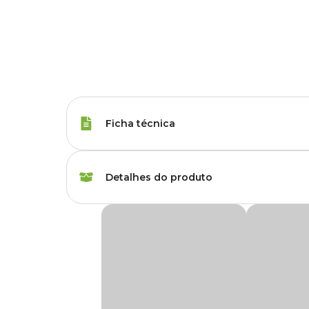
Ficha técnica
Espécies
Animais de Grande P
Detalhes do produto
Marca
Butox
Butox CE25 Pulverização de Bovinos e Equin
Gênero
Unissex
Um dos medicamentos mais buscados para a desinfestação 
usá-lo e em quais animais realizar a pulverização para evi
Com diversas dúvidas sobre o remédio desenvolvido pela Int
de comprar o medicamento, informe-se sobre ele!