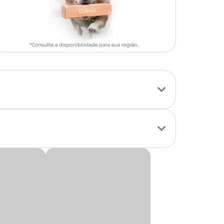
ber exatamente como
 as respostas. Antes