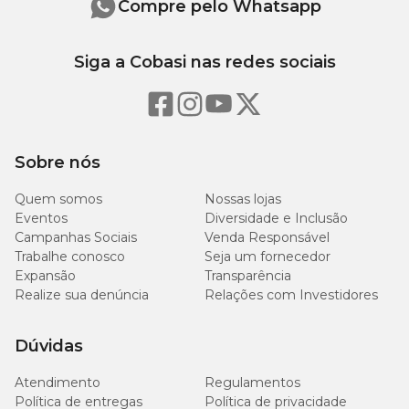
frações leveduras inativas (Saccharomyces cerevisae).
Compre pelo Whatsapp
Níveis de garantia
Siga a Cobasi nas redes sociais
110
Umidade (máx.)
g/kg
Sobre nós
155
Proteína Bruta (mín.)
g/kg
Quem somos
Nossas lojas
Eventos
Diversidade e Inclusão
Extrato Etéreo (mín.)
55 g/kg
Campanhas Sociais
Venda Responsável
Trabalhe conosco
Seja um fornecedor
70
Expansão
Transparência
Matéria Mineral (máx.)
g/kg
Realize sua denúncia
Relações com Investidores
200
Matéria Fibrosa (máx.)
Dúvidas
g/kg
Atendimento
Regulamentos
190
Política de entregas
Política de privacidade
Fibra detergente ácido (mín.)