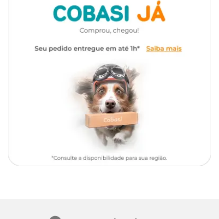
Fornecer a
Ração para Porquinho-da-India Megazoo
à
Aromatizante
Sem aromatizante
vontade, como única fonte de alimentação ou com fenos de capins
diversos.
Composição Básica
Feno de alfafa peletizado, feno de gramíneas, fibra de soja*, polpa
de beterraba, grão de milho**, ervilha, farelo de soja*, aveia, fécula
de mandioca, farelo de glúten de milho**, grão de linhaça, semente
de cártamo, hortelã (0,5%), flor de hibisco (0,3%) , cenoura (0,3%),
maçã (0,5%), extrato de levedura, óleo de palmiste, óleo de soja*,
fosfato bicálcico, cloreto de sódio, propionato de cálcio, aditivos
antioxidantes ( BHA e BHT), aroma de melaço, levedura
enriquecida com selênio, complexo zinco aminoácido, L-lisina,
betacaroteno, luteína, acetato de D-alfa-tocoferol, acetato de
retinol, ácido fólico, biotina, bissulfito de menadiona nicotinamida,
cianocobalamina, cloreto de colina, cloridrato de piridoxina,
colecalciferol, DL-alfa-tocoferol, D-pantotenato de cálcio,
mononitrato de tiamina, ácido nicotínico, riboflavina, sulfato de
cobre, iodato de cálcio, monóxido de manganês, selenito de sódio,
sulfato de cobalto, sulfato de zinco, sulfato de ferro, extrato de chá
verde, extrato de alecrim, ácido ascórbico monofosfato, 0,08 % de