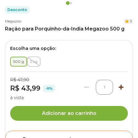
Desconto
Megazoo
5
Ração para Porquinho-da-India Megazoo 500 g
Escolha uma opção:
500 g
3 kg
R$ 47,90
R$ 43,99
1
-8%
à vista
Adicionar ao carrinho