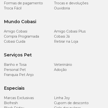
g/kg
Formas de pagamento
Trocas e devoluções
Troca Fácil
Ouvidoria
8.500
Cálcio (máx.)
mg/kg
Mundo Cobasi
5.000
Cálcio (mín.)
Amigo Cobasi
Amigo Cobasi Plus
mg/kg
Compra Programada
Cobasi Já
Cobasi Cuida
Retirar na Loja
2.200
Sódio (mín.)
mg/kg
Serviços Pet
8.000
Lisina (mín.)
Banho e Tosa
Veterinário
mg/kg
Personal Pet
Adoção
Franquia Pet Anjo
600
Vitamina C (mín.)
mg/kg
Especiais
420
Nucleotídeos
mg/kg
Marcas Exclusivas
Linha Joy
Biofresh
Cupom de desconto