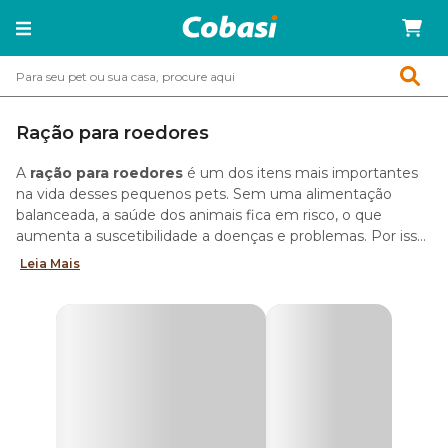
Ração para roedores
A
ração para roedores
é um dos itens mais importantes
na vida desses pequenos pets. Sem uma alimentação
balanceada, a saúde dos animais fica em risco, o que
aumenta a suscetibilidade a doenças e problemas. Por isso,
embora roedores sejam mais fáceis de cuidar e muito
Confira as dicas da Cobasi para comprar a ração ideal para
Leia Mais
resistentes, é fundamental que o tutor assegure a melhor
roedores.
dieta possível, de modo a fortalecer e manter o bem-estar
Como escolher a ração para roedores certa?
dos seus bichinhos.
Existem vários tipos de ração. Por isso, à primeira vista pode
parecer difícil escolher a opção ideal para o seu pet. Mas,
não se preocupe, vamos te ajudar!
Em primeiro lugar, é importante garantir rações feitas
especialmente para a espécie de roedor que você tem em
casa. Hamsters, chinchilas e porquinhos-da-índia possuem