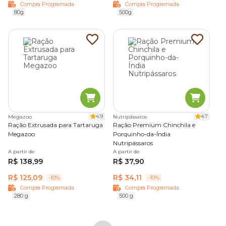
Compra Programada
Compra Programada
80g
500g
4.9
4.7
Megazoo
Nutripássaros
Ração Extrusada para Tartaruga
Ração Premium Chinchila e
Megazoo
Porquinho-da-Índia
Nutripássaros
A partir de
A partir de
R$ 138,99
R$ 37,90
R$ 125,09
R$ 34,11
-10%
-10%
Compra Programada
Compra Programada
280 g
500 g