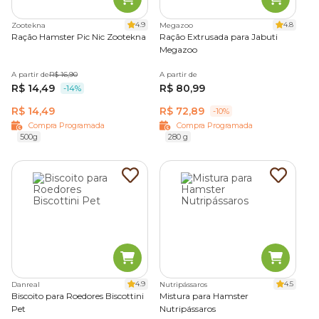
Dessa forma, evitam-se complicações na saúde dental dos
hamsters, chinchilas e porquinhos-da-índia.
4.9
4.8
Zootekna
Megazoo
Ração Hamster Pic Nic Zootekna
Ração Extrusada para Jabuti
Aqui na Cobasi você encontra tudo o que o seu animal de
Megazoo
estimação precisa! Confira nosso catálogo e cuide bem do
A partir de
R$ 16,90
A partir de
seu bichinho.
R$ 14,49
R$ 80,99
-14%
R$ 14,49
R$ 72,89
-10%
Compra Programada
Compra Programada
500g
280 g
4.9
4.5
Danreal
Nutripássaros
Biscoito para Roedores Biscottini
Mistura para Hamster
Pet
Nutripássaros