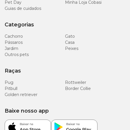
Vitamina C (50,00 mg), Biotina (0,33 mg), Colina (580,00 mg),
Pet Day
Minha Loja Cobasi
Ácido Fólico (0,62 mg), Niacina (18,00 mg), Ácido Pantotênico
Guias de cuidados
(7,60 mg), Vitamina B1 (1,90 mg), Vitamina B2 (3,00 mg)
Vitamina B6 (2,90 mg), Vitamina B12 (7,60 mcg), Selênio (0,22
mg), Cobre (3,60 mg), Iodo (0,25 mg), Manganês (10,80 mg) e
Categorias
Zinco (21,50 mg).
Cachorro
Gato
Pássaros
Casa
Jardim
Peixes
Outros pets
Raças
Pug
Rottweiler
Pitbull
Border Collie
Golden retriever
Baixe nosso app