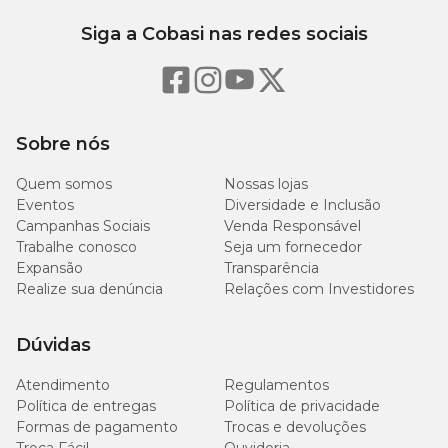
Siga a Cobasi nas redes sociais
150
Proteína bruta (mín.)
15,00%
g/kg
40
Extrato Etéreo (mín.)
4,00%
g/kg
Sobre nós
80
Matéria fibrosa (máx.)
8,00%
Quem somos
Nossas lojas
g/kg
Eventos
Diversidade e Inclusão
Campanhas Sociais
Venda Responsável
60
Matéria mineral (máx.)
6,00%
Trabalhe conosco
Seja um fornecedor
g/kg
Expansão
Transparência
Realize sua denúncia
Relações com Investidores
7.000
Cálcio (máx.)
0,70%
mg/kg
Dúvidas
3.000
Cálcio (mín.)
0,30%
Atendimento
Regulamentos
mg/kg
Política de entregas
Política de privacidade
Formas de pagamento
Trocas e devoluções
3.000
Fósforo (mín.)
0,30%