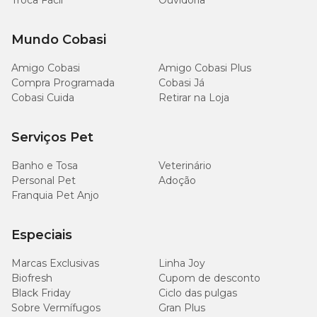
Troca Fácil
Ouvidoria
mg/kg
Mundo Cobasi
700
Sódio (mín.)
0,07%
mg/kg
Amigo Cobasi
Amigo Cobasi Plus
Compra Programada
Cobasi Já
190
Extrato de Yucca schidigera (mín.)
0,019%
Cobasi Cuida
Retirar na Loja
mg/kg
750
Serviços Pet
Frutoligossacarídeos (mín.)
0,075%
mg/kg
Banho e Tosa
Veterinário
Personal Pet
Adoção
750
Mananoligossacarídeos (mín.)
0,075%
mg/kg
Franquia Pet Anjo
Especiais
Marcas Exclusivas
Linha Joy
Enriquecimento por Kg
Biofresh
Cupom de desconto
Black Friday
Ciclo das pulgas
Vitamina A (1.800,00 UI), Betacaroteno (1,70 mg), Vitamina D3
Sobre Vermífugos
Gran Plus
(500,00 UI), Vitamina E (50,00 UI), Vitamina K (0,50 mg),