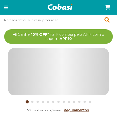
📲
Ganhe
10% OFF*
ganhe +5% OFF*
na 1ª compra pelo APP com o
cupom
APP10
*Consulte condições em
Regulamentos