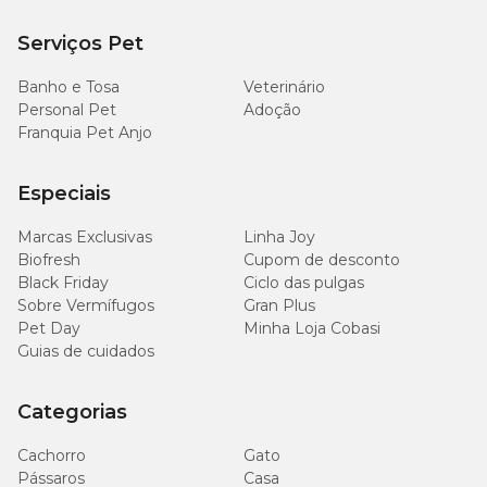
apenas um profissional especializado poderá prescrever o
tratamento correto de acordo com as necessidades e enfermidades
Serviços Pet
dos animais.
Banho e Tosa
Veterinário
Personal Pet
Adoção
Ivomec para cães e outros animais de estimação?
Franquia Pet Anjo
A
bula do Ivomec Injetável
reforça que sua aplicação deve ficar
restrita ao combate de parasitas internos e externos em bovinos,
Especiais
ovinos e suínos. Não há orientação para fazer uso do medicamento
em animais de estimação, pois pode gerar uma série de efeitos
Marcas Exclusivas
Linha Joy
colaterais no pet.
Biofresh
Cupom de desconto
Black Friday
Ciclo das pulgas
Ivomec para cães: quais são os efeitos colaterais?
Sobre Vermífugos
Gran Plus
Pet Day
Minha Loja Cobasi
Como você sabe, a bula do Ivomec não considera cães ou
Guias de cuidados
quaisquer outros animais de estimação como um público-alvo
deste produto. Isso acontece em virtude dos efeitos colaterais que
ele pode causar, como:
Categorias
Paralisia;
Cachorro
Gato
Depressão;
Pássaros
Casa