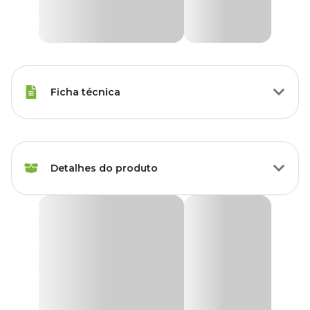
Ficha técnica
Espécies
Animais de Grande Porte
Detalhes do produto
Marca
Merial
Gênero
Unissex
Ivomec Injetável Merial: Ideal para o combate aos
parasitas
O
Ivomec Injetável
é um produto criado pela
Merial
para o
tratamento e combate dos principais parasitas internos e externos
em animais de grande porte. Seu uso é exclusivo em bovinos,
ovinos e suínos.