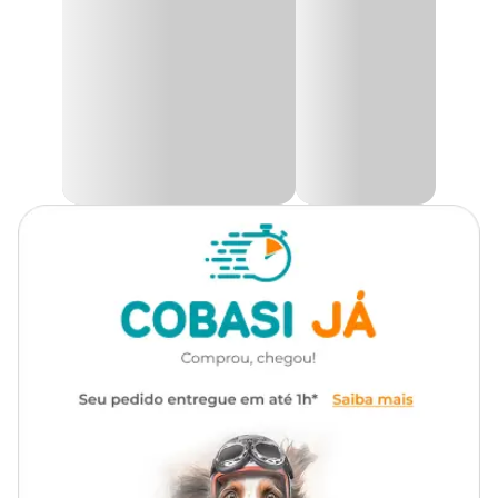
O medicamento tem eficácia comprovada na eliminação de
parasitas que vão desde vermes redondos gastrintestinais e
pulmonares até bernes, carrapatos, piolhos sugadores e ácaros das
sarnas psoróptica e sarcóptica.
Atenção:
Não é indicado o uso do
Ivomec
em cachorros, gatos ou
outros animais de estimação. Consulte um médico-veterinário
para saber qual medicação é a mais indicada para o seu pet.
Para que serve o Ivomec Injetável?
O
Ivomec Injetável
é um medicamento restrito para uso em
bovinos, ovinos e suínos. De acordo com médicos-veterinários, essa
é a melhor opção para combater parasitas de amplo espectro.
Tendo como base a ivermectina, ele deixa o animal livre de
parasitas tanto adultos quanto os que ainda estão em fase de
desenvolvimento.
Ivomec Injetável: recomendações
Por ser um produto com alta concentração química, a
bula do
Ivomec Injetável
tem algumas recomendações, principalmente