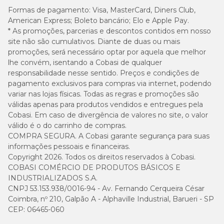
mg/kg
Formas de pagamento:
Visa, MasterCard, Diners Club,
American Express; Boleto bancário; Elo e Apple Pay.
4.600
* As promoções, parcerias e descontos contidos em nosso
DL-Metionina (mín.)
0,46%
mg/kg
site não são cumulativos. Diante de duas ou mais
promoções, será necessário optar por aquela que melhor
lhe convém, isentando a Cobasi de qualquer
1.000
Taurina (mín.)
0,10%
mg/kg
responsabilidade nesse sentido. Preços e condições de
pagamento exclusivos para compras via internet, podendo
variar nas lojas físicas. Todas as regras e promoções são
9.000
L-Lisina (mín.)
0,90%
válidas apenas para produtos vendidos e entregues pela
mg/kg
Cobasi. Em caso de divergência de valores no site, o valor
válido é o do carrinho de compras.
200
L-Carnitina (mín.)
-
COMPRA SEGURA. A Cobasi garante segurança para suas
mg/kg
informações pessoais e financeiras.
Copyright 2026. Todos os direitos reservados à Cobasi.
300
Sulfato de Condroitina (mín.)
-
COBASI COMÉRCIO DE PRODUTOS BÁSICOS E
mg/kg
INDUSTRIALIZADOS S.A.
CNPJ 53.153.938/0016-94 - Av. Fernando Cerqueira César
500
Coimbra, nº 210, Galpão A - Alphaville Industrial, Barueri - SP
Sulfato de Glicosamina (mín.)
-
mg/kg
CEP: 06465-060