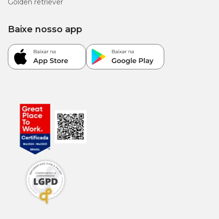
Golden retriever
Matéria Fibrosa (máx.)
35 g/kg
3,50%
Baixe nosso app
10.000
Cálcio (mín.)
1,00%
mg/kg
Cálcio (máx.)
18 g/kg
1,80%
8.000
Fósforo (mín.)
0,80%
mg/kg
1.200
Sódio (mín.)
0,12%
mg/kg
6.000
Potássio (mín.)
0,60%
mg/kg
Ômega 6 (mín.)
21 g/kg
2,10%
1.000
Ômega 3 (mín.)
0,10%