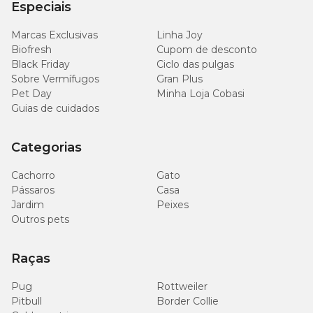
Especiais
Bacillus thuringiensis, Pseudomonas fluorescens, Zea
mays, Delftia acidovorans, Stenotrophomonas maltophilia,
Marcas Exclusivas
Linha Joy
Helianthus anus, s. higroscopicus, B.T. var Azawai,
Biofresh
Kurstaqui, Glicine max.
Cupom de desconto
Black Friday
Ciclo das pulgas
Sobre Vermífugos
Gran Plus
Níveis de Garantia da Ração Joy High Premium Cães
Pet Day
Minha Loja Cobasi
Adultos Raças Médias e Grandes Frango e Carne
Guias de cuidados
100
Categorias
Umidade (máx.)
10,00%
g/kg
Cachorro
Gato
230
Pássaros
Casa
Proteína Bruta (mín.)
23,00%
g/kg
Jardim
Peixes
Outros pets
100
Extrato Etéreo (mín.)
10,00%
g/kg
Raças
80
Pug
Matéria Mineral (máx.)
Rottweiler
8,00%
g/kg
Pitbull
Border Collie