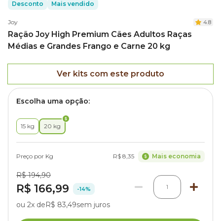
Desconto
Mais vendido
Joy
4.8
Ração Joy High Premium Cães Adultos Raças
Médias e Grandes Frango e Carne 20 kg
Ver kits com este produto
Escolha uma opção:
15 kg
20 kg
Preço por Kg
R$ 8,35
Mais economia
R$ 194,90
R$ 166,99
1
-14%
ou 2x de
R$ 83,49
sem juros