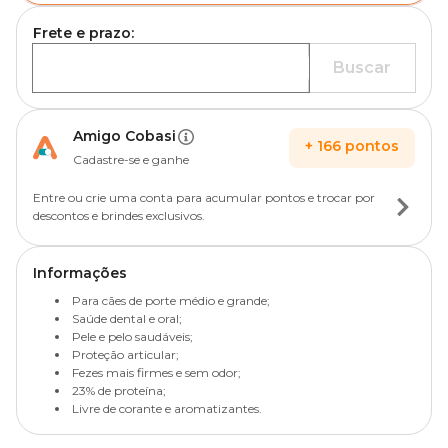
Frete e prazo:
Buscar
Amigo Cobasi
+
166
pontos
Cadastre-se e ganhe
Entre ou crie uma conta para acumular pontos e trocar por
descontos e brindes exclusivos.
Informações
Para cães de porte médio e grande;
Saúde dental e oral;
Pele e pelo saudáveis;
Proteção articular;
Fezes mais firmes e sem odor;
23% de proteína;
Livre de corante e aromatizantes.