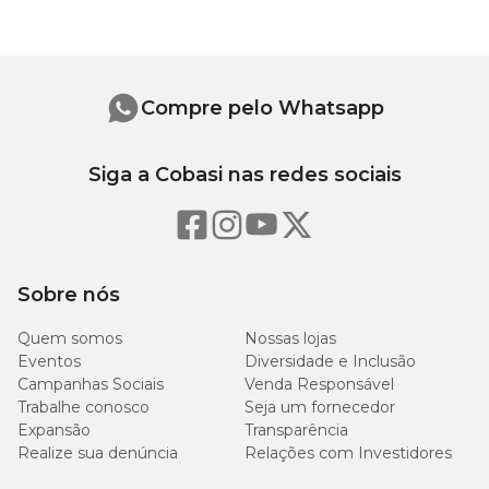
quelato, iodato de cálcio, manganês aminoácido quelato
selenometionina hidroxi análoga, sulfato de cobre pentahidratado,
sulfato de ferro, sulfato de manganês, sulfato de zinco
monohidratado, zinco aminoácido quelato.
Compre pelo Whatsapp
Ração Premier ambientes internos - níveis de garantia
Siga a Cobasi nas redes sociais
Umidade (máx.)
10,00%
100g/kg
Proteína Bruta (mín.)
28,0%
280g/kg
Sobre nós
Extrato Etéreo (mín.)
18,0%
180g/kg
Quem somos
Nossas lojas
Matéria Mineral (máx.)
7,00%
70g/kg
Eventos
Diversidade e Inclusão
Campanhas Sociais
Venda Responsável
Matéria Fibrosa (máx.)
3,00%
30g/kg
Trabalhe conosco
Seja um fornecedor
Expansão
Transparência
Realize sua denúncia
Relações com Investidores
Cálcio (máx.)
1,40%
14g/kg