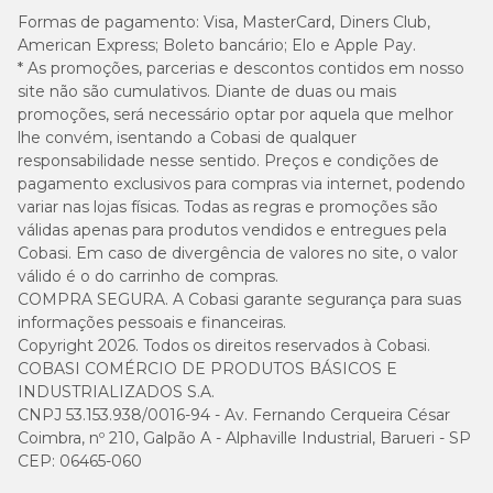
PremieR Pet
Formas de pagamento:
Visa, MasterCard, Diners Club,
American Express; Boleto bancário; Elo e Apple Pay.
* As promoções, parcerias e descontos contidos em nosso
Fundada há mais de 20 anos, a PremieR Pet garante a mais alta
qualidade em seus produtos. Atualmente, a empresa é reconhecida
site não são cumulativos. Diante de duas ou mais
por ter se tornado especialista na nutrição dos animais de
promoções, será necessário optar por aquela que melhor
estimação.
lhe convém, isentando a Cobasi de qualquer
responsabilidade nesse sentido. Preços e condições de
pagamento exclusivos para compras via internet, podendo
Ração Premier ambientes internos com menor
variar nas lojas físicas. Todas as regras e promoções são
preço é na Cobasi!
válidas apenas para produtos vendidos e entregues pela
Cobasi. Em caso de divergência de valores no site, o valor
Se você precisa da
Ração Premier ambientes internos com
válido é o do carrinho de compras.
menor preço
, o pet shop online da Cobasi é o lugar certo! Aqui
COMPRA SEGURA. A Cobasi garante segurança para suas
você encontra as melhores opções de
comedouros
e
ração para cachorro
com descontos incríveis. Além disso, você
informações pessoais e financeiras.
pode agendar suas compras recorrentes com a nossa
Copyright 2026. Todos os direitos reservados à Cobasi.
Compra Programada
. Aproveite!
COBASI COMÉRCIO DE PRODUTOS BÁSICOS E
INDUSTRIALIZADOS S.A.
CNPJ 53.153.938/0016-94 - Av. Fernando Cerqueira César
Coimbra, nº 210, Galpão A - Alphaville Industrial, Barueri - SP
CEP: 06465-060