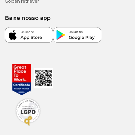
Golden retriever
Ração Premier Ambientes Internos Dermacare Cães
Adultos Raças Pequenas Salmão;
Baixe nosso app
Ração Premier Ambientes Internos Cães Sênior Raças
Pequenas;
Ração Premier Ambientes Internos Light Cães Adultos
Frango e Salmão;
Ração Premier Ambientes Internos Cães Adultos Porte
Médio Frango e Salmão;
Ração Premier Ambientes Internos Cães Filhotes Raças
Pequenas.
Guia para troca de ração
Caso haja necessidade em inserir uma nova ração para seu pet, é
importante que a troca seja gradual e crescente. Para garantir
uma perfeita adaptação e aceitação, você pode seguir a sugestão
abaixo ou conforme orientação do médico-veterinário:
Ração Premier ambientes internos tem a qualidade