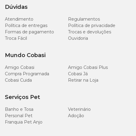
Dúvidas
Cálcio (mín.)
0,80%
8.000mg/kg
Atendimento
Regulamentos
Fósforo (mín.)
0,60%
6.000mg/kg
Política de entregas
Política de privacidade
Formas de pagamento
Trocas e devoluções
Sódio (mín.)
0,20%
2.000mg/kg
Troca Fácil
Ouvidoria
Potássio (mín.)
0,58%
5.800mg/kg
Mundo Cobasi
Amigo Cobasi
Ômega 6 (mín.)
Amigo Cobasi Plus
3,00%
30g/kg
Compra Programada
Cobasi Já
Cobasi Cuida
Retirar na Loja
Ômega 3 (mín.)
0,38%
3.800mg/kg
Serviços Pet
DHA (mín.)
0,05%
500mg/kg
Banho e Tosa
Veterinário
Beta-glucanas (mín)
0,06%
600mg/kg
Personal Pet
Adoção
Franquia Pet Anjo
Mananoligossacarídeos
0,034%
340mg/kg
(mín)