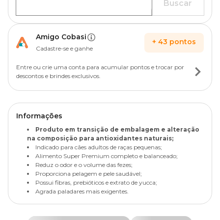
Buscar
Amigo Cobasi
+
43
pontos
Cadastre-se e ganhe
Entre ou crie uma conta para acumular pontos e trocar por
descontos e brindes exclusivos.
Informações
Produto em transição de embalagem e alteração
na composição para antioxidantes naturais;
Indicado para cães adultos de raças pequenas;
Alimento Super Premium completo e balanceado;
Reduz o odor e o volume das fezes;
Proporciona pelagem e pele saudável;
Possui fibras, prebióticos e extrato de yucca;
Agrada paladares mais exigentes.