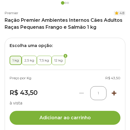
Premier
4.8
Ração Premier Ambientes Internos Cães Adultos
Raças Pequenas Frango e Salmão 1 kg
Escolha uma opção:
1 kg
2,5 kg
7,5 kg
12 kg
Preço por Kg
R$ 43,50
R$ 43,50
1
à vista
Adicionar ao carrinho