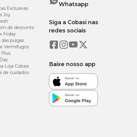
Whatsapp
as Exclusivas
a Joy
resh
Siga a Cobasi nas
om de desconto
redes sociais
k Friday
o das pulgas
e Vermífugos
 Plus
 Day
Baixe nosso app
a Loja Cobasi
s de cuidados