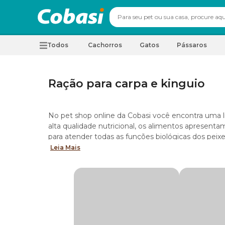
Todos
Cachorros
Gatos
Pássaros
Ração para carpa e kinguio
No pet shop online da Cobasi você encontra uma 
alta qualidade nutricional, os alimentos apresenta
para atender todas as funções biológicas dos peix
Leia Mais
Conheça os
tipos de rações para carpa e kingu
Ração Poytara para carpa e kinguio
Com alimentos completos e desenvolvido especialm
Poytara conta com rações formuladas para: