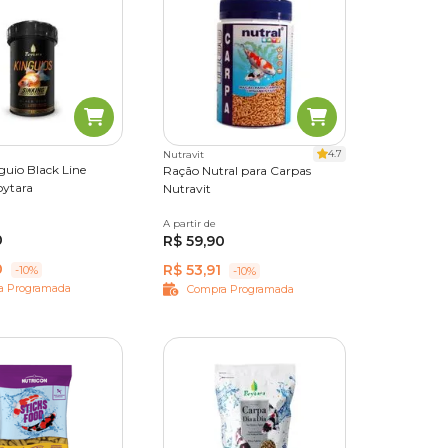
guio com
 pet
F* em
4.7
Nutravit
guio Black Line
Ração Nutral para Carpas
oytara
Nutravit
A partir de
180g
800g
0
R$ 59,90
0
R$ 53,91
-10%
-10%
a Programada
Compra Programada