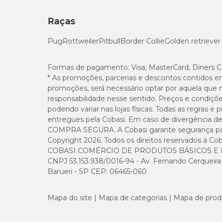
Raças
Pug
Rottweiler
Pitbull
Border Collie
Golden retriever
Formas de pagamento:
Visa, MasterCard, Diners C
* As promoções, parcerias e descontos contidos e
promoções, será necessário optar por aquela que 
responsabilidade nesse sentido. Preços e condiçõ
podendo variar nas lojas físicas. Todas as regras 
entregues pela Cobasi. Em caso de divergência de v
COMPRA SEGURA. A Cobasi garante segurança para 
Copyright 2026. Todos os direitos reservados à Cob
COBASI COMÉRCIO DE PRODUTOS BÁSICOS E I
CNPJ 53.153.938/0016-94 - Av. Fernando Cerqueira Cé
Barueri - SP CEP: 06465-060
Mapa do site
Mapa de categorias
Mapa de prod