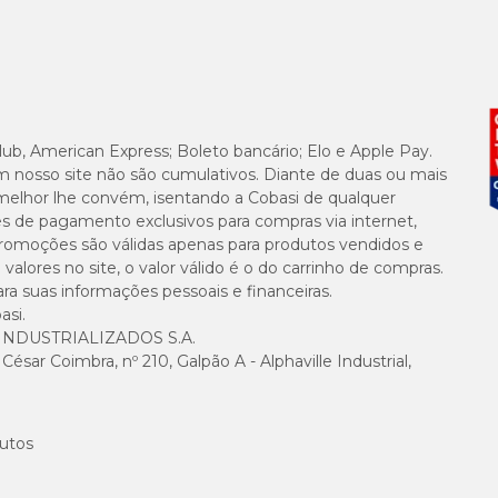
lub, American Express; Boleto bancário; Elo e Apple Pay.
m nosso site não são cumulativos. Diante de duas ou mais
melhor lhe convém, isentando a Cobasi de qualquer
es de pagamento exclusivos para compras via internet,
e promoções são válidas apenas para produtos vendidos e
alores no site, o valor válido é o do carrinho de compras.
suas informações pessoais e financeiras.
asi.
NDUSTRIALIZADOS S.A.
sar Coimbra, nº 210, Galpão A - Alphaville Industrial,
utos