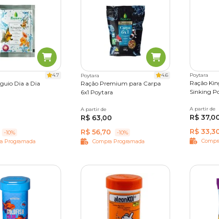
o que é essencial para
peixes
, como a
ração para carpa e kin
garanta a alimentação ideal para o seu pet.
sua
Compra Programada
: basta escolher os produtos que o seu
er e pronto! É prático, sem taxas e você ainda economiza 10% OF
4.7
4.6
Poytara
Poytara
Ração Kin
guio Dia a Dia
Ração Premium para Carpa
Sinking P
6x1 Poytara
A partir de
50 g
5 g
100 g
A partir de
400 g
1,5 kg
3 kg
6 kg
R$ 37,0
R$ 63,00
R$ 33,3
R$ 56,70
-10%
-10%
Compr
a Programada
Compra Programada