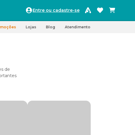
Entre ou cadastre-se
omoções
Lojas
Blog
Atendimento
es de
ortantes
 a