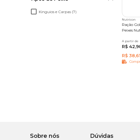
Kinguios e Carpas (7)
Nutricon
Ração Gol
Peixes Nu
A partir de
80 g
3
R$ 42,9
R$ 38,6
Compr
Sobre nós
Dúvidas