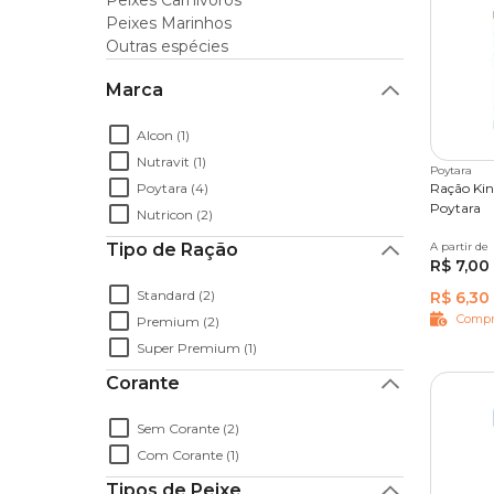
Peixes Carnívoros
No pet shop online da Cobasi você encontra tudo 
Peixes Marinhos
melhores preços
. Aproveite nossas promoções e 
Outras espécies
Não deixe faltar nada para o seu peixe! Crie agora 
Marca
precisa, selecione a frequência que deseja receb
todas as compras.
Alcon (1)
Nutravit (1)
Poytara
Poytara (4)
Ração Kin
Poytara
Nutricon (2)
Tipo de Ração
A partir de
15 g
3
R$ 7,00
Standard (2)
R$ 6,30
Compr
Premium (2)
Super Premium (1)
Corante
Sem Corante (2)
Com Corante (1)
Tipos de Peixe