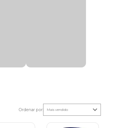
da
Ordenar por
: