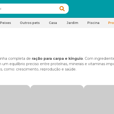
Peixes
Outros pets
Casa
Jardim
Piscina
Pr
linha completa de
ração para carpa e kinguio
. Com ingredient
m um equilíbrio preciso entre proteínas, minerais e vitaminas imp
es, como: crescimento, reprodução e saúde.
io
disponíveis na Cobasi e os seus benefícios.
ente para atender à exigência nutricional de carpas e kinguios,