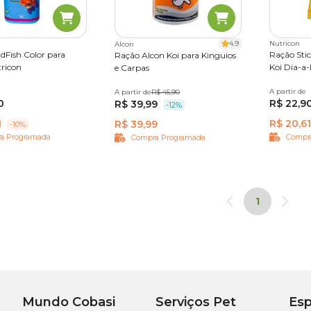
4.9
Nutricon
Alcon
dFish Color para
Ração Sti
Ração Alcon Koi para Kinguios
tricon
Koi Dia-a-
e Carpas
00 g
A partir de
90 g
A partir de
45 g
R$ 45,90
0
R$ 22,9
R$ 39,99
-12%
1
R$ 20,61
R$ 39,99
-10%
a Programada
Compr
Compra Programada
1
Mundo Cobasi
Serviços Pet
Esp