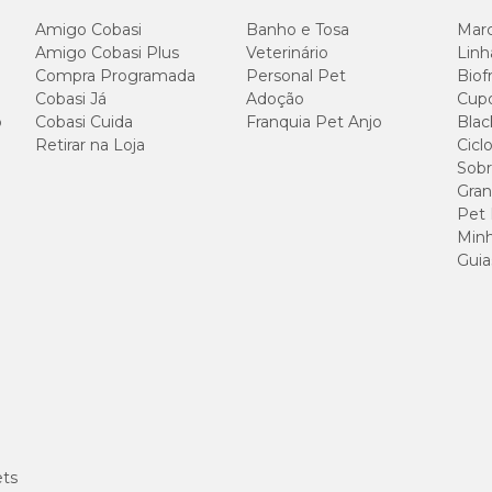
Amigo Cobasi
Banho e Tosa
Marc
Amigo Cobasi Plus
Veterinário
Linh
Compra Programada
Personal Pet
Biof
Cobasi Já
Adoção
Cup
o
Cobasi Cuida
Franquia Pet Anjo
Blac
Retirar na Loja
Cicl
Sobr
Gran
Pet
Minh
Guia
ets