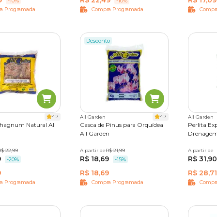
9
R$ 22,49
R$ 17,09
-10%
-10%
a Programada
Compra Programada
Compr
Desconto
4.7
4.7
All Garden
All Garden
hagnum Natural All
Casca de Pinus para Orquídea
Perlita Ex
All Garden
Drenagem
R$ 22,99
A partir de
1 kg
R$ 21,99
A partir de
200 g
9
R$ 18,69
R$ 31,90
-20%
-15%
9
R$ 18,69
R$ 28,71
a Programada
Compra Programada
Compr