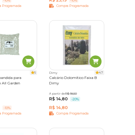
R$ 25,19
-10%
-10%
a Programada
Compra Programada
5
4.7
Dimy
pandida para
Calcário Dolomítico Faixa B
 All Garden
Dimy
A partir de
3 kg
R$ 18,50
R$ 14,80
-20%
R$ 14,80
-10%
a Programada
Compra Programada