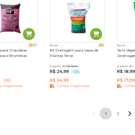
4.7
5
Terral
Terral
 para Orquídeas,
Kit Drenagem para Vasos de
Terra Veg
as e Bromélias
Plantas Terral
Jardinage
A partir de
Único
R$ 28,50
A partir de
2 kg
0
R$ 24,99
R$ 18,99
-12%
R$ 24,99
R$ 17,09
-10%
a Programada
Compra Programada
Compr
1
2