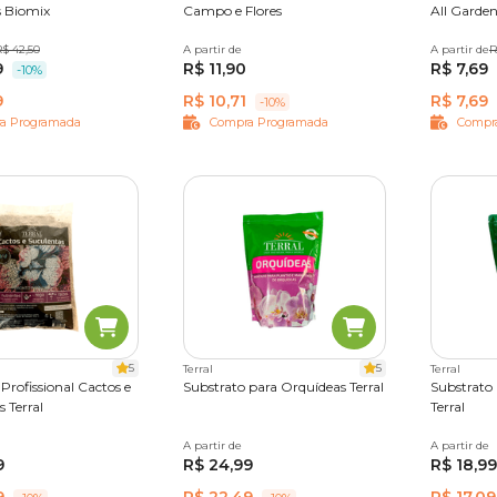
 Biomix
Campo e Flores
All Garde
 kg
R$ 42,50
20 kg
A partir de
5 kg
10 kg
25 kg
A partir de
2 kg
R
9
R$ 11,90
R$ 7,69
-10%
9
R$ 10,71
R$ 7,69
-10%
a Programada
Compra Programada
Compr
5
5
Terral
Terral
Profissional Cactos e
Substrato para Orquídeas Terral
Substrato
 Terral
Terral
A partir de
2 L
A partir de
1,5 L
9
R$ 24,99
R$ 18,99