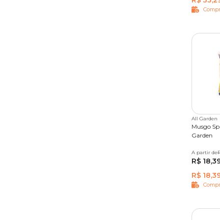
R$ 33,2
Compr
All Garden
Musgo Sp
Garden
A partir de
100g
R$ 18,3
R$ 18,3
Compr