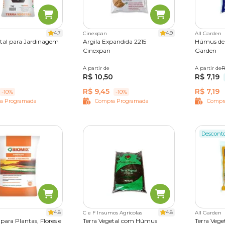
na Cobasi
em e procura por terras e substratos com preço especial, a loj
ramentas de manutenção
você tem tudo o que precisa para se t
4.7
4.9
Cinexpan
All Garden
idade!
etal para Jardinagem
Argila Expandida 2215
Húmus de 
Cinexpan
Garden
0 kg
20 kg
A partir de
2 kg
25 L
A partir de
2 kg
R
R$ 10,50
R$ 7,19
R$ 9,45
R$ 7,19
-10%
-10%
a Programada
Compra Programada
Compr
Descont
4.8
4.8
C e F Insumos Agricolas
All Garden
para Plantas, Flores e
Terra Vegetal com Húmus
Terra Veg