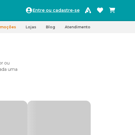
Entre ou cadastre-se
omoções
Lojas
Blog
Atendimento
or ou
 cada uma
Isso
reça as
m. Por