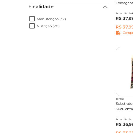
Folhagens
Finalidade
A partir de
2 kg
5
R$ 37,9
Manutenção (37)
Nutrição (20)
R$ 37,9
Compr
Terral
Substrato 
Suculentas
A partir de
5 L
R$ 36,9