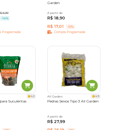
n
Garden
$ 8,99
A partir de
2,5 kg
7 kg
R$ 18,90
-14%
R$ 17,01
-10%
a Programada
Compra Programada
4.3
4.9
All Garden
 para Suculentas
Pedras Seixos Tipo 3 All Garden
A partir de
5 kg
R$ 27,99