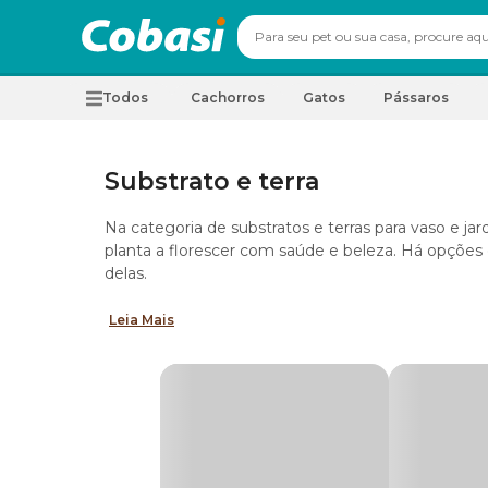
Todos
Cachorros
Gatos
Pássaros
Substrato e terra
Na categoria de substratos e terras para vaso e ja
planta a florescer com saúde e beleza. Há opções 
delas.
Leia Mais
Substrato para plantas com areia
O
substrato para plantas
com areia é indicado pa
acontece porque o solo arenoso ajuda no escoame
raízes.
Flores tropicais ou de clima árido como a sucule
isso, o recomendado é fazer a rega do vaso apenas
Substrato para plantas com casca de pinu