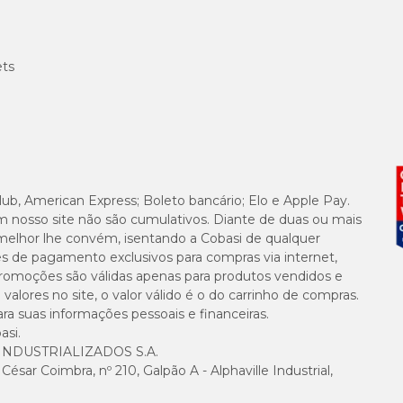
ets
lub, American Express; Boleto bancário; Elo e Apple Pay.
m nosso site não são cumulativos. Diante de duas ou mais
melhor lhe convém, isentando a Cobasi de qualquer
es de pagamento exclusivos para compras via internet,
e promoções são válidas apenas para produtos vendidos e
alores no site, o valor válido é o do carrinho de compras.
suas informações pessoais e financeiras.
asi.
NDUSTRIALIZADOS S.A.
sar Coimbra, nº 210, Galpão A - Alphaville Industrial,