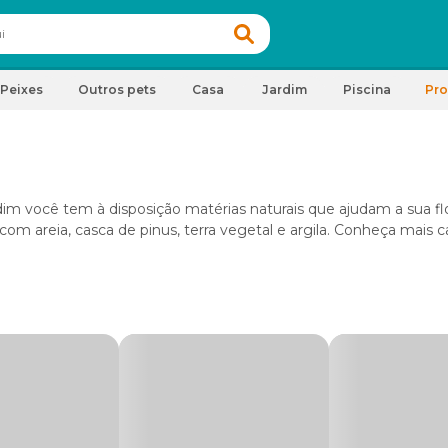
Peixes
Outros pets
Casa
Jardim
Piscina
Pr
rdim você tem à disposição matérias naturais que ajudam a sua fl
com areia, casca de pinus, terra vegetal e argila. Conheça mais
ra o cultivo tanto de suculentas como flores e plantas tropicais. 
nto da água, evitando assim que ela se acumule na terra e apod
nta, precisam de um solo no máximo úmido para se desenvolvere
 quando o substrato estiver seco.
s