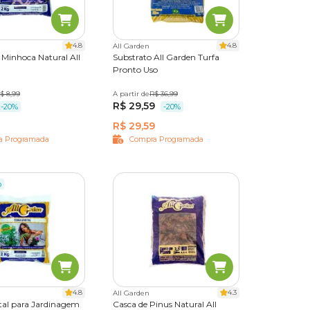
a online
ornar
4.8
4.8
All Garden
Minhoca Natural All
Substrato All Garden Turfa
Pronto Uso
$ 8,99
A partir de
5 kg
10 kg
R$ 36,99
25 kg
R$ 29,59
-20%
-20%
R$ 29,59
a Programada
Compra Programada
o
4.8
4.3
All Garden
etal para Jardinagem
Casca de Pinus Natural All