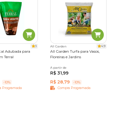
3
4.9
All Garden
etal Adubada para
All Garden Turfa para Vasos,
m Terral
Floreiras e Jardins
A partir de
20 kg
R$ 31,99
R$ 28,79
-10%
-10%
a Programada
Compra Programada