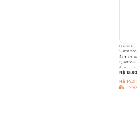
Quatro k
Substrato
Samambai
Quatro K
A partir de
500 g
R$ 15,9
R$ 14,31
Compr