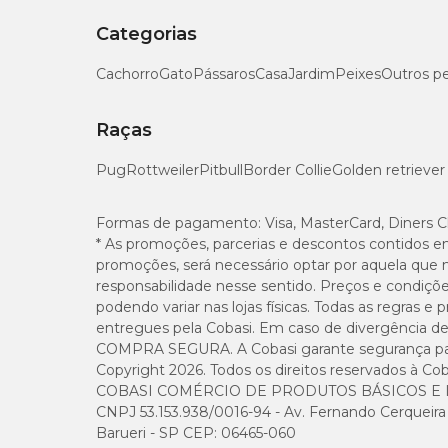
Categorias
Cachorro
Gato
Pássaros
Casa
Jardim
Peixes
Outros p
Raças
Pug
Rottweiler
Pitbull
Border Collie
Golden retriever
Formas de pagamento:
Visa, MasterCard, Diners C
* As promoções, parcerias e descontos contidos e
promoções, será necessário optar por aquela que 
responsabilidade nesse sentido. Preços e condiçõ
podendo variar nas lojas físicas. Todas as regras 
entregues pela Cobasi. Em caso de divergência de v
COMPRA SEGURA. A Cobasi garante segurança para 
Copyright 2026. Todos os direitos reservados à Cob
COBASI COMÉRCIO DE PRODUTOS BÁSICOS E I
CNPJ 53.153.938/0016-94 - Av. Fernando Cerqueira Cé
Barueri - SP CEP: 06465-060