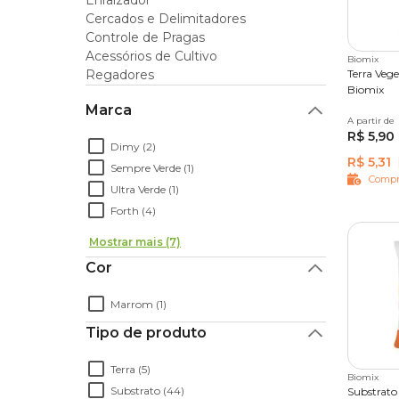
Enraizador
Terra e substratos com preço especial é 
Cercados e Delimitadores
Para você que está começando no hobby da jardinag
Controle de Pragas
da Cobasi é o lugar certo. Com nossos
vasos
e
fer
Acessórios de Cultivo
Biomix
um jardineiro profissional. Não perca essa oportun
Regadores
Terra Veg
Biomix
Marca
A partir de
2 kg
1
R$ 5,90
Dimy (2)
R$ 5,31
Sempre Verde (1)
Compr
Ultra Verde (1)
Forth (4)
Mostrar mais (7)
Cor
Marrom (1)
Tipo de produto
Terra (5)
Biomix
Substrato (44)
Substrato 