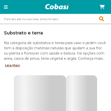
Substrato e terra
Na categoria de substratos e terras para vaso e jardim você
tem à disposição matérias naturais que ajudam a sua flor
ou planta a florescer com saúde e beleza. Há opções com
areia, casca de pinus, terra vegetal e argila. Conheça mais
cada uma delas.
Leia Mais
Substrato para plantas com areia
O
substrato para plantas
com areia é indicado para o
cultivo tanto de suculentas como flores e plantas tropicais.
Isso acontece porque o solo arenoso ajuda no escoamento
da água, evitando assim que ela se acumule na terra e
apodreça as raízes.
Flores tropicais ou de clima árido como a suculenta,
precisam de um solo no máximo úmido para se
desenvolverem. Por isso, o recomendado é fazer a rega do