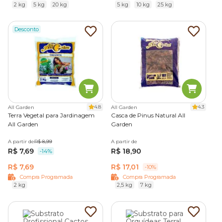
2 kg
5 kg
20 kg
5 kg
10 kg
25 kg
Desconto
4.8
4.3
All Garden
All Garden
Terra Vegetal para Jardinagem
Casca de Pinus Natural All
All Garden
Garden
A partir de
R$ 8,99
A partir de
R$ 7,69
R$ 18,90
-14%
R$ 7,69
R$ 17,01
-10%
Compra Programada
Compra Programada
2 kg
2,5 kg
7 kg