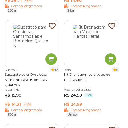
R$ 28,71
R$ 14,80
-10%
Compra Programada
Compra Programada
200 g
3 kg
4.7
5
Quatro k
Terral
Substrato para Orquídeas,
Kit Drenagem para Vasos de
Samambaias e Bromélias
Plantas Terral
Quatro K
A partir de
A partir de
R$ 28,50
R$ 15,90
R$ 24,99
-12%
R$ 14,31
R$ 24,99
-10%
Compra Programada
Compra Programada
500 g
Único