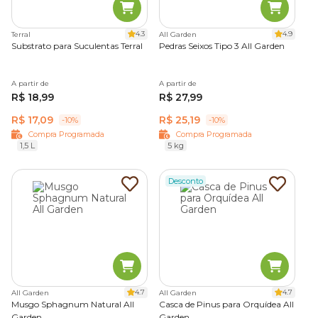
4.3
4.9
Terral
All Garden
Substrato para Suculentas Terral
Pedras Seixos Tipo 3 All Garden
A partir de
A partir de
R$ 18,99
R$ 27,99
R$ 17,09
R$ 25,19
-10%
-10%
Compra Programada
Compra Programada
1,5 L
5 kg
Desconto
4.7
4.7
All Garden
All Garden
Musgo Sphagnum Natural All
Casca de Pinus para Orquídea All
Garden
Garden