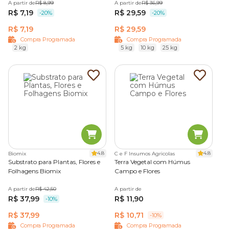
A partir de
R$ 8,99
A partir de
R$ 36,99
R$ 7,19
R$ 29,59
-20%
-20%
R$ 7,19
R$ 29,59
Compra Programada
Compra Programada
2 kg
5 kg
10 kg
25 kg
4.8
4.8
Biomix
C e F Insumos Agricolas
Substrato para Plantas, Flores e
Terra Vegetal com Húmus
Folhagens Biomix
Campo e Flores
A partir de
R$ 42,50
A partir de
R$ 37,99
R$ 11,90
-10%
R$ 37,99
R$ 10,71
-10%
Compra Programada
Compra Programada