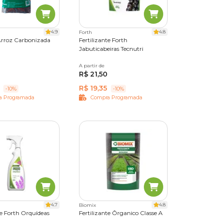
4.9
4.8
Forth
Arroz Carbonizada
Fertilizante Forth
Jabuticabeiras Tecnutri
A partir de
400 g
R$ 21,50
R$ 19,35
-10%
-10%
a Programada
Compra Programada
4.7
4.8
Biomix
te Forth Orquídeas
Fertilizante Ôrganico Classe A