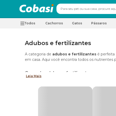
Todos
Cachorros
Gatos
Pássaros
Adubos e fertilizantes
A categoria de
adubos e fertilizantes
é perfeita
em casa. Aqui você encontra todos os nutrientes p
O uso de adubos e fertilizantes
Leia Mais
O uso de
adubos e fertilizantes
é essencial para
desenvolvidas duas maneiras de oferecer nutrientes 
com a combinação de matéria orgânica como terr
Já no caso dos fertilizantes, são em sua maioria 
raízes, que auxiliam no processo de enriqueciment
Os diferentes tipos de adubos e fertilizan