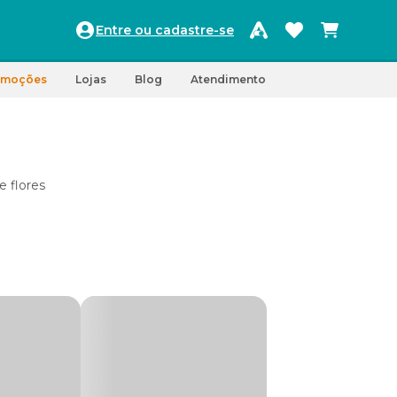
Entre ou cadastre-se
omoções
Lojas
Blog
Atendimento
e flores
m
feitos
pelas