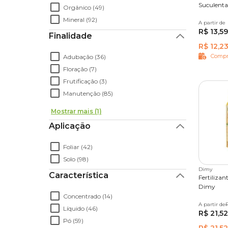
Suculenta
Orgânico (49)
Mineral (92)
A partir de
2 kg
R$ 13,59
Finalidade
R$ 12,2
Compr
Adubação (36)
Floração (7)
Frutificação (3)
Manutenção (85)
Mostrar mais (1)
Aplicação
Foliar (42)
Solo (98)
Dimy
Característica
Fertiliza
Dimy
Concentrado (14)
A partir de
1 kg
5
Líquido (46)
R$ 21,52
Pó (59)