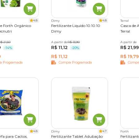
4.8
4.8
Dimy
Terral
nte Forth Orgânico
Fertilizante Liquído 10.10.10
Casca de 
ecnutri
Dimy
Terral
$ 21,50
A partir de
120ml
R$ 13,90
500ml
A partir de
4 L
9
R$ 11,12
R$ 21,99
-14%
-20%
9
R$ 11,12
R$ 19,79
a Programada
Compra Programada
Compr
4.8
4.7
Dimy
Forth
fa para Cactos,
Fertilizante Tablet Adubação
Fertilizan