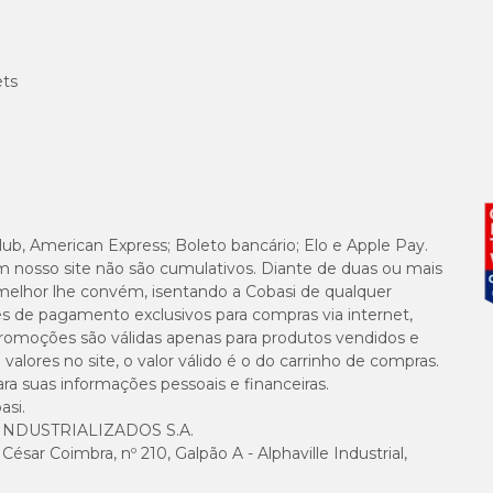
ets
lub, American Express; Boleto bancário; Elo e Apple Pay.
m nosso site não são cumulativos. Diante de duas ou mais
melhor lhe convém, isentando a Cobasi de qualquer
es de pagamento exclusivos para compras via internet,
e promoções são válidas apenas para produtos vendidos e
alores no site, o valor válido é o do carrinho de compras.
suas informações pessoais e financeiras.
asi.
NDUSTRIALIZADOS S.A.
sar Coimbra, nº 210, Galpão A - Alphaville Industrial,