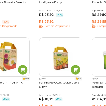
s e Rosa do Deserto
Inteligente Dimy
Floração 
A partir de
50 g
250 g
R$ 29,90
A partir de
500ml
R$ 23,92
R$ 29,5
-20%
3
R$ 23,92
R$ 26,55
-10%
a Programada
Compra Programada
Compr
4.9
4.9
Dimy
Forth
nte 04-14-08 NPK
Farinha de Osso Adubo Caixa
Fertilizan
Dimy
Tecnutri
 Kg
R$ 26,90
A partir de
1 kg
R$ 22,50
A partir de
400 g
R
R$ 18,39
R$ 84,9
-20%
-18%