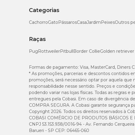
Categorias
Cachorro
Gato
Pássaros
Casa
Jardim
Peixes
Outros p
Raças
Pug
Rottweiler
Pitbull
Border Collie
Golden retriever
Formas de pagamento:
Visa, MasterCard, Diners C
* As promoções, parcerias e descontos contidos e
promoções, será necessário optar por aquela que 
responsabilidade nesse sentido. Preços e condiçõ
podendo variar nas lojas físicas. Todas as regras 
entregues pela Cobasi. Em caso de divergência de v
COMPRA SEGURA. A Cobasi garante segurança para 
Copyright 2026. Todos os direitos reservados à Cob
COBASI COMÉRCIO DE PRODUTOS BÁSICOS E I
CNPJ 53.153.938/0016-94 - Av. Fernando Cerqueira Cé
Barueri - SP CEP: 06465-060