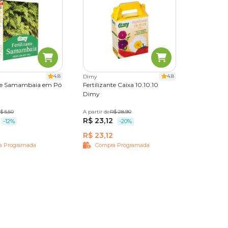
4.8
4.8
Dimy
nte Samambaia em Pó
Fertilizante Caixa 10.10.10
Dimy
$ 5,50
A partir de
1 kg
R$ 28,90
R$ 23,12
-12%
-20%
R$ 23,12
a Programada
Compra Programada