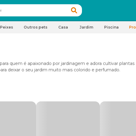
Peixes
Outros pets
Casa
Jardim
Piscina
Pr
 para quem é apaixonado por jardinagem e adora cultivar plantas 
ara deixar o seu jardim muito mais colorido e perfumado.
 o cultivo de flores e plantas de qualquer espécie em casa. Fora
para elas, os adubos e fertilizantes. No primeiro caso, eles são 
a, húmus de minhoca e flores e plantas em decomposição.
compostos por materiais sintéticos com maior poder de absorção 
o do solo, sendo necessário o seu uso com mais frequência.
tes