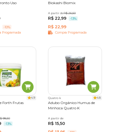
Pronto Uso
Biokashi Biomix
A partir de
300 g
R$ 26,50
1 kg
0
R$ 22,99
-13%
R$ 22,99
-10%
a Programada
Compra Programada
4.9
4.8
Quatro k
te Forth Frutas
Adubo Orgânico Humus de
Minhoca Quatro K
$ 98,50
3 kg
A partir de
2 kg
10 kg
25 kg
9
R$ 15,50
-13%