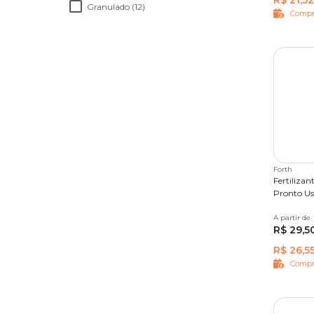
R$ 21,52
Granulado (12)
Compr
Forth
Fertilizan
Pronto Us
A partir de
500 ml
R$ 29,5
R$ 26,5
Compr