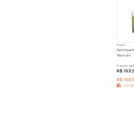
Forth
Fertilizan
Tecnutri
A partir de
400 g
R
R$ 103,
R$ 103,
Compr