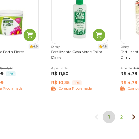
4.9
4.8
Dimy
Dimy
te Forth Flores
Fertilizante Casa Verde Foliar
Fertiliza
Dimy
Dimy
$ 123,90
3 kg
A partir de
120ml
500ml
A partir de
100 g
R
99
R$ 11,50
R$ 4,79
-16%
99
R$ 10,35
R$ 4,79
-10%
a Programada
Compra Programada
Compr
1
2