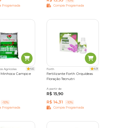
9
R$ 13,95
-10%
a Programada
Compra Programada
4.6
4.9
os Agricolas
Forth
 Minhoca Campo e
Fertilizante Forth Orquídeas
Floração Tecnutri
 kg
A partir de
60ml
R$ 15,90
R$ 14,31
-10%
-10%
a Programada
Compra Programada