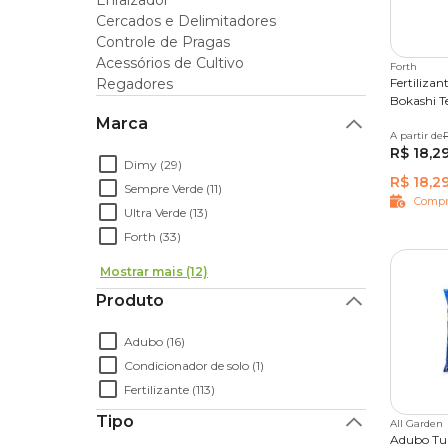
Enraizador
Cercados e Delimitadores
Controle de Pragas
Acessórios de Cultivo
Forth
Regadores
Fertiliza
Bokashi T
Marca
A partir de
250 g
R
R$ 18,2
Dimy (29)
R$ 18,2
Sempre Verde (11)
Compr
Ultra Verde (13)
Forth (33)
Mostrar mais (12)
Produto
Adubo (16)
Condicionador de solo (1)
Fertilizante (113)
Tipo
All Garden
Adubo Tur