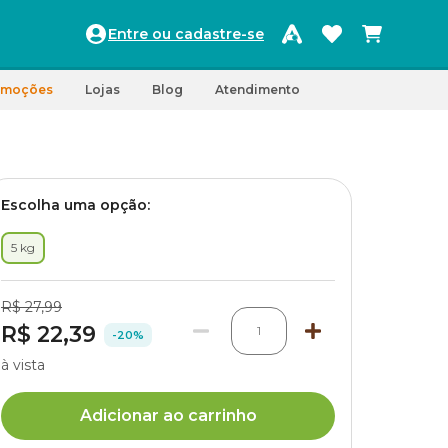
Entre ou cadastre-se
omoções
Lojas
Blog
Atendimento
Escolha uma opção:
5 kg
R$ 27,99
R$ 22,39
1
-20%
à vista
Adicionar ao carrinho