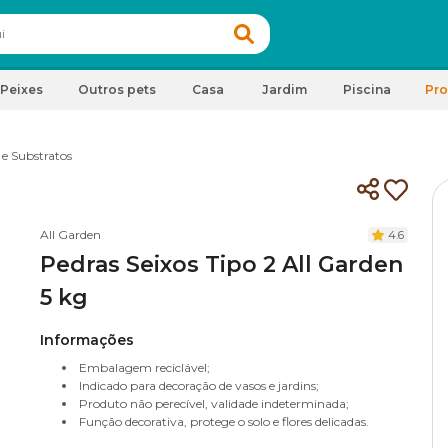
Peixes
Outros pets
Casa
Jardim
Piscina
Pr
 e Substratos
All Garden
4.6
Pedras Seixos Tipo 2 All Garden
5 kg
Informações
Embalagem reciclável;
Indicado para decoração de vasos e jardins;
Produto não perecível, validade indeterminada;
Função decorativa, protege o solo e flores delicadas.