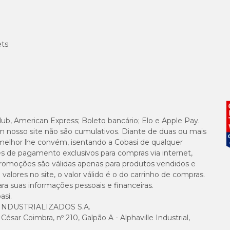
ets
lub, American Express; Boleto bancário; Elo e Apple Pay.
m nosso site não são cumulativos. Diante de duas ou mais
melhor lhe convém, isentando a Cobasi de qualquer
es de pagamento exclusivos para compras via internet,
e promoções são válidas apenas para produtos vendidos e
alores no site, o valor válido é o do carrinho de compras.
suas informações pessoais e financeiras.
asi.
NDUSTRIALIZADOS S.A.
sar Coimbra, nº 210, Galpão A - Alphaville Industrial,