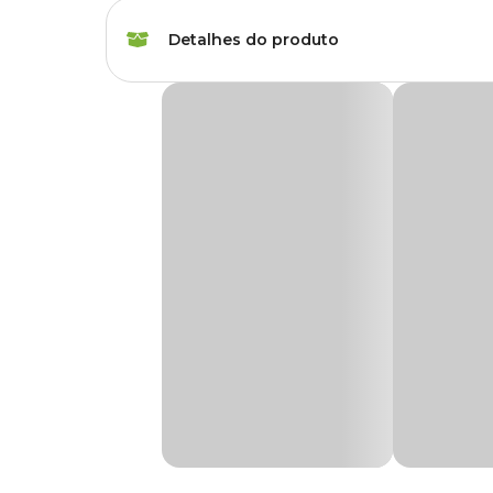
Marca
All Garden
Detalhes do produto
Gênero
Unissex
Pedras Seixos Tipo 2 All Garden
Tipo de produto
Substrato
As
Pedras Seixos da All Garden
são ideais para jardins
Elas protegem o solo, plantas e flores delicadas dos raios 
Plantas indicadas
Todos os tipos de pla
Os
seixos dolomita
proporcionam cálcio e magnésio par
para suas raízes.
Finalidade
Manutenção
Composição
Seixo
Apresentação
Embalagem de 5kg