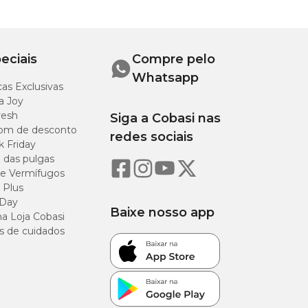
eciais
Compre pelo
Whatsapp
as Exclusivas
a Joy
resh
Siga a Cobasi nas
om de desconto
redes sociais
k Friday
o das pulgas
e Vermífugos
 Plus
 Day
Baixe nosso app
a Loja Cobasi
s de cuidados