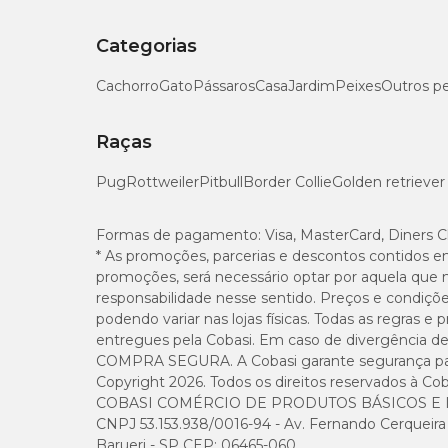
Categorias
Cachorro
Gato
Pássaros
Casa
Jardim
Peixes
Outros p
Raças
Pug
Rottweiler
Pitbull
Border Collie
Golden retriever
Formas de pagamento:
Visa, MasterCard, Diners C
* As promoções, parcerias e descontos contidos e
promoções, será necessário optar por aquela que 
responsabilidade nesse sentido. Preços e condiçõ
podendo variar nas lojas físicas. Todas as regras 
entregues pela Cobasi. Em caso de divergência de v
COMPRA SEGURA. A Cobasi garante segurança para 
Copyright 2026. Todos os direitos reservados à Cob
COBASI COMÉRCIO DE PRODUTOS BÁSICOS E I
CNPJ 53.153.938/0016-94 - Av. Fernando Cerqueira Cé
Barueri - SP CEP: 06465-060