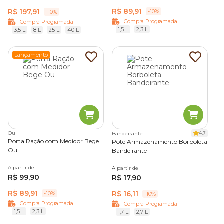
R$ 89,91
R$ 197,91
-10%
-10%
Compra Programada
Compra Programada
1,5 L
2,3 L
3,5 L
8 L
25 L
40 L
Lançamento
Ou
4.7
Bandeirante
Porta Ração com Medidor Bege
Pote Armazenamento Borboleta
Ou
Bandeirante
A partir de
A partir de
R$ 99,90
R$ 17,90
R$ 89,91
R$ 16,11
-10%
-10%
Compra Programada
Compra Programada
1,5 L
2,3 L
1,7 L
2,7 L