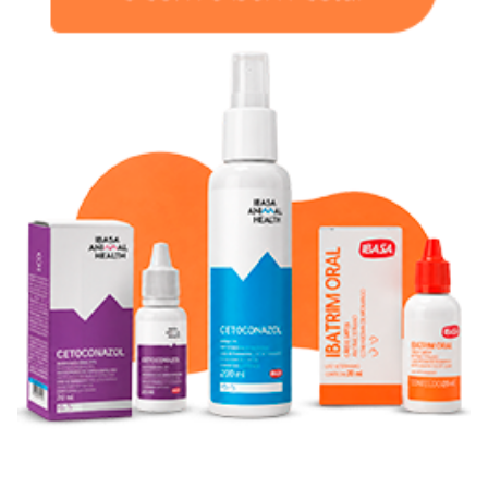
Com diferentes tipos de ação e modo de aplicação, os
remédios para otite canina
são indicados para o
tratamento de inflamações, infecções e alívio de dores na
orelha de cães, causadas por fungos e bactérias.
Os medicamentos atuam na redução de microrganismos e
fazem com que o pet pare de sentir a dor, incômodo e
outros sintomas da doença.
Remédio para sarna de cachorro
No pet shop online da Cobasi você encontra os melhores
remédios para tratar diversos tipos de sarna
, como
otodécica, sarcóptica e demodécica. Aqui tem
sabonete
sarnicida para cães
, spray e outros medicamentos que
proporcionam um alívio rápido e duradouro para o seu cão.
Remédio para dermatite de cachorro