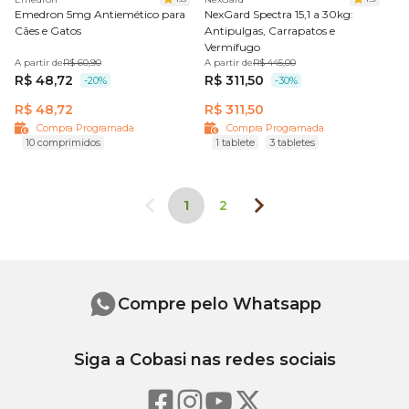
Emedron 5mg Antiemético para
NexGard Spectra 15,1 a 30kg:
Cães e Gatos
Antipulgas, Carrapatos e
Vermífugo
A partir de
R$ 60,90
A partir de
R$ 445,00
R$ 48,72
R$ 311,50
-20%
-30%
R$ 48,72
R$ 311,50
Compra Programada
Compra Programada
10 comprimidos
1 tablete
3 tabletes
1
2
Compre pelo Whatsapp
Siga a Cobasi nas redes sociais