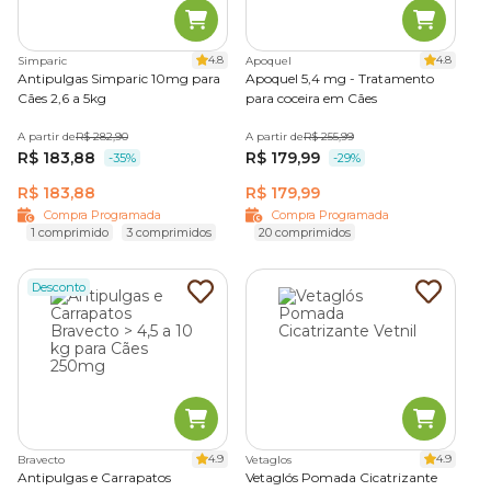
4.8
4.8
Simparic
Apoquel
Antipulgas Simparic 10mg para
Apoquel 5,4 mg - Tratamento
Cães 2,6 a 5kg
para coceira em Cães
A partir de
R$ 282,90
A partir de
R$ 255,99
R$ 183,88
R$ 179,99
-35%
-29%
R$ 183,88
R$ 179,99
Compra Programada
Compra Programada
1 comprimido
3 comprimidos
20 comprimidos
Desconto
4.9
4.9
Bravecto
Vetaglos
Antipulgas e Carrapatos
Vetaglós Pomada Cicatrizante