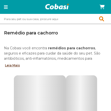
Remédio para cachorro
Na Cobasi você encontra
remédios para cachorros
,
seguros e eficazes para cuidar da saúde do seu pet. São
antibióticos, anti-inflamatórios, medicamentos para
proteger o seu cão de vermes, sarna, pulgas, carrapatos,
Leia Mais
entre outras soluções.
Confira a seguir algumas das variedades de
medicamentos para cachorro
disponíveis no site, app e
nas lojas físicas da Cobasi.
Remédio de verme para cachorro
Durante toda a vida canina o uso de
vermífugos
é