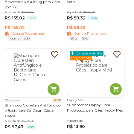
Bravecto > 4,5 a 10 kg para Cães
Vetnil
250mg
A partir de
R$ 238,50
A partir de
R$ 72,90
R$ 155,02
R$ 58,32
-35%
-20%
R$ 155,02
R$ 58,32
Compra Programada
Compra Programada
1 comprimido
20 g
50 g
Compre e Ganhe
Lançamento
4.8
Happy Med
Cloresten
Suplemento Happy Flora
Shampoo Cloresten Antifúngico
Probiótico para Cães Happy Med
e Bacteriano Dr.Clean Cães e
Gatos
A partir de
A partir de
R$ 129,90
R$ 13,90
R$ 97,43
-24%