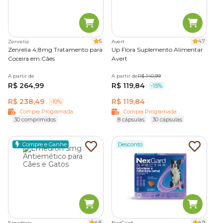
5
4.7
Zenrelia
Avert
Zenrelia 4,8mg Tratamento para
Up Flora Suplemento Alimentar
Coceira em Cães
Avert
A partir de
A partir de
R$ 140,99
R$ 264,99
R$ 119,84
-15%
R$ 238,49
R$ 119,84
-10%
Compra Programada
Compra Programada
30 comprimidos
8 cápsulas
30 cápsulas
Compre e Ganhe
Desconto
4.8
4.9
Emedron
NexGard