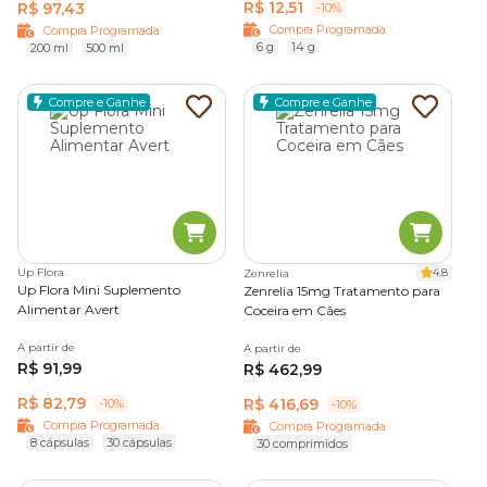
R$ 12,51
R$ 97,43
-10%
Compra Programada
Compra Programada
6 g
14 g
200 ml
500 ml
Compre e Ganhe
Compre e Ganhe
Up Flora
4.8
Zenrelia
Up Flora Mini Suplemento
Zenrelia 15mg Tratamento para
Alimentar Avert
Coceira em Cães
A partir de
A partir de
R$ 91,99
R$ 462,99
R$ 82,79
R$ 416,69
-10%
-10%
Compra Programada
Compra Programada
8 cápsulas
30 cápsulas
30 comprimidos