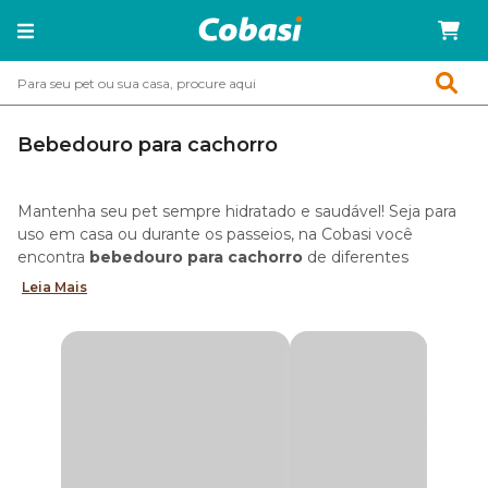
Bebedouro para cachorro
Mantenha seu pet sempre hidratado e saudável! Seja para
uso em casa ou durante os passeios, na Cobasi você
encontra
bebedouro para cachorro
de diferentes
modelos e tamanhos. Indicados para pets de todas as
Leia Mais
idades, tamanhos e necessidades especiais.
Tipos de bebedouro para cachorro
Conheça a coleção completa de
bebedouros pet
disponíveis na Cobasi:
Bebedouro tradicional para cachorro