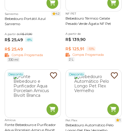
4.2
NF PET
Sanremo
Bebedouro Térmico Gelate
Bebedouro Portátil Azul
Pesado Verde Ágata NF Pet
Sanremo
A partir de
A partir de
R$ 27,90
R$ 139,90
R$ 25,49
-8%
R$ 125,91
R$ 25,49
-10%
Compra Programada
Compra Programada
2 L
330 ml
Desconto
Desconto
Amicus
1
Pet Flex
Fonte Bebedouro e Purificador
Bebedouro Automático Pelo
Aqua Porcelain Amicus Bivolt
Longo Pet Flex Vermelho