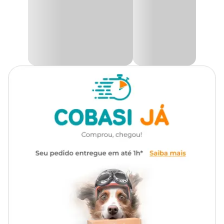
Gênero
Unissex
moderno e prático, feito de plástico atóxico e fácil de limpar. É
perfeito para que seu pet não se molhe e não saia pingando e
molhando a casa toda, contribuindo com a limpeza e
Material
Plástico
organização.
Só aqui na Cobasi, você encontra tudo o que seu pet precisa, com
ótimas promoções. Compre o
Bebedouro Classic Pelos
Longos Furacão Pet com preço
especial pelo site, pelo app ou
em uma das lojas físicas.
Medidas aproximadas
Capacidade
Diâmetro
Altura
1 L
22 cm
8 cm