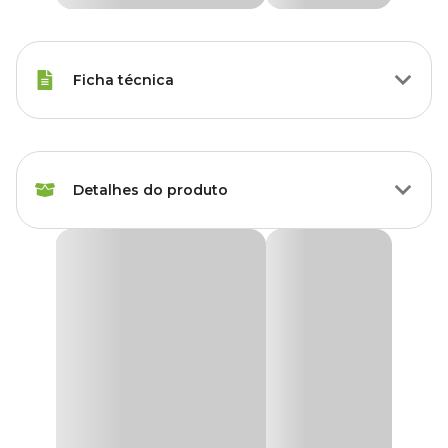
Ficha técnica
Raças Minis, Raças Pequenas,
Porte
Raças Médias
Detalhes do produto
Idade
Filhote, Adulto, Sênior
Bebedouro Classic Pelos Longos Furacão Pet
Raças de
Vermelho
Todas as Raças
Cachorro
O
Bebedouro Classic Pelos Longos Furacão Pet
é ideal para
quem tem pet de pelos longos e se molha todo na hora de beber
Marca
Furacao Pet
água ou molha a casa inteira. Vem com uma peça flutuante que
limita o espaço para o pet se hidratar, evitando que molhe os pelos
ou orelhas longos.
Cor
Vermelho
O
Bebedouro Classic
é indicado para cães e gatos de porte
pequeno ou médio, com pelos ou orelhas longos. Com um design