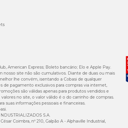
ets
lub, American Express; Boleto bancário; Elo e Apple Pay.
m nosso site não são cumulativos. Diante de duas ou mais
melhor lhe convém, isentando a Cobasi de qualquer
es de pagamento exclusivos para compras via internet,
e promoções são válidas apenas para produtos vendidos e
alores no site, o valor válido é o do carrinho de compras.
suas informações pessoais e financeiras.
asi.
NDUSTRIALIZADOS S.A.
sar Coimbra, nº 210, Galpão A - Alphaville Industrial,