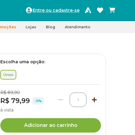
Entre ou cadastre-se
omoções
Lojas
Blog
Atendimento
Escolha uma opção:
Único
R$ 89,90
R$ 79,99
1
-11%
à vista
Adicionar ao carrinho