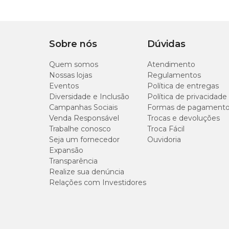
Medidas aproximadas
Comprimento 44 cm
Largura 25cm
Sobre nós
Dúvidas
Altura 37cm.
Quem somos
Atendimento
Nossas lojas
Regulamentos
Onde comprar?
Eventos
Política de entregas
Diversidade e Inclusão
Política de privacidade
Na Cobasi, você encontra o Bebedouro Automático Prati
Campanhas Sociais
Formas de pagament
Venda Responsável
Trocas e devoluções
Trabalhe conosco
Troca Fácil
Seja um fornecedor
Ouvidoria
Expansão
Transparência
Realize sua denúncia
Relações com Investidores