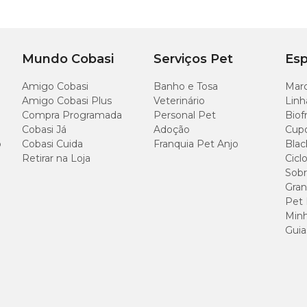
Mundo Cobasi
Serviços Pet
Esp
Amigo Cobasi
Banho e Tosa
Marc
Amigo Cobasi Plus
Veterinário
Linh
Compra Programada
Personal Pet
Biof
Cobasi Já
Adoção
Cup
cão Rosa Alvorada com
preço
especial e excelentes ofertas.
o
Cobasi Cuida
Franquia Pet Anjo
Blac
Retirar na Loja
Cicl
Sobr
Gran
Pet
Minh
Guia