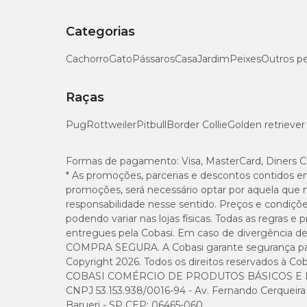
Categorias
Cachorro
Gato
Pássaros
Casa
Jardim
Peixes
Outros p
Raças
Pug
Rottweiler
Pitbull
Border Collie
Golden retriever
Formas de pagamento:
Visa, MasterCard, Diners C
* As promoções, parcerias e descontos contidos e
promoções, será necessário optar por aquela que 
responsabilidade nesse sentido. Preços e condiçõ
podendo variar nas lojas físicas. Todas as regras 
entregues pela Cobasi. Em caso de divergência de v
COMPRA SEGURA. A Cobasi garante segurança para 
Copyright 2026. Todos os direitos reservados à Cob
COBASI COMÉRCIO DE PRODUTOS BÁSICOS E I
CNPJ 53.153.938/0016-94 - Av. Fernando Cerqueira Cé
Barueri - SP CEP: 06465-060