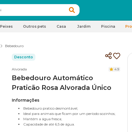
Peixes
Outros pets
Casa
Jardim
Piscina
Pr
Bebedouro
Desconto
Alvorada
4.9
Bebedouro Automático
Praticão Rosa Alvorada Único
Informações
Bebedouro pratico desmontável;
Ideal para animais que ficam por um período sozinhos;
Mantém a água fresca;
Capacidade de até 6,5 de água.