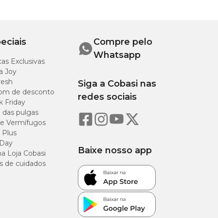
eciais
Compre pelo
Whatsapp
as Exclusivas
a Joy
resh
Siga a Cobasi nas
om de desconto
redes sociais
k Friday
o das pulgas
e Vermífugos
 Plus
 Day
Baixe nosso app
a Loja Cobasi
s de cuidados