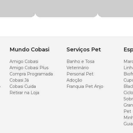
Medid
Comprim
Circunfe
Mundo Cobasi
Serviços Pet
Esp
Amigo Cobasi
Banho e Tosa
Marc
Amigo Cobasi Plus
Veterinário
Linh
Compra Programada
Personal Pet
Biof
Cobasi Já
Adoção
Cup
o
Cobasi Cuida
Franquia Pet Anjo
Blac
Retirar na Loja
Cicl
Sobr
Gran
Pet
Minh
Guia