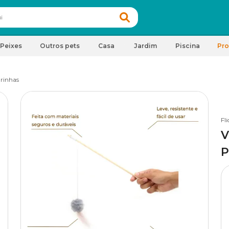
Peixes
Outros pets
Casa
Jardim
Piscina
Pr
rinhas
Fli
V
P