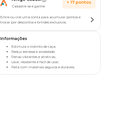
+
17
pontos
Cadastre-se e ganhe
Entre ou crie uma conta para acumular pontos e
trocar por descontos e brindes exclusivos.
Informações
Estimula o instinto de caça;
Reduz estresse e ansiedade;
Penas vibrantes e atrativas;
Leve, resistente e fácil de usar;
Feita com materiais seguros e duráveis.