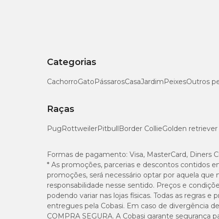
Categorias
Cachorro
Gato
Pássaros
Casa
Jardim
Peixes
Outros p
Raças
Pug
Rottweiler
Pitbull
Border Collie
Golden retriever
Formas de pagamento:
Visa, MasterCard, Diners C
* As promoções, parcerias e descontos contidos e
promoções, será necessário optar por aquela que 
responsabilidade nesse sentido. Preços e condiçõ
podendo variar nas lojas físicas. Todas as regras 
entregues pela Cobasi. Em caso de divergência de v
COMPRA SEGURA. A Cobasi garante segurança para 