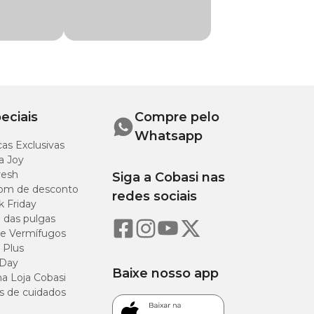
a
ento: 44 cm
rência: 4,5 cm
eciais
Compre pelo
Whatsapp
as Exclusivas
a Joy
resh
Siga a Cobasi nas
om de desconto
redes sociais
k Friday
o das pulgas
e Vermífugos
 Plus
 Day
Baixe nosso app
a Loja Cobasi
s de cuidados