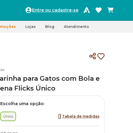
Entre ou cadastre-se
omoções
Lojas
Blog
Atendimento
cks
arinha para Gatos com Bola e
ena Flicks Único
Escolha uma opção:
Único
Tabela de medidas