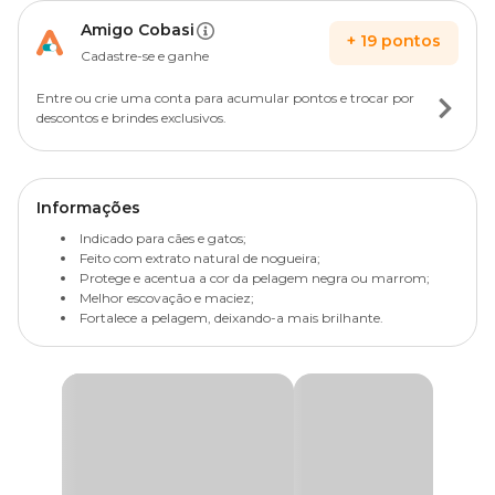
Amigo Cobasi
+
19
pontos
Cadastre-se e ganhe
Entre ou crie uma conta para acumular pontos e trocar por
descontos e brindes exclusivos.
Informações
Indicado para cães e gatos;
Feito com extrato natural de nogueira;
Protege e acentua a cor da pelagem negra ou marrom;
Melhor escovação e maciez;
Fortalece a pelagem, deixando-a mais brilhante.