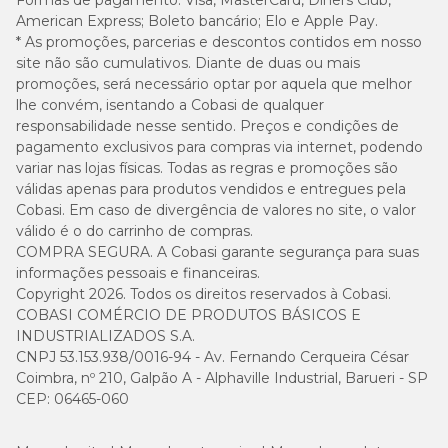
Formas de pagamento:
Visa, MasterCard, Diners Club,
American Express; Boleto bancário; Elo e Apple Pay.
* As promoções, parcerias e descontos contidos em nosso
site não são cumulativos. Diante de duas ou mais
promoções, será necessário optar por aquela que melhor
lhe convém, isentando a Cobasi de qualquer
responsabilidade nesse sentido. Preços e condições de
pagamento exclusivos para compras via internet, podendo
variar nas lojas físicas. Todas as regras e promoções são
válidas apenas para produtos vendidos e entregues pela
Cobasi. Em caso de divergência de valores no site, o valor
válido é o do carrinho de compras.
COMPRA SEGURA. A Cobasi garante segurança para suas
informações pessoais e financeiras.
Copyright 2026. Todos os direitos reservados à Cobasi.
COBASI COMÉRCIO DE PRODUTOS BÁSICOS E
INDUSTRIALIZADOS S.A.
CNPJ 53.153.938/0016-94 - Av. Fernando Cerqueira César
Coimbra, nº 210, Galpão A - Alphaville Industrial, Barueri - SP
CEP: 06465-060