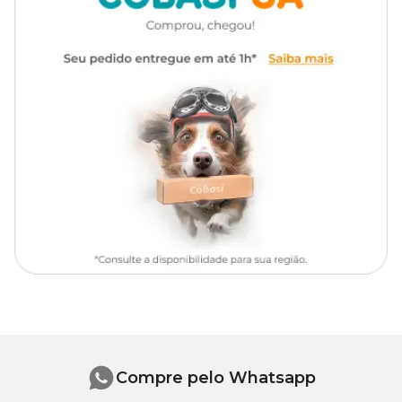
Água, amida 80, lauril éter
óleo de Amêndoas doce, essência.
sulfato de sódio, cocoamido
propilbetaína, isotiazolinona,
Modo de uso
ácido etilenodiamino tetra-
Composição
acético dissódico, cloreto de
sódio, corante violeta methil
Molhe completamente a pelagem do animal, protegendo os
2B, base perolada, óleo de
olhos, nariz e ouvidos;
Amêndoas doce, essência
Aplique o Shampoo Filhotes Procão em quantidade suficiente
para fazer espuma e espalhe por todo o corpo;
Massageie durante alguns minutos e enxágue;
Se necessário repita a operação e enxague bem;
Verifique se não ficou nenhum resíduo do shampoo para evitar
alergia e irritações na pele.
Compre pelo Whatsapp