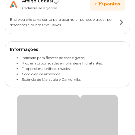
Amigo Cobasi
+
19
pontos
Cadastre-se e ganhe
Entre ou crie uma conta para acumular pontos e trocar por
descontos e brindes exclusivos.
Informações
Indicado para filhotes de cães e gatos;
Rico em propriedades emolientes e hidratantes;
Proporciona brilho e maciez;
Com óleo de amêndoa;
Essência de Maracujá e Camomila.