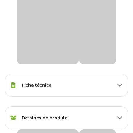
Ficha técnica
Raças Minis, Raças Pequenas,
Porte
Raças Médias, Raças Grandes
Detalhes do produto
Idade
Filhote