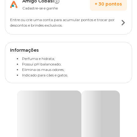
Amigo Cobasi
+
30
pontos
Cadastre-se e ganhe
Entre ou crie uma conta para acumular pontos e trocar por
descontos e brindes exclusivos.
Informações
Perfuma e hidrata;
Possui pH balanceado;
Elimina os maus odores;
Indicado para cães e gatos.