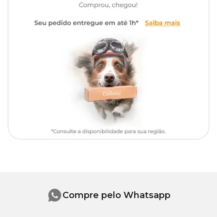
Modo de uso
Água, Amida 80, Lauril Éter
Sulfato de Sódio, Cocoamido
Propilbetaína, Isotiazolinona,
Molhe completamente a pelagem do animal, protegendo os olhos,
nariz e ouvidos. Aplique o shampoo na quantidade suficiente para
Composição
Ácido Etilenodiamino Tetra-
fazer espuma e espalhe por todo o corpo. Massageie durante
Acético Dissódico, Cloreto de
alguns minutos e enxague. Se necessário, repita a operação e
Sódio, Glicerina, Forestall,
enxague bem.
Essência
Importante verificar se não ficou nenhum resíduo do produto no
animal do contrário o pet poderá apresentar alergia e irritações na
pele.
Composição
Água, Amida 80, Lauril Éter Sulfato de Sódio, Cocoamido
Propilbetaína, Isotiazolinona, Ácido Etilenodiamino Tetra-Acético
Dissódico, Cloreto de Sódio, Glicerina, Forestall, Essência.
Compre pelo Whatsapp