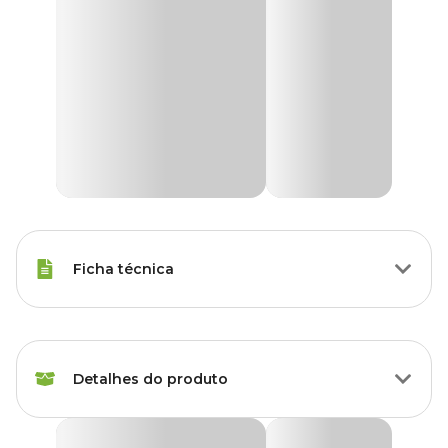
Ficha técnica
Raças Minis, Raças Pequenas,
Porte
Raças Médias, Raças Grandes
Detalhes do produto
Idade
Filhote, Adulto, Sênior
Shampoo Neutralizador de Odores Procão