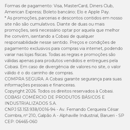
g/kg
Formas de pagamento:
Visa, MasterCard, Diners Club,
American Express; Boleto bancário; Elo e Apple Pay.
Matéria Fibrosa (máx)
45 g/kg
4,5%
* As promoções, parcerias e descontos contidos em nosso
site não são cumulativos. Diante de duas ou mais
Matéria Mineral (máx)
85 g/kg
8,5%
promoções, será necessário optar por aquela que melhor
lhe convém, isentando a Cobasi de qualquer
responsabilidade nesse sentido. Preços e condições de
6000
Cálcio (mín)
0,6%
pagamento exclusivos para compras via internet, podendo
mg/kg
variar nas lojas físicas. Todas as regras e promoções são
válidas apenas para produtos vendidos e entregues pela
Cálcio (máx)
15 g/kg
1,5%
Cobasi. Em caso de divergência de valores no site, o valor
válido é o do carrinho de compras.
8000
COMPRA SEGURA. A Cobasi garante segurança para suas
Fósforo (mín)
0,8%
mg/kg
informações pessoais e financeiras.
Copyright 2026. Todos os direitos reservados à Cobasi.
COBASI COMÉRCIO DE PRODUTOS BÁSICOS E
Fósforo (máx)
14 g/kg
1,4%
INDUSTRIALIZADOS S.A.
CNPJ 53.153.938/0016-94 - Av. Fernando Cerqueira César
3000
Sódio (mín)
-
Coimbra, nº 210, Galpão A - Alphaville Industrial, Barueri - SP
mg/kg
CEP: 06465-060