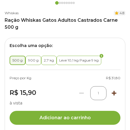
Whiskas
4.8
Ração Whiskas Gatos Adultos Castrados Carne
500 g
Escolha uma opção:
500 g
900 g
2,7 kg
Leve 10,1 kg Pague 9 kg
Preço por Kg
R$ 31,80
R$ 15,90
1
à vista
Adicionar ao carrinho