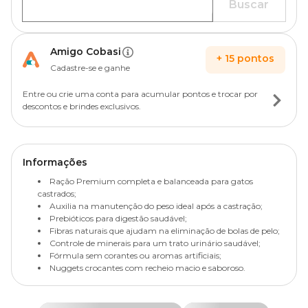
Buscar
Amigo Cobasi
+
15
pontos
Cadastre-se e ganhe
Entre ou crie uma conta para acumular pontos e trocar por
descontos e brindes exclusivos.
Informações
Ração Premium completa e balanceada para gatos
castrados;
Auxilia na manutenção do peso ideal após a castração;
Prebióticos para digestão saudável;
Fibras naturais que ajudam na eliminação de bolas de pelo;
Controle de minerais para um trato urinário saudável;
Fórmula sem corantes ou aromas artificiais;
Nuggets crocantes com recheio macio e saboroso.