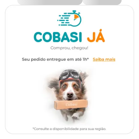
na embalagem econômica de 10,1 kg. Compre a que combina
mais com as suas necessidades e ganhe 10% OFF ativando a
Tipo da
Compra Programada
!
Standard
Ração
Por que os gatos castrados precisam de uma
alimentação específica?
Marca
Whiskas
A
castração
é um dos cuidados mais importantes para a saúde e
Gênero
Unissex
o bem-estar dos felinos, mas o procedimento também altera a
rotina e as necessidades nutricionais dos animais.
Depois da cirurgia, muitos gatos passam a sentir mais fome e, ao
mesmo tempo, ficam menos dispostos para brincar e gastar
energia.
Essa combinação pode favorecer o
ganho de peso
quando a
alimentação e a rotina de atividade não são ajustadas.
Por isso, a alimentação dos gatos adultos castrados precisa passar
por alguns ajustes, com foco no controle de calorias e na adição de
fibras alimentares que tragam mais saciedade.
Diante desse novo cenário, o ideal é investir em fórmulas