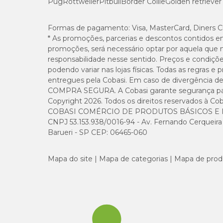
Pug
Rottweiler
Pitbull
Border Collie
Golden retriever
Ômega 3 (mín.)
Formas de pagamento:
Visa, MasterCard, Diners C
* As promoções, parcerias e descontos contidos e
Mananoligossacarídeo (mín.)
promoções, será necessário optar por aquela que 
responsabilidade nesse sentido. Preços e condiçõ
Umidade (máx.)
podendo variar nas lojas físicas. Todas as regras 
entregues pela Cobasi. Em caso de divergência de v
COMPRA SEGURA. A Cobasi garante segurança para 
Copyright 2026. Todos os direitos reservados à Cob
COBASI COMÉRCIO DE PRODUTOS BÁSICOS E I
Enriquecimento Mínimo por Kg
CNPJ 53.153.938/0016-94 - Av. Fernando Cerqueira Cé
Barueri - SP CEP: 06465-060
Vitamina A 10.000UI, vitamina D3 750UI, vitamina E 75U
15mcg, niacina 15mg, colina 1.250mg, ácido fólico 0,3mg
Mapa do site
10mg, zinco total 88mg, selênio total 0,12mg.
Mapa de categorias
Mapa de prod
Tamanho do Grão
7,5 mm / 8mm / 8,5mm / 9mm