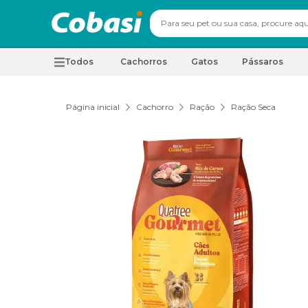
Todos
Cachorros
Gatos
Pássaros
Página inicial
Cachorro
Ração
Ração Seca