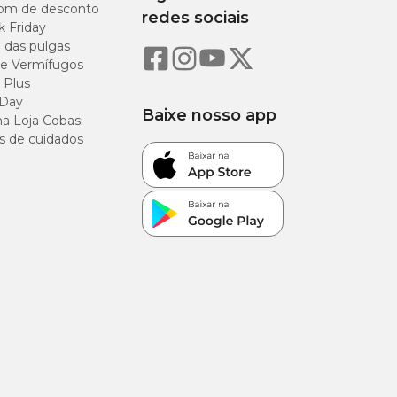
om de desconto
redes sociais
k Friday
23,00%
o das pulgas
e Vermífugos
12,00%
 Plus
 Day
Baixe nosso app
3,50%
a Loja Cobasi
s de cuidados
9,00%
1,00%
2,20%
0,90%
0,20%
2,30%