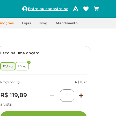
Entre ou cadastre-se
omoções
Lojas
Blog
Atendimento
Escolha uma opção:
10,1 kg
20 kg
Preço por Kg
R$ 11,87
R$ 119,89
1
à vista