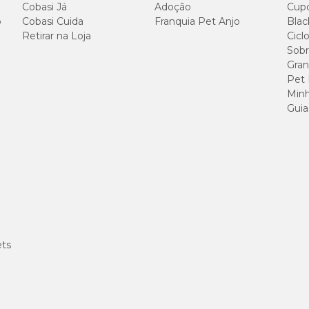
Cobasi Já
Adoção
Cup
o
Cobasi Cuida
Franquia Pet Anjo
Blac
230g/kg
Retirar na Loja
Cicl
Sobr
120g/kg
Gran
Pet
35g/kg
Minh
Guia
90g/kg
10g/kg
22g/kg
9.000mg/kg
ets
2.000mg/kg
23g/kg