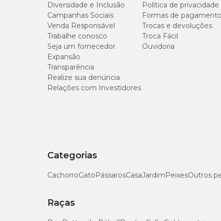
Diversidade e Inclusão
Política de privacidade
Gênero
Unissex
Campanhas Sociais
Formas de pagament
Proteína Bruta (mín.)
Venda Responsável
Trocas e devoluções
Trabalhe conosco
Troca Fácil
Extrato Etéreo (mín.)
Seja um fornecedor
Ouvidoria
Expansão
Matéria Fibrosa (máx.)
Transparência
Realize sua denúncia
Relações com Investidores
Matéria Mineral (máx.)
Cálcio (mín.)
Cálcio (máx.)
Categorias
Fósforo (mín.)
Cachorro
Gato
Pássaros
Casa
Jardim
Peixes
Outros p
Sódio (mín.)
Raças
Ômega 6 (mín.)