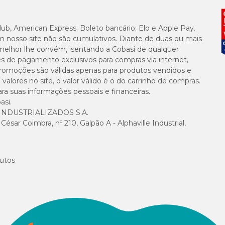
1.000mg/kg
lub, American Express; Boleto bancário; Elo e Apple Pay.
m nosso site não são cumulativos. Diante de duas ou mais
900mg/kg
melhor lhe convém, isentando a Cobasi de qualquer
es de pagamento exclusivos para compras via internet,
100g/kg
e promoções são válidas apenas para produtos vendidos e
alores no site, o valor válido é o do carrinho de compras.
suas informações pessoais e financeiras.
asi.
NDUSTRIALIZADOS S.A.
sar Coimbra, nº 210, Galpão A - Alphaville Industrial,
I, vitamina K3 0,5mg, vitamina B1 2mg, vitamina B2 5mg, vitamina B6 1,5mg
, biotina 0,3mg, ácido pantotênico 7mg, cobre 7mg, ferro 40mg, iodo 0,75mg
utos