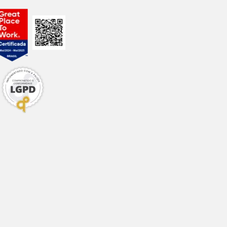
0,10%
0,09%
10,00%
, vitamina B12
, manganês total