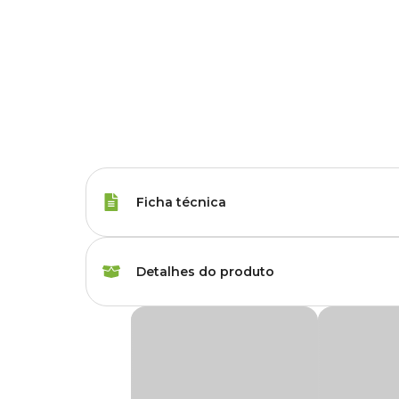
Ficha técnica
Porte
Raças Minis, Raças 
Detalhes do produto
Tipo da Ração
Premium
Ração Quatree Gourmet Cães Adultos Raças
Peso da Ração
10.1 kg, 20 kg
A
Ração Quatree Gourmet Cães Adultos Raças Pe
nutricionais de cães adultos de pequeno porte. Com um co