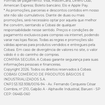
Formas de pagamento:
Visa, MasterCard, Diners Club,
American Express; Boleto bancário; Elo e Apple Pay.
* As promoções, parcerias e descontos contidos em nosso
site não são cumulativos. Diante de duas ou mais
promoções, será necessário optar por aquela que melhor
lhe convém, isentando a Cobasi de qualquer
responsabilidade nesse sentido. Preços e condições de
pagamento exclusivos para compras via internet, podendo
variar nas lojas físicas. Todas as regras e promoções são
válidas apenas para produtos vendidos e entregues pela
Cobasi. Em caso de divergência de valores no site, o valor
válido é o do carrinho de compras.
COMPRA SEGURA. A Cobasi garante segurança para suas
informações pessoais e financeiras.
Copyright 2026. Todos os direitos reservados à Cobasi.
COBASI COMÉRCIO DE PRODUTOS BÁSICOS E
INDUSTRIALIZADOS S.A.
CNPJ 53.153.938/0016-94 - Av. Fernando Cerqueira César
Coimbra, nº 210, Galpão A - Alphaville Industrial, Barueri - SP
CEP: 06465-060