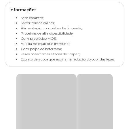
Informações
Sem corantes;
Sabor mix de carnes;
Alimentação completa e balanceada;
Proteínas de alta digestibilidade;
Com prebiótico MOS;
Auxilia no equilíbrio intestinal;
Com polpa de beterraba;
Fezes mais firmes e fáceis de limpar;
Extrato de yucca que auxilia na redução do odor das fezes.