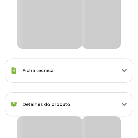
Ficha técnica
Porte
Raças Médias, Raças Grandes
Detalhes do produto
Tipo da
Super Premium Natural
Ração
Ração Quatree Gourmet Cães Adultos Raças
Peso da
Médias e Grandes
3 kg, 10.1 kg
Ração