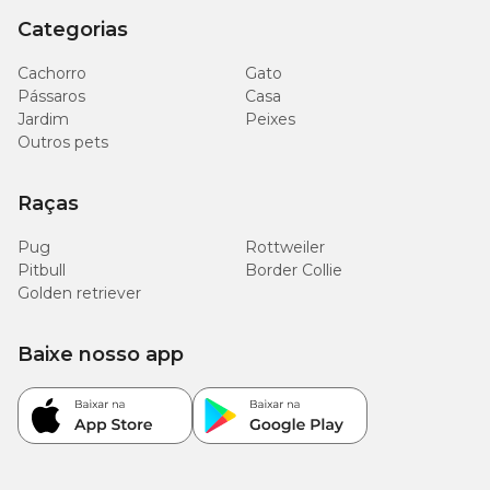
Categorias
2.000
Cachorro
Sódio (mín.)
Gato
mg/kg
(0,20%)
Pássaros
Casa
Jardim
Peixes
Outros pets
23 g/kg
Ômega 6 (mín.)
(2,3%)
Raças
900 mg/kg
Ômega 3 (mín.)
(0,09%)
Pug
Rottweiler
Pitbull
Border Collie
Golden retriever
900 mg/kg
Mananoligossacarídeo (MOS) (mín.)
(0,09%)
Baixe nosso app
100 g/kg
Umidade (máx.)
(10,00%)
Energia Metabolizável
4.200kcal/kg