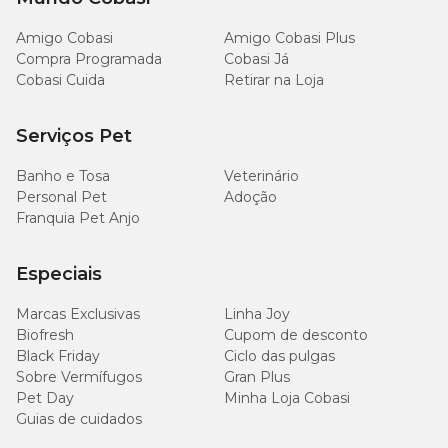
220 g/kg
Proteína Bruta (mín.)
(22,00%)
Amigo Cobasi
Amigo Cobasi Plus
Compra Programada
Cobasi Já
110 g/kg
Cobasi Cuida
Retirar na Loja
Extrato Etéreo (mín.)
(11,00%)
Serviços Pet
35 g/kg
Matéria Fibrosa (máx.)
(3,50%)
Banho e Tosa
Veterinário
Personal Pet
Adoção
90 g/kg
Franquia Pet Anjo
Matéria Mineral (máx.)
(9,00%)
Especiais
10 g/kg
Cálcio (mín.)
(1,00%)
Marcas Exclusivas
Linha Joy
Biofresh
Cupom de desconto
22 g/kg
Cálcio (máx.)
Black Friday
Ciclo das pulgas
(2,20%)
Sobre Vermífugos
Gran Plus
Pet Day
Minha Loja Cobasi
9.000
Guias de cuidados
Fósforo (mín.)
mg/kg
(0,90%)