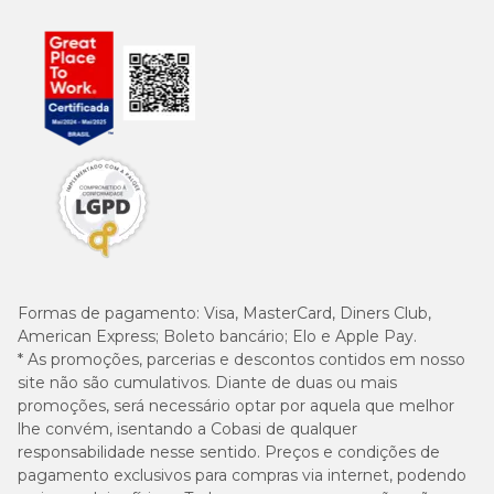
Enriquecimento mínimo por kg
Vitamina A 10.000UI, vitamina D3 750UI, vitamina E 75UI,
vitamina K3 0,5mg, vitamina B1 2mg, vitamina B2 5mg,
vitamina B6 1,5mg, vitamina B12 15mcg, niacina 15mg, colina
1.250mg, ácido fólico 0,3mg, biotina 0,3mg, ácido pantotênico
7mg, cobre 7mg, ferro 40mg, iodo 0,75mg, manganês total
10mg, zinco total 88mg, selênio total 0,12mg.
Quantidade diária recomendada
Formas de pagamento:
Visa, MasterCard, Diners Club,
Atividade
Atividade
American Express; Boleto bancário; Elo e Apple Pay.
Peso
Física
Física
* As promoções, parcerias e descontos contidos em nosso
Moderada
Alta
site não são cumulativos. Diante de duas ou mais
promoções, será necessário optar por aquela que melhor
15 kg
245 g
320 g
lhe convém, isentando a Cobasi de qualquer
responsabilidade nesse sentido. Preços e condições de
pagamento exclusivos para compras via internet, podendo
20 kg
305 g
400 g