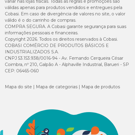
variar nas lojas físicas. Todas as regras e promoções são
válidas apenas para produtos vendidos e entregues pela
25 kg
360 g
470 g
Cobasi. Em caso de divergência de valores no site, o valor
válido é o do carrinho de compras.
30 kg
415 g
540 g
COMPRA SEGURA. A Cobasi garante segurança para suas
informações pessoais e financeiras.
Copyright 2026. Todos os direitos reservados à Cobasi.
35 kg
465 g
605 g
COBASI COMÉRCIO DE PRODUTOS BÁSICOS E
INDUSTRIALIZADOS S.A.
40 kg
515 g
670 g
CNPJ 53.153.938/0016-94 - Av. Fernando Cerqueira César
Coimbra, nº 210, Galpão A - Alphaville Industrial, Barueri - SP
CEP: 06465-060
45 kg
560 g
730 g
+50 kg
605 g
790 g
Mapa do site
Mapa de categorias
Mapa de produtos
Guia para troca de ração
Caso haja necessidade em inserir uma nova ração para seu pet, é